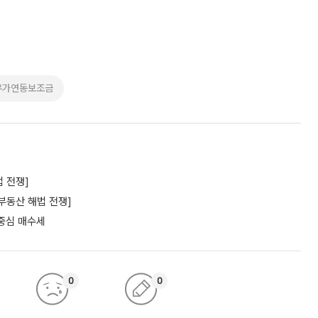
유가연동보조금
 전쟁]
부동산 해법 전쟁]
 중심 매수세
0
0