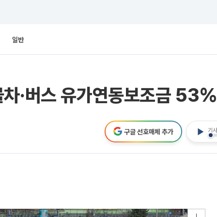
일반
물차·버스 유가연동보조금 53%
기사
구글 선호매체 추가