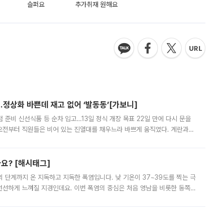
슬퍼요
추가취재 원해요
…정상화 바쁜데 재고 없어 ‘발동동’[가보니]
준비 신선식품 등 순차 입고…13일 정식 개장 목표 22일 만에 다시 문을
오전부터 직원들은 비어 있는 진열대를 채우느라 바쁘게 움직였다. 계란과
리를 잡기 시작했지만, 매장 곳곳엔 여전히 텅 빈 매대가 먼저 눈에 들어왔
까요? [해시태그]
’의 단계까지 온 지독하고 지독한 폭염입니다. 낮 기온이 37~39도를 찍는 극
 선선하게 느껴질 지경인데요. 이번 폭염의 중심은 처음 영남을 비롯한 동쪽
 북서풍이 산맥을 넘어 영남 쪽으로 내려오면서 뜨겁고 건조해졌는데요.