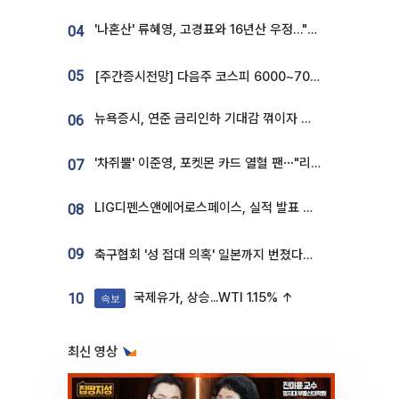
'나혼산' 류혜영, 고경표와 16년산 우정…"자취방서 부모님과 마주쳐"
04
05
[주간증시전망] 다음주 코스피 6000~7000⋯“外人 수급은 정책이 변수”
뉴욕증시, 연준 금리인하 기대감 꺾이자 상승...S&P500 사상 최고치 [종합]
06
'차쥐뿔' 이준영, 포켓몬 카드 열혈 팬⋯"리셀러 처단할 것"
07
LIG디펜스앤에어로스페이스, 실적 발표 후 급락→반등⋯증권가 “28년까지 튼튼”
08
09
축구협회 '성 접대 의혹' 일본까지 번졌다…日 심판 실명 공개
국제유가, 상승...WTI 1.15% ↑
10
속보
최신 영상