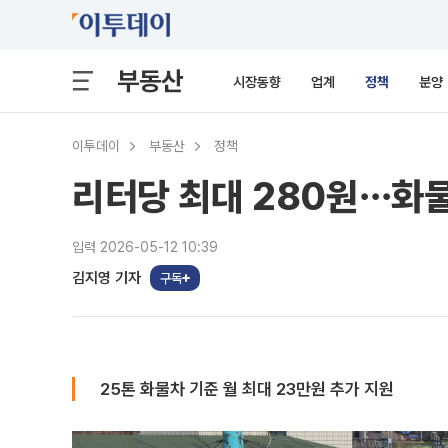
부동산
시장동향
업계
정책
분양
이투데이
부동산
정책
리터당 최대 280원⋯화
입력 2026-05-12 10:39
김지영 기자
구독
25톤 화물차 기준 월 최대 23만원 추가 지원