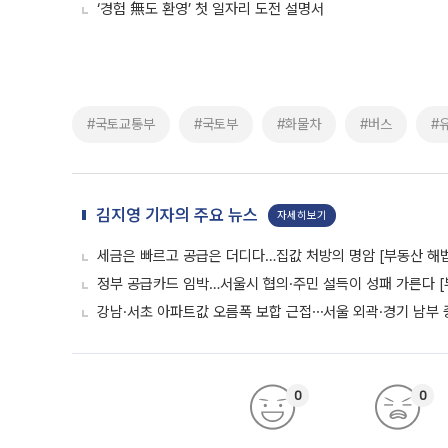
‘경험 無도 환영’ 첫 일자리 도전 설명서
#국토교통부
#국토부
#화물차
#버스
#
김지영 기자의 주요 뉴스
자세히보기
세금은 빠르고 공급은 더디다…집값 처방의 명암 [부동산 해법
정부 공급카드 임박…서울시 협의·주민 설득이 성패 가른다 [
강남·서초 아파트값 오름폭 보합 근접⋯서울 외곽·경기 남부
0
0