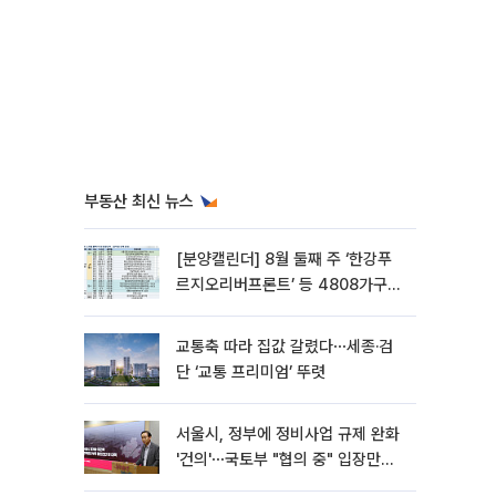
부동산 최신 뉴스
[분양캘린더] 8월 둘째 주 ‘한강푸
르지오리버프론트’ 등 4808가구
분양
교통축 따라 집값 갈렸다⋯세종·검
단 ‘교통 프리미엄’ 뚜렷
서울시, 정부에 정비사업 규제 완화
'건의'⋯국토부 "협의 중" 입장만
[종합]