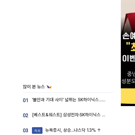
많이 본 뉴스
'불안과 기대 사이' 널뛰는 SK하이닉스…증권가 "HBM4·LTA 기반 펀터멘털 견고"
01
[베스트&워스트] 삼성전자·SK하이닉스 밀린 한 주…상상인증권은 85% 급등
02
뉴욕증시, 상승...나스닥 1.3% ↑
03
속보