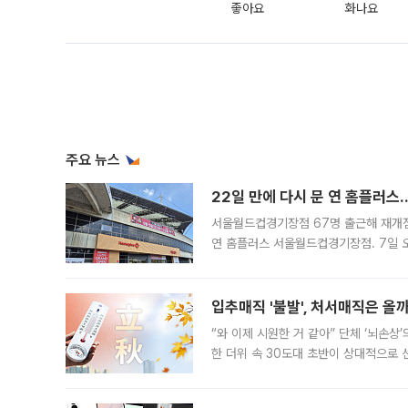
좋아요
화나요
주요 뉴스
22일 만에 다시 문 연 홈플러스
서울월드컵경기장점 67명 출근해 재개점 
연 홈플러스 서울월드컵경기장점. 7일 
우유, 과일 같은 신선식품이 차근차근 자
입추매직 '불발', 처서매직은 올
“와 이제 시원한 거 같아” 단체 ‘뇌손상
한 더위 속 30도대 초반이 상대적으로
지역에 있었습니다. 7월 말에는 서풍과