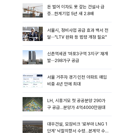
돈 벌어 이자도 못 갚는 건설사 급
증…한계기업 5년 새 2.8배
서울시, 정비사업 공급 효과 백서 전
달⋯"LTV 완화 등 법령 개정 필요"
신촌역세권 '마포3구역 3지구' 재개
발⋯298가구 공급
서울 거주자 경기·인천 아파트 매입
비중 4년 만에 최대
LH, 시흥거모 첫 공공분양 290가
구 공급…분양가 4억4000만원대
대우건설, 모잠비크 '로부마 LNG 1
단계' 낙찰의향서 수령…본계약 수