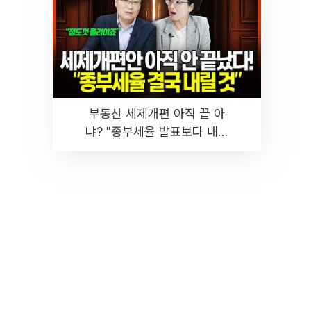
부동산 세제개편 아직 끝 아
냐? "종부세율 발표보다 내릴
것" 장기거주·양도세 전망 I 집
땅지성 I 김인만, 진미윤