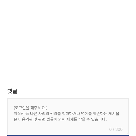
댓글
0 / 300