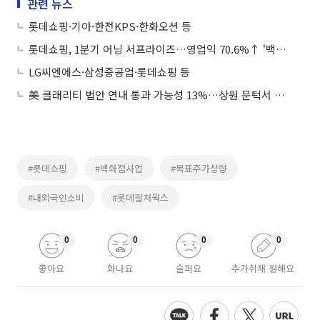
관련 뉴스
롯데쇼핑·기아·한전KPS·한화오션 등
롯데쇼핑, 1분기 어닝 서프라이즈…영업익 70.6%↑ ‘백화점 실적 사상 최대’
LG씨엔에스·삼성중공업·롯데쇼핑 등
美 클래리티 법안 연내 통과 가능성 13%…상원 문턱서 제동
#롯데쇼핑
#백화점사업
#목표주가상향
#내외국인소비
#롯데컬처웍스
0
0
0
0
좋아요
화나요
슬퍼요
추가취재 원해요