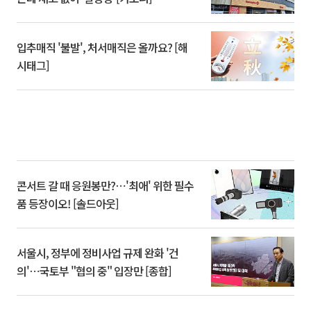
입추매직 '불발', 처서매직은 올까요? [해
시태그]
콘서트 갈 때 응원봉만?⋯'최애' 위한 필수
품 등장이오! [솔드아웃]
서울시, 정부에 정비사업 규제 완화 '건
의'⋯국토부 "협의 중" 입장만 [종합]