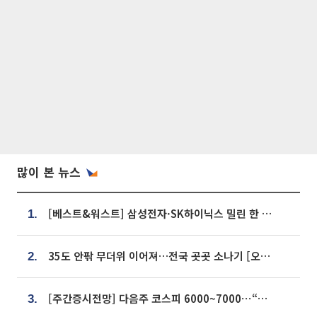
많이 본 뉴스
[베스트&워스트] 삼성전자·SK하이닉스 밀린 한 주…상상인증권은 85% 급등
1.
35도 안팎 무더위 이어져…전국 곳곳 소나기 [오늘 날씨]
2.
[주간증시전망] 다음주 코스피 6000~7000⋯“外人 수급은 정책이 변수”
3.