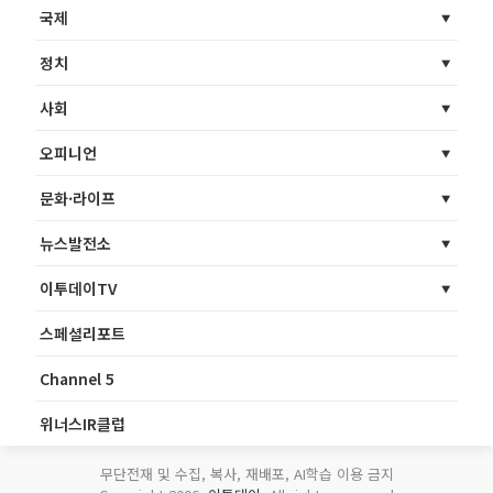
국제
정치
사회
오피니언
문화·라이프
뉴스발전소
이투데이TV
스페셜리포트
Channel 5
위너스IR클럽
무단전재 및 수집, 복사, 재배포, AI학습 이용 금지