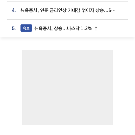
뉴욕증시, 연준 금리인상 기대감 꺾이자 상승...S&P500 사상 최고치 [종합]
4.
뉴욕증시, 상승...나스닥 1.3% ↑
속보
5.