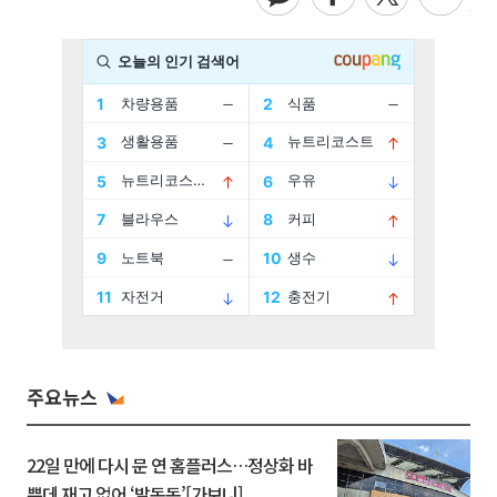
주요뉴스
22일 만에 다시 문 연 홈플러스…정상화 바
쁜데 재고 없어 ‘발동동’[가보니]