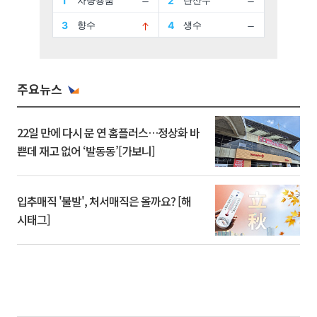
주요뉴스
22일 만에 다시 문 연 홈플러스…정상화 바
쁜데 재고 없어 ‘발동동’[가보니]
입추매직 '불발', 처서매직은 올까요? [해
시태그]