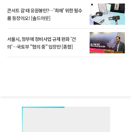
콘서트 갈 때 응원봉만?⋯'최애' 위한 필수
품 등장이오! [솔드아웃]
서울시, 정부에 정비사업 규제 완화 '건
의'⋯국토부 "협의 중" 입장만 [종합]