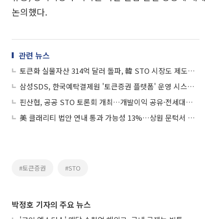
논의했다.
관련 뉴스
토큰화 실물자산 314억 달러 돌파, 韓 STO 시장도 제도화 속도
삼성SDS, 한국예탁결제원 '토큰증권 플랫폼' 운영 시스템 구축한다
핀산협, 공공 STO 토론회 개최…개발이익 공유·전세대출 모델 논의
美 클래리티 법안 연내 통과 가능성 13%…상원 문턱서 제동
#토큰증권
#STO
박정호 기자의 주요 뉴스