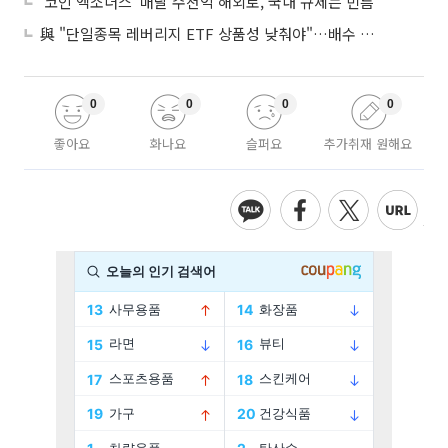
'코인 엑소더스' 매달 수천억 해외로, 국내 규제는 빈틈
與 "단일종목 레버리지 ETF 상품성 낮춰야"…배수 조정안도 거론
0
0
0
0
좋아요
화나요
슬퍼요
추가취재 원해요