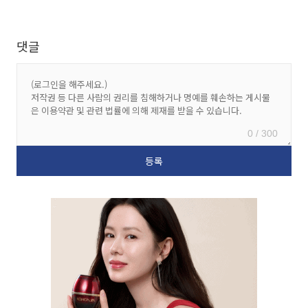
댓글
0 / 300