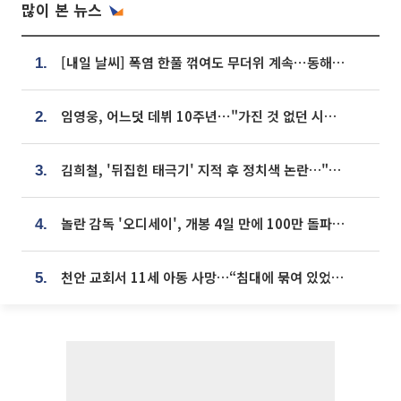
많이 본 뉴스
[내일 날씨] 폭염 한풀 꺾여도 무더위 계속⋯동해안 이틀 연속 비
1.
임영웅, 어느덧 데뷔 10주년⋯"가진 것 없던 시절, 내 앞엔 20명의 팬뿐"
2.
김희철, '뒤집힌 태극기' 지적 후 정치색 논란…"좌우 떠나 우리나라 국기"
3.
놀란 감독 '오디세이', 개봉 4일 만에 100만 돌파⋯'왕사남' 보다 빠르다
4.
천안 교회서 11세 아동 사망…“침대에 묶여 있었다” 진술 확보
5.