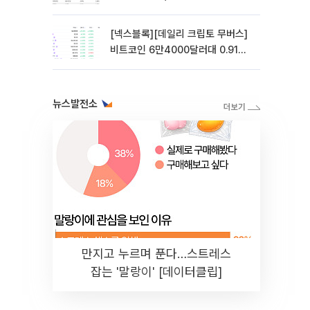
락
[넥스블록][데일리 크립토 무버스]
비트코인 6만4000달러대 0.91%
상승…파이네트워크 10.21% 상승
뉴스발전소
만지고 누르며 푼다…스트레스
잡는 '말랑이' [데이터클립]