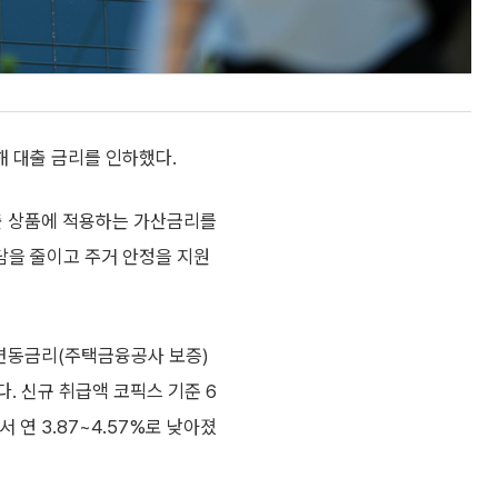
 대출 금리를 인하했다.
출 상품에 적용하는 가산금리를
담을 줄이고 주거 안정을 지원
변동금리(주택금융공사 보증)
갔다. 신규 취급액 코픽스 기준 6
 연 3.87~4.57%로 낮아졌