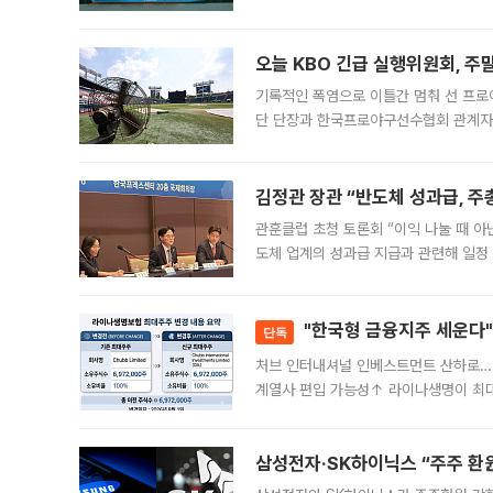
급 수출 호조가 매달 이어지면서 6월 
대 기
오늘 KBO 긴급 실행위원회, 주
기록적인 폭염으로 이틀간 멈춰 선 프로야
단 단장과 한국프로야구선수협회 관계자가
5일 “최근 전국적으로 폭염이 지속되면
KBO리그와
김정관 장관 “반도체 성과급, 
관훈클럽 초청 토론회 “이익 나눌 때 아
도체 업계의 성과급 지급과 관련해 일정
최근 상법·자본시장법 개정으로 기업 지
"한국형 금융지주 세운다"
단독
처브 인터내셔널 인베스트먼트 산하로…
계열사 편입 가능성↑ 라이나생명이 최
축에 첫발을 내디뎠다. 이번 최대주주 
효
삼성전자·SK하이닉스 “주주 환원