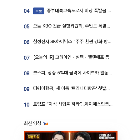
중부내륙고속도로서 미상 폭발물 발견
04
속보
오늘 KBO 긴급 실행위원회, 주말도 폭염취소 될까
05
삼성전자·SK하이닉스 “주주 환원 강화 방안 마련”
06
[오늘의 IR] 고려아연ㆍ심텍ㆍ엘앤에프 등
07
코스피, 장중 5%대 급락에 사이드카 발동…삼성·SK 동반 폭락
08
티웨이항공, 새 이름 '트리니티항공' 첫발…SSC 전략 본격화
09
트럼프 “자석 사업을 하라”…제이에스링크, 비중국 영구자석 공급망 구축 속도
10
최신 영상