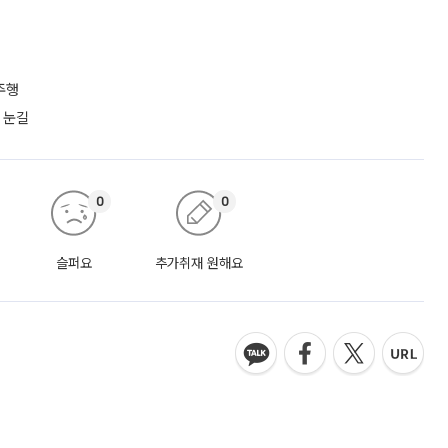
주행
 눈길
0
0
슬퍼요
추가취재 원해요