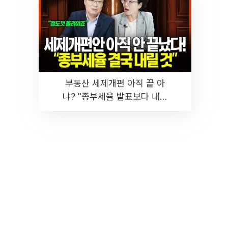
부동산 세제개편 아직 끝 아
냐? "종부세율 발표보다 내릴
것" 장기거주·양도세 전망 I 집
땅지성 I 김인만, 진미윤