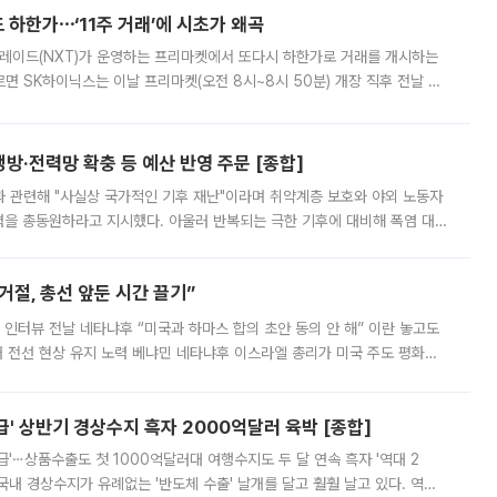
 하한가⋯‘11주 거래’에 시초가 왜곡
트레이드(NXT)가 운영하는 프리마켓에서 또다시 하한가로 거래를 개시하는
면 SK하이닉스는 이날 프리마켓(오전 8시~8시 50분) 개장 직후 전날 정
000원에 거래됐다. 거래량은 11주에 불과했으나, 최초 가격 결정이 기존 정
방·전력망 확충 등 예산 반영 주문 [종합]
과 관련해 "사실상 국가적인 기후 재난"이라며 취약계층 보호와 야외 노동자
정력을 총동원하라고 지시했다. 아울러 반복되는 극한 기후에 대비해 폭염 대응
영하는 방안도 검토하라고 주문했다. 이 대통령은 이날 폭염·가뭄 대
절, 총선 앞둔 시간 끌기”
 인터뷰 전날 네타냐후 “미국과 하마스 합의 초안 동의 안 해” 이란 놓고도
개 전선 현상 유지 노력 베냐민 네타냐후 이스라엘 총리가 미국 주도 평화위
스 간 무장해제 합의안을 반대한 지 하루 만에 하마스 정치국 고위 관리
' 상반기 경상수지 흑자 2000억달러 육박 [종합]
급'⋯상품수출도 첫 1000억달러대 여행수지도 두 달 연속 흑자 '역대 2
국내 경상수지가 유례없는 '반도체 수출' 날개를 달고 훨훨 날고 있다. 역대