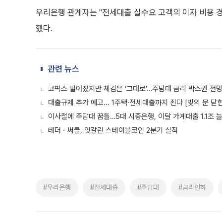
우리은행 관계자는 "전세대출 실수요 고객의 이자 비용 
했다.
관련 뉴스
코픽스 떨어졌지만 체감은 ‘그대로’…주담대 금리 박스권 전망
대출규제 추가 예고... 1주택·전세대출까지 죈다 [빚의 문 닫
이사철에 주담대 꿈틀…5대 시중은행, 이달 가계대출 1.1조 
테더ㆍ써클, 엇갈린 스테이블코인 2분기 실적
#우리은행
#전세대출
#주담대
#금리인하