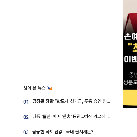
많이 본 뉴스
김정관 장관 “반도체 성과급, 주총 승인 받도록”…상법·자본시장법 개정 시사
01
태풍 '돌핀' 이어 '찬홈' 등장…예상 경로에 한국 '한숨'
02
급등한 국제 금값…국내 금시세는?
03