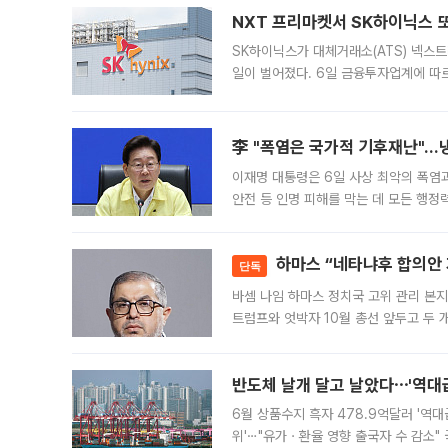
NXT 프리마켓서 SK하이닉스 또
SK하이닉스가 대체거래소(ATS) 넥스
일이 벌어졌다. 6일 금융투자업계에 따르
규장 종가보다 29.98% 내린 116만8
규시장과 달
李 "폭염은 국가적 기후재난"…냉
이재명 대통령은 6일 사상 최악의 폭염
안전 등 인명 피해를 막는 데 모든 행
인프라 확충 계획을 내년도 예산안에 반
하마스 “네타냐후 합의안 거
단독
바셈 나임 하마스 정치국 고위 관리 본지
트럼프와 엇박자 10월 총선 앞두고 두 
원회(BOP)와 팔레스타인 무장단체 하마
반도체 날개 달고 날았다⋯'역대급
6월 상품수지 흑자 478.9억달러 '역대
위'⋯"유가ㆍ환율 영향 출국자 수 감소" 