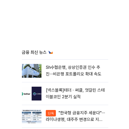
금융 최신 뉴스
Sh수협은행, 상상인증권 인수 추
진⋯비은행 포트폴리오 확대 속도
[넥스블록]테더ㆍ써클, 엇갈린 스테
이블코인 2분기 실적
"한국형 금융지주 세운다"⋯
단독
라이나생명, 대주주 변경으로 지주
사 전환 첫발