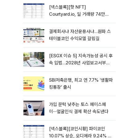
[넥스블록][핫 NFT]
Courtyard.io, 일 거래량 74만
5040달러… 바닥가 5달러
결제회사냐 자산운용사냐…원화 스
테이블코인 수익모델 갈림길
[ESGX 이슈 5] 지속가능성 공시 후
속 입법…2028년 사업보고서부터
적용
SBI저축은행, 최고 연 7.7% ‘생활파
킹통장’ 출시
가입 문턱 낮추는 토스 페이스페
이⋯얼굴인식 결제 확산 속도낸다
[넥스블록][코인시황] 파이코인
10.07% 상승, 오디에라 9.24% 하