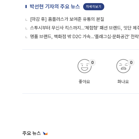
박선현 기자의 주요 뉴스
자세히보기
[마감 후] 홈플러스가 보여준 유통의 본질
스투시부터 무신사 킥스까지…‘체험형’ 패션 브랜드, 잇단 제
명품 브랜드, 백화점 밖 D2C 가속…‘플래그십·문화공간’ 전략
0
0
좋아요
화나요
주요 뉴스