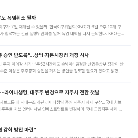
경상수지 뿐 아니라 상반기 경상수지 흑자도 2000억달러에 근접하며 사상 최
말도 폭염취소 될까
구가 7일 재개될 수 있을까. 한국야구위원회(KBO)가 6일 오후 10개 구
 참석하는 긴급 실행위원회를 열어 폭염 대책을 다시 논의한다. KBO는
서 관람객과 선수단의 안전 위험 상황이 발생했다”며 5∼6일 예정됐던
주총 승인 받도록”…상법·자본시장법 개정 시사
닌 투자 이어갈 시기” “주52시간제도 손봐야” 김정관 산업통상부 장관이 반
 수준 이상은 주주총회 승인을 거치는 방안을 검토할 필요가 있다고 밝혔다.
배구조와 주주권 강화 논의가 이어지는 가운데, 핵심 연구인력에 대한
⋯라이나생명, 대주주 변경으로 지주사 전환 첫발
처브그룹 내 지배구조 개편 라이나생명 중심 지주사 체제 구상…국내 처브
대주주를 처브 인터내셔널 인베스트먼트로 변경하며 국내 금융지주 체제 구
변경은 향후 국내 금융지주사를 설립해 계열 보험사들을 통합 관리하고 경영
 강화 방안 마련”