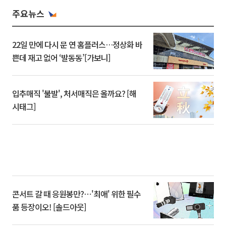
주요뉴스
22일 만에 다시 문 연 홈플러스…정상화 바
쁜데 재고 없어 ‘발동동’[가보니]
입추매직 '불발', 처서매직은 올까요? [해
시태그]
콘서트 갈 때 응원봉만?⋯'최애' 위한 필수
품 등장이오! [솔드아웃]