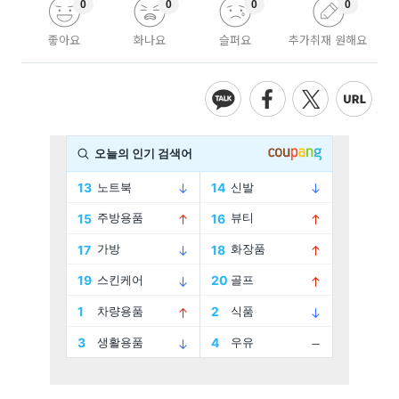
0
0
0
0
좋아요
화나요
슬퍼요
추가취재 원해요