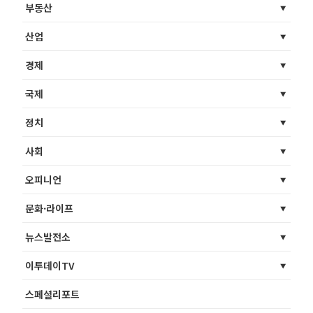
부동산
산업
경제
국제
정치
사회
오피니언
문화·라이프
뉴스발전소
이투데이TV
스페셜리포트