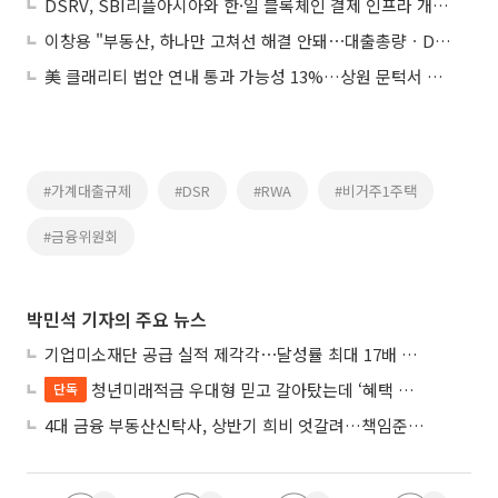
DSRV, SBI리플아시아와 한·일 블록체인 결제 인프라 개발 착수
이창용 "부동산, 하나만 고쳐선 해결 안돼⋯대출총량ㆍDSR 등 규제 필요"
美 클래리티 법안 연내 통과 가능성 13%…상원 문턱서 제동
#가계대출규제
#DSR
#RWA
#비거주1주택
#금융위원회
박민석 기자의 주요 뉴스
기업미소재단 공급 실적 제각각⋯달성률 최대 17배 차이
청년미래적금 우대형 믿고 갈아탔는데 ‘혜택 반토막’…심사 오류에 가입자 혼선
단독
4대 금융 부동산신탁사, 상반기 희비 엇갈려…책임준공 손실 반영 시점이 갈랐다