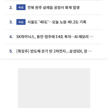
전북 완주 삼례읍 공장서 화재 발생
속보
2.
서울도 '40도'…오늘 노원 40.2도 기록
속보
3.
SK하이닉스, 용인·청주에 54조 투자…AI 메모리 생산기지 키운다
4.
[특징주] 반도체 온기 탄 2차전지...삼성SDI, 장 초반 7% 넘게 껑충
5.