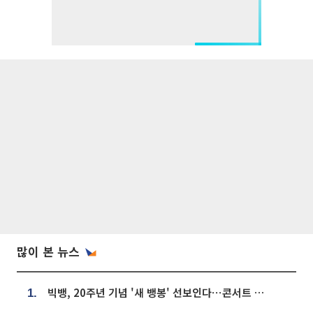
많이 본 뉴스
빅뱅, 20주년 기념 '새 뱅봉' 선보인다⋯콘서트 앞두고 팝업 개최
1.