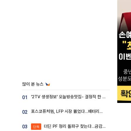
많이 본 뉴스
'2TV 생생정보' 오늘방송맛집- 결정적 한 수, 3종 메밀면! 메밀 소바 맛집 '의○○○○'
01
포스코퓨처엠, LFP 시장 뚫었다…배터리사와 대규모 장기 공급 합의
02
더딘 PF 정리 돌파구 찾는다…금감원, 1년 반 만에 매각설명회 재개
03
단독