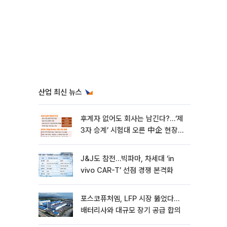
산업 최신 뉴스
후계자 없어도 회사는 남긴다?…‘제
3자 승계’ 시험대 오른 中企 현장
[기업승계 대전환]
J&J도 참전…빅파마, 차세대 ‘in
vivo CAR-T’ 선점 경쟁 본격화
포스코퓨처엠, LFP 시장 뚫었다…
배터리사와 대규모 장기 공급 합의