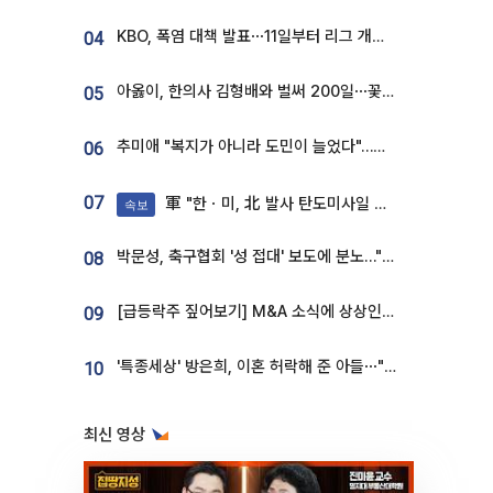
KBO, 폭염 대책 발표⋯11일부터 리그 개시ㆍ경기 오후 7시 시작
04
아옳이, 한의사 김형배와 벌써 200일⋯꽃다발 들고 "프러포즈 아냐"
05
추미애 "복지가 아니라 도민이 늘었다"…재정난 책임론 정면돌파
06
07
軍 "한ㆍ미, 北 발사 탄도미사일 제원 정밀분석 중"
속보
박문성, 축구협회 '성 접대' 보도에 분노…"다 말아먹으려고 작정했나"
08
[급등락주 짚어보기] M&A 소식에 상상인증권ㆍ유니켐 ‘상한가’⋯유증 제동 걸린 SK디앤디↑
09
'특종세상' 방은희, 이혼 허락해 준 아들⋯"너무 잘 커줬다" 오열
10
최신 영상