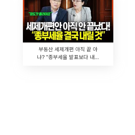
부동산 세제개편 아직 끝 아
냐? "종부세율 발표보다 내릴
것" 장기거주·양도세 전망 I 집
땅지성 I 김인만, 진미윤