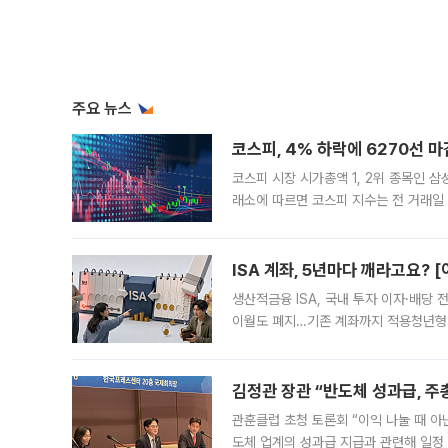
주요 뉴스
코스피, 4% 하락에 6270선 마
코스피 시장 시가총액 1, 2위 종목인 
래소에 따르면 코스피 지수는 전 거래일 대
1.81% 내린 6478.75에 출발한 코
다. 이날 오전
ISA 계좌, 5년마다 깨라고요? 
생산적금융 ISA, 국내 투자 이자·배당
이월도 폐지…기존 계좌까지 적용청년형 
는 5년마다 계좌를 해지하라는 건가요?”
편을
김정관 장관 “반도체 성과급, 
관훈클럽 초청 토론회 “이익 나눌 때 아
도체 업계의 성과급 지급과 관련해 일정