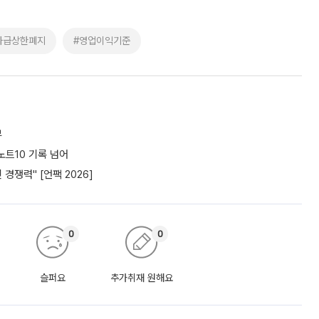
과급상한폐지
#영업이익기준
부
노트10 기록 넘어
경쟁력" [언팩 2026]
0
0
슬퍼요
추가취재 원해요