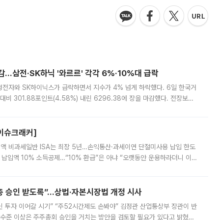
감…삼전·SK하닉 '와르르' 각각 6%·10%대 급락
삼성전자와 SK하이닉스가 급락하면서 지수가 4% 넘게 하락했다. 6일 한국거
비 301.88포인트(4.58%) 내린 6296.38에 장을 마감했다. 전장보다
스피는 장중 한때 6550.94까지 오르기도 했으나 6238.32까지 밀리기도 했
[이슈크래커]
 전액 비과세일반 ISA는 최장 5년…손익통산·과세이연 단절미사용 납입 한도
납입액 10% 소득공제…“10% 환급”은 아냐 “오랫동안 운용하라더니 이제
 ‘만능 절세 통장’으로 불리는 개인종합자산관리계좌(ISA)가 두 갈래로 개
주총 승인 받도록”…상법·자본시장법 개정 시사
닌 투자 이어갈 시기” “주52시간제도 손봐야” 김정관 산업통상부 장관이 반
 수준 이상은 주주총회 승인을 거치는 방안을 검토할 필요가 있다고 밝혔다.