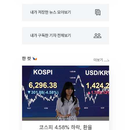
내가 저장한 뉴스 모아보기
내가 구독한 기자 전체보기
한 컷
코스피 4.58% 하락, 환율