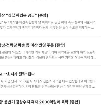
배구조와 주주권 강화 논의가 이어지는 가운데, 핵심 연구인력에 대한
 “집값 해법은 공급” [종합]
안” 우려재개발·재건축 활성화 및 비아파트 공급 확대 촉구 정부와 서울시의
정부가 고가주택과 비거주 1주택자 등의 세 부담을 높여 수요를 억제하는 카
키울 것이라며 세금이 아닌 공급이 근본적인 처방이라고 전면 반박했다.
방·전력망 확충 등 예산 반영 주문 [종합]
과 관련해 "사실상 국가적인 기후 재난"이라며 취약계층 보호와 야외 노동자
정력을 총동원하라고 지시했다. 아울러 반복되는 극한 기후에 대비해 폭염 대응
영하는 방안도 검토하라고 주문했다. 이 대통령은 이날 폭염·가뭄 대
예고⋯‘초저가 전략’ 접나
 AI 기업 딥시크가 6일 AI 서비스 전반의 가격을 대폭 인상한다고 예고했다.
 경쟁사들을 압박하며 시장 판도를 뒤흔들어온 만큼 이례적인 전략 변화로 평
 이날 공지를 통해 구체적인 인상 폭은 공개하지 않았지만 상당한 수
' 상반기 경상수지 흑자 2000억달러 육박 [종합]