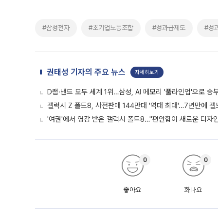
#삼성전자
#초기업노동조합
#성과급제도
#성
권태성 기자의 주요 뉴스
자세히보기
D램·낸드 모두 세계 1위…삼성, AI 메모리 '풀라인업'으로 승
갤럭시 Z 폴드8, 사전판매 144만대 '역대 최대'…7년만에 갤
'여권'에서 영감 받은 갤럭시 폴드8…"편안함이 새로운 디자인 
0
0
좋아요
화나요