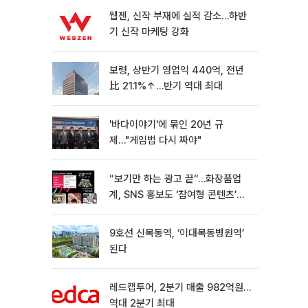
웹젠, 신작 부재에 실적 감소…하반
기 신작 마케팅 강화
보령, 상반기 영업익 440억, 전년
比 21.1%↑…반기 역대 최대
'바다이야기'에 묶인 20년 규
제…"게임법 다시 짜야"
“보기만 하는 광고 끝“…화장품업
계, SNS 홍보도 ‘참여형 콘텐츠’로
변모[K뷰티 라방戰]
9호선 신목동역, ‘이대목동병원역’
된다
레드캡투어, 2분기 매출 982억원…
역대 2분기 최대