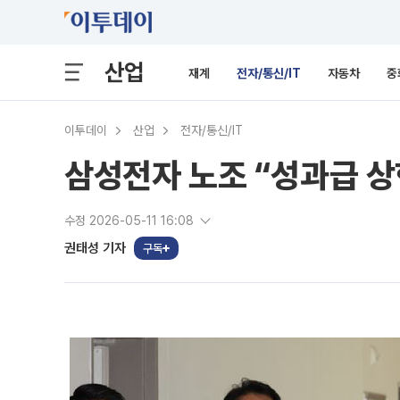
산업
재계
전자/통신/IT
자동차
중
이투데이
산업
전자/통신/IT
삼성전자 노조 “성과급 상
수정 2026-05-11 16:08
권태성 기자
구독