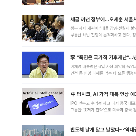
최근 상법·자본시장법 개정으로 기업 지
세금 꺼낸 정부에…오세훈 서울시장
정부 세제 개편에 “매물 잠김·전월세 불
부동산 해법 전쟁이 본격화하고 있다. 
드를 꺼내자 서울시는 전·월세 부담만 
李 "폭염은 국가적 기후재난"…냉
이재명 대통령은 6일 사상 최악의 폭염
안전 등 인명 피해를 막는 데 모든 행
인프라 확충 계획을 내년도 예산안에 반
中 딥시크, AI 가격 대폭 인상 
IPO 앞두고 수익성 제고 나서 중국 대표
그동안 ‘초저가 전략’으로 미국과 중국
가된다. 블룸버그통신에 따르면 딥시크는
반도체 날개 달고 날았다⋯'역대급