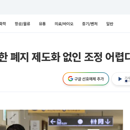
화학
항공/물류
유통
의료/바이오
중기/벤처
일반
한 폐지 제도화 없인 조정 어렵
기사
구글 선호매체 추가