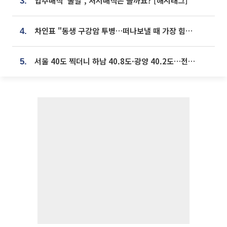
입추매직 '불발', 처서매직은 올까요? [해시태그]
3.
차인표 "동생 구강암 투병…떠나보낼 때 가장 힘들었다”
4.
서울 40도 찍더니 하남 40.8도·광양 40.2도…전국 '펄펄'
5.