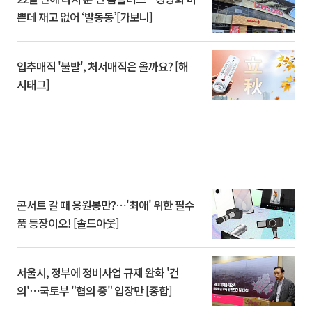
쁜데 재고 없어 ‘발동동’[가보니]
입추매직 '불발', 처서매직은 올까요? [해
시태그]
콘서트 갈 때 응원봉만?⋯'최애' 위한 필수
품 등장이오! [솔드아웃]
서울시, 정부에 정비사업 규제 완화 '건
의'⋯국토부 "협의 중" 입장만 [종합]