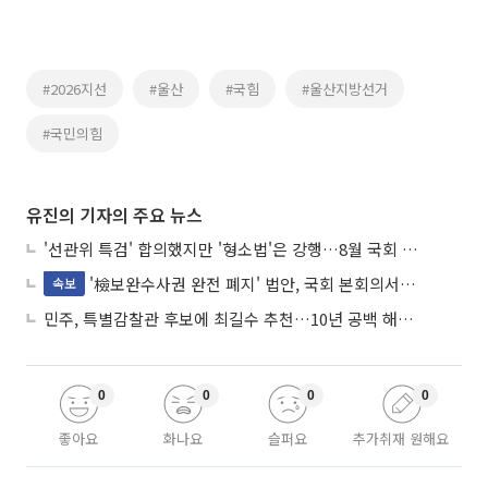
#2026지선
#울산
#국힘
#울산지방선거
#국민의힘
유진의 기자의 주요 뉴스
'선관위 특검' 합의했지만 '형소법'은 강행…8월 국회 '입법 2차전' 예고
'檢보완수사권 완전 폐지' 법안, 국회 본회의서 민주당 주도 통과
속보
민주, 특별감찰관 후보에 최길수 추천…10년 공백 해소 속도
0
0
0
0
좋아요
화나요
슬퍼요
추가취재 원해요