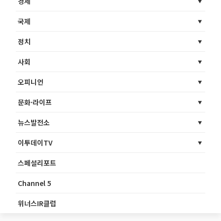
경제
국제
정치
사회
오피니언
문화·라이프
뉴스발전소
이투데이TV
스페셜리포트
Channel 5
위너스IR클럽