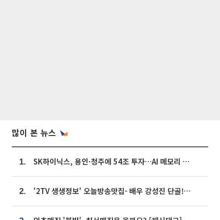
많이 본 뉴스
SK하이닉스, 용인·청주에 54조 투자…AI 메모리 생산기지 키운다
1.
'2TV 생생정보' 오늘방송맛집- 배우 강성진 단골! 쌀국수ㆍ푸팟퐁 커리 맛집 '블○○○'
2.