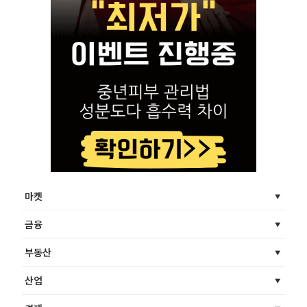
마켓
금융
부동산
산업