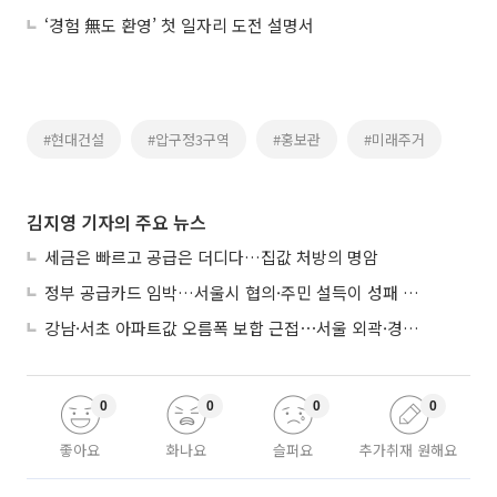
‘경험 無도 환영’ 첫 일자리 도전 설명서
#현대건설
#압구정3구역
#홍보관
#미래주거
김지영 기자의 주요 뉴스
세금은 빠르고 공급은 더디다…집값 처방의 명암
정부 공급카드 임박…서울시 협의·주민 설득이 성패 가른다
강남·서초 아파트값 오름폭 보합 근접⋯서울 외곽·경기 남부 중심 매수세
0
0
0
0
좋아요
화나요
슬퍼요
추가취재 원해요