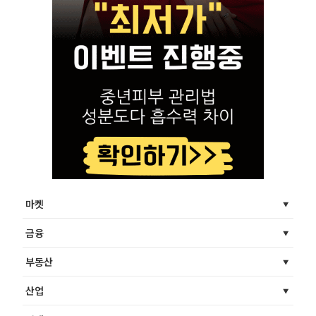
마켓
금융
부동산
산업