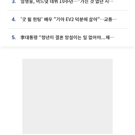
임영웅, 어느덧 데뷔 10주년⋯"가진 것 없던 시절, 내 앞엔 20명의 팬뿐"
3.
'굿 윌 헌팅' 배우 "기아 EV2 덕분에 살아"…교통사고 후 안전성 극찬
4.
李대통령 “청년이 결혼 망설이는 일 없어야...제도상 불이익 조사”
5.