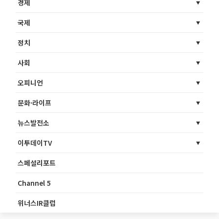
경제
국제
정치
사회
오피니언
문화·라이프
뉴스발전소
이투데이TV
스페셜리포트
Channel 5
위너스IR클럽