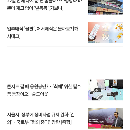
22일 만에 다시 문 연 홈플러스…정상화 바
쁜데 재고 없어 ‘발동동’[가보니]
입추매직 '불발', 처서매직은 올까요? [해
시태그]
콘서트 갈 때 응원봉만?⋯'최애' 위한 필수
품 등장이오! [솔드아웃]
서울시, 정부에 정비사업 규제 완화 '건
의'⋯국토부 "협의 중" 입장만 [종합]