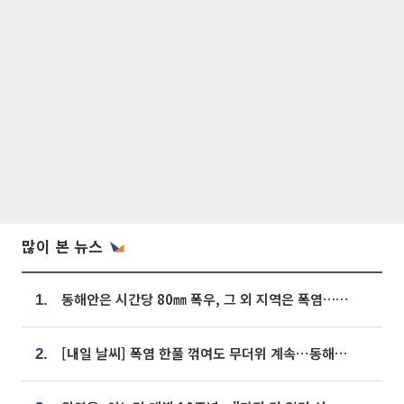
많이 본 뉴스
동해안은 시간당 80㎜ 폭우, 그 외 지역은 폭염…‘극과 극 날씨’
1.
[내일 날씨] 폭염 한풀 꺾여도 무더위 계속⋯동해안 이틀 연속 비
2.