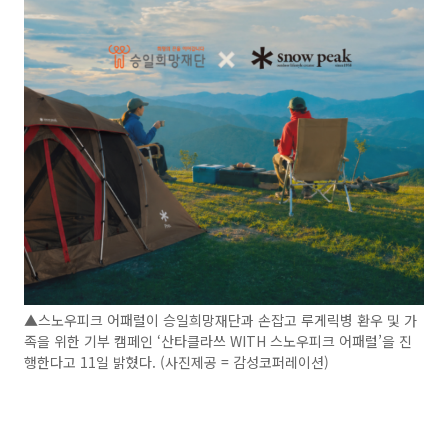
▲스노우피크 어패럴이 승일희망재단과 손잡고 루게릭병 환우 및 가
족을 위한 기부 캠페인 ‘산타클라쓰 WITH 스노우피크 어패럴’을 진
행한다고 11일 밝혔다. (사진제공 = 감성코퍼레이션)