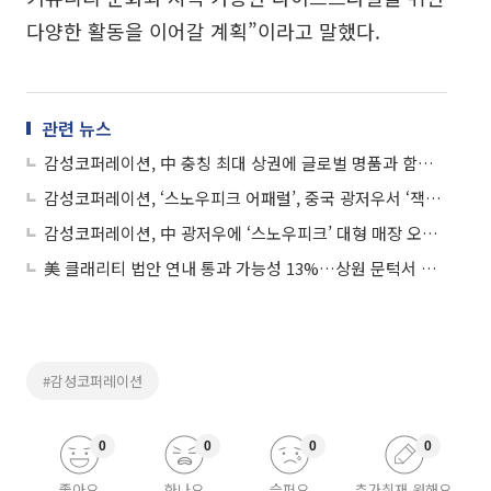
다양한 활동을 이어갈 계획”이라고 말했다.
관련 뉴스
감성코퍼레이션, 中 충칭 최대 상권에 글로벌 명품과 함께 외부 전면매창 배치
감성코퍼레이션, ‘스노우피크 어패럴’, 중국 광저우서 ‘잭팟’… 오픈 당일 매출 2.2억 돌파
감성코퍼레이션, 中 광저우에 ‘스노우피크’ 대형 매장 오픈…글로벌 영토 확장 가속
美 클래리티 법안 연내 통과 가능성 13%…상원 문턱서 제동
#감성코퍼레이션
0
0
0
0
좋아요
화나요
슬퍼요
추가취재 원해요