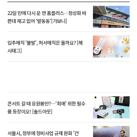
22일 만에 다시 문 연 홈플러스…정상화 바
쁜데 재고 없어 ‘발동동’[가보니]
입추매직 '불발', 처서매직은 올까요? [해
시태그]
콘서트 갈 때 응원봉만?⋯'최애' 위한 필수
품 등장이오! [솔드아웃]
서울시, 정부에 정비사업 규제 완화 '건