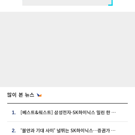
많이 본 뉴스
[베스트&워스트] 삼성전자·SK하이닉스 밀린 한 주…상상인증권은 85% 급등
1.
'불안과 기대 사이' 널뛰는 SK하이닉스…증권가 "HBM4·LTA 기반 펀터멘털 견고"
2.