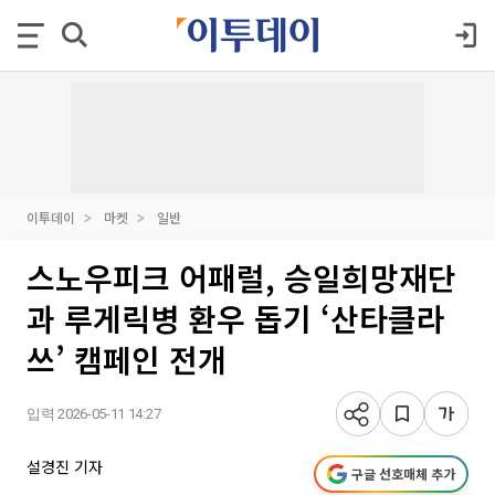
이투데이
마켓
일반
스노우피크 어패럴, 승일희망재단
과 루게릭병 환우 돕기 ‘산타클라
쓰’ 캠페인 전개
입력 2026-05-11 14:27
설경진 기자
구글 선호매체 추가