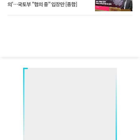
의'⋯국토부 "협의 중" 입장만 [종합]