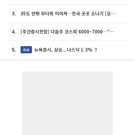
35도 안팎 무더위 이어져…전국 곳곳 소나기 [오늘 날씨]
3.
[주간증시전망] 다음주 코스피 6000~7000⋯“外人 수급은 정책이 변수”
4.
뉴욕증시, 상승...나스닥 1.3% ↑
속보
5.