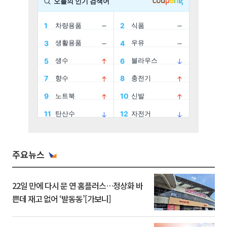
주요뉴스
22일 만에 다시 문 연 홈플러스…정상화 바
쁜데 재고 없어 ‘발동동’[가보니]