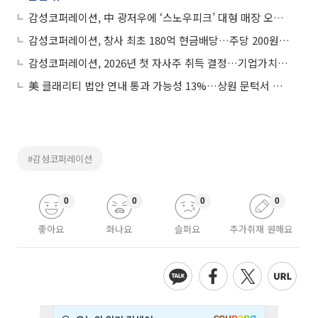
감성코퍼레이션, 中 광저우에 ‘스노우피크’ 대형 매장 오픈…글로벌 영토 확장 가속
감성코퍼레이션, 창사 최초 180억 현금배당…주당 200원ㆍ배당성향 50% 돌파
감성코퍼레이션, 2026년 첫 자사주 취득 결정…기업가치 제고 계획 이행 지속
美 클래리티 법안 연내 통과 가능성 13%…상원 문턱서 제동
#감성코퍼레이션
0
0
0
0
좋아요
화나요
슬퍼요
추가취재 원해요