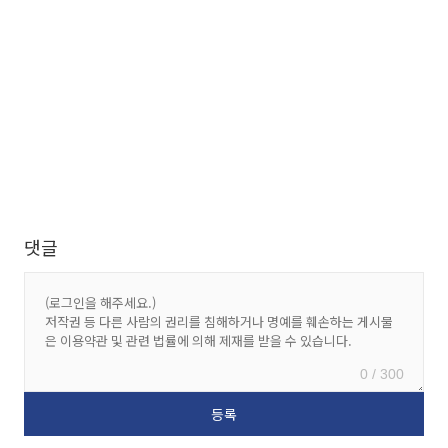
댓글
0 / 300