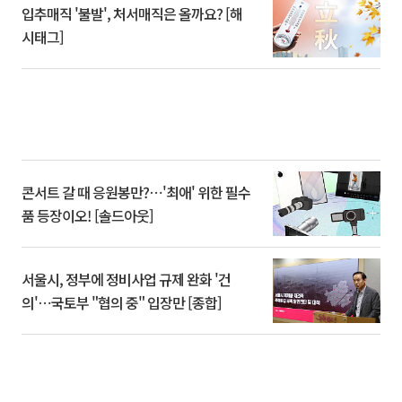
입추매직 '불발', 처서매직은 올까요? [해
시태그]
콘서트 갈 때 응원봉만?⋯'최애' 위한 필수
품 등장이오! [솔드아웃]
서울시, 정부에 정비사업 규제 완화 '건
의'⋯국토부 "협의 중" 입장만 [종합]