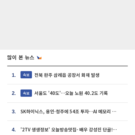
많이 본 뉴스
전북 완주 삼례읍 공장서 화재 발생
속보
1.
서울도 '40도'…오늘 노원 40.2도 기록
속보
2.
SK하이닉스, 용인·청주에 54조 투자…AI 메모리 생산기지 키운다
3.
'2TV 생생정보' 오늘방송맛집- 배우 강성진 단골! 쌀국수ㆍ푸팟퐁 커리 맛집 '블○○○'
4.