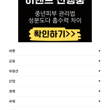
마켓
금융
부동산
산업
경제
국제