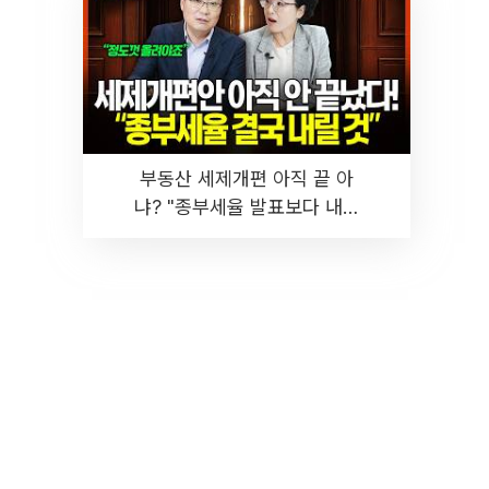
부동산 세제개편 아직 끝 아
냐? "종부세율 발표보다 내릴
것" 장기거주·양도세 전망 I 집
땅지성 I 김인만, 진미윤