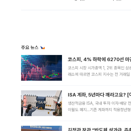
주요 뉴스
코스피, 4% 하락에 6270선 마
코스피 시장 시가총액 1, 2위 종목인 
래소에 따르면 코스피 지수는 전 거래일 대
1.81% 내린 6478.75에 출발한 코
다. 이날 오전
ISA 계좌, 5년마다 깨라고요? 
생산적금융 ISA, 국내 투자 이자·배당
이월도 폐지…기존 계좌까지 적용청년형 
는 5년마다 계좌를 해지하라는 건가요?”
편을
김정관 장관 “반도체 성과급, 