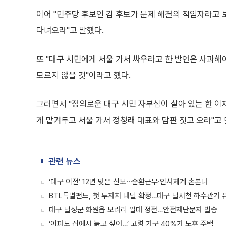
이어 "민주당 후보인 김 후보가 문제 해결의 적임자라고
다녀오라"고 말했다.
또 "대구 시민에게 서울 가서 싸우라고 한 발언은 사과해
모르지 않을 것"이라고 했다.
그러면서 "정의로운 대구 시민 자부심이 살아 있는 한 이
게 맡겨두고 서울 가서 정청래 대표와 담판 짓고 오라"고
관련 뉴스
‘대구 이전’ 12년 맞은 신보⋯순환근무·인사체계 손본다
BTL특별펀드, 첫 투자처 내달 확정…대구 달서천 하수관거 유
대구 달성군 화원읍 보라리 일대 정전…안전재난문자 발송
‘아파도 집에서 늙고 싶어…’ 고령 가구 40%가 노후 주택