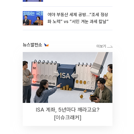
재난"
여야 부동산 세제 공방…“조세 정상
화 노력” vs “서민 겨눈 과세 칼날”
뉴스발전소
ISA 계좌, 5년마다 깨라고요?
[이슈크래커]