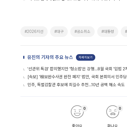
#2026지선
#대구
#공소취소
#대통령
유진의 기자의 주요 뉴스
자세히보기
'선관위 특검' 합의했지만 '형소법'은 강행…8월 국회 '입법 2
[속보] '檢보완수사권 완전 폐지' 법안, 국회 본회의서 민주당
민주, 특별감찰관 후보에 최길수 추천…10년 공백 해소 속도
0
0
좋아요
화나요