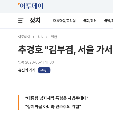
정치
대통령실/총리실
국회/정당
국방/
이투데이
정치
일반
추경호 "김부겸, 서울 가
입력 2026-05-11 11:00
유진의 기자
구독
"대통령 범죄세탁 특검은 사법쿠데타"
"정치싸움 아니라 민주주의 위협"