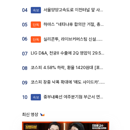
서울양양고속도로 이천터널 앞 사고 발생
04
속보
하마스 “네타냐후 합의안 거절, 총선 앞두고 시간 끌기”
05
단독
06
실리콘투, 라이브커머스팀 신설…K뷰티 ‘글로벌 판매망’ 확대[K뷰티 라방戰]
단독
LIG D&A, 천궁Ⅱ 수출에 2Q 영업익 29.5%↑…수주잔고 24.6조 [종합]
07
코스피 4.58% 하락, 환율 1420원대 [포토]
08
코스피 장중 낙폭 확대에 '매도 사이드카'…외인 2.8조'팔자'· 개인 3.1조 '사자'
09
중부내륙선 여주분기점 부근서 연이은 추돌사고 발생
10
속보
최신 영상