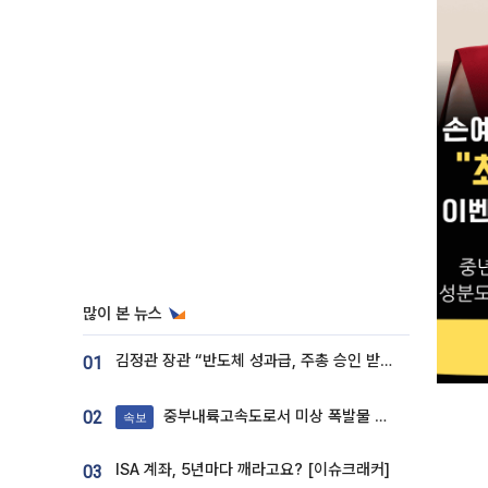
많이 본 뉴스
김정관 장관 “반도체 성과급, 주총 승인 받도록”…상법·자본시장법 개정 시사
01
중부내륙고속도로서 미상 폭발물 발견
02
속보
ISA 계좌, 5년마다 깨라고요? [이슈크래커]
03