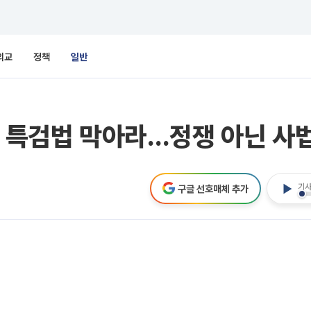
외교
정책
일반
서 특검법 막아라…정쟁 아닌 사
기사
구글 선호매체 추가