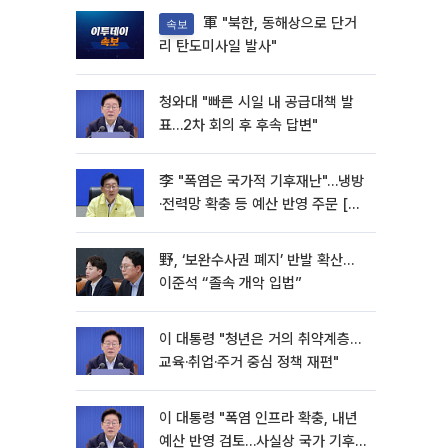
軍 "북한, 동해상으로 단거
속보
리 탄도미사일 발사"
청와대 "빠른 시일 내 공급대책 발
표…2차 회의 후 후속 답변"
李 "폭염은 국가적 기후재난"…냉방
·전력망 확충 등 예산 반영 주문 [종
합]
野, ‘보완수사권 폐지’ 반발 확산…
이준석 “졸속 개악 입법”
이 대통령 "청년은 거의 취약계층…
교육·취업·주거 중심 정책 재편"
이 대통령 "폭염 인프라 확충, 내년
예산 반영 검토…사실상 국가 기후