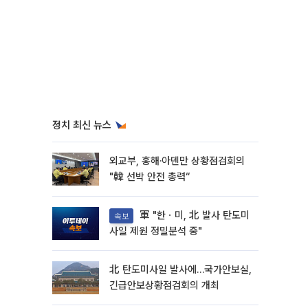
정치 최신 뉴스
외교부, 홍해·아덴만 상황점검회의
"韓 선박 안전 총력“
軍 "한ㆍ미, 北 발사 탄도미
속보
사일 제원 정밀분석 중"
北 탄도미사일 발사에…국가안보실,
긴급안보상황점검회의 개최