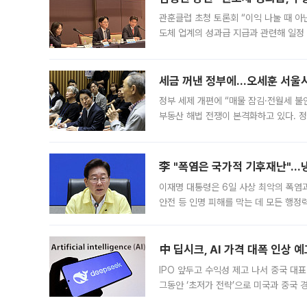
관훈클럽 초청 토론회 “이익 나눌 때 아
도체 업계의 성과급 지급과 관련해 일정
최근 상법·자본시장법 개정으로 기업 지
세금 꺼낸 정부에…오세훈 서울시장
정부 세제 개편에 “매물 잠김·전월세 불
부동산 해법 전쟁이 본격화하고 있다. 
드를 꺼내자 서울시는 전·월세 부담만 
李 "폭염은 국가적 기후재난"…냉
이재명 대통령은 6일 사상 최악의 폭염
안전 등 인명 피해를 막는 데 모든 행
인프라 확충 계획을 내년도 예산안에 반
中 딥시크, AI 가격 대폭 인상 
IPO 앞두고 수익성 제고 나서 중국 대표
그동안 ‘초저가 전략’으로 미국과 중국
가된다. 블룸버그통신에 따르면 딥시크는