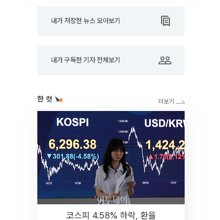
내가 저장한 뉴스 모아보기
내가 구독한 기자 전체보기
한 컷
코스피 4.58% 하락, 환율