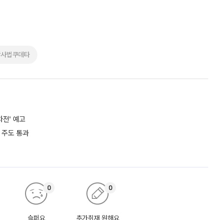
#사법쿠데타
차전' 예고
 주도 통과
0
0
슬퍼요
추가취재 원해요