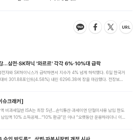
감…삼전·SK하닉 '와르르' 각각 6%·10%대 급락
삼성전자와 SK하이닉스가 급락하면서 지수가 4% 넘게 하락했다. 6일 한국거
비 301.88포인트(4.58%) 내린 6296.38에 장을 마감했다. 전장보다
스피는 장중 한때 6550.94까지 오르기도 했으나 6238.32까지 밀리기도 했
[이슈크래커]
 전액 비과세일반 ISA는 최장 5년…손익통산·과세이연 단절미사용 납입 한도
납입액 10% 소득공제…“10% 환급”은 아냐 “오랫동안 운용하라더니 이제
 ‘만능 절세 통장’으로 불리는 개인종합자산관리계좌(ISA)가 두 갈래로 개
주총 승인 받도록”…상법·자본시장법 개정 시사