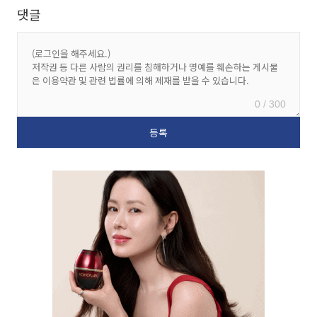
댓글
0 / 300