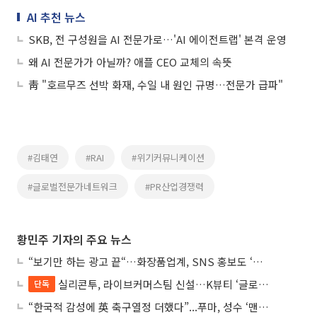
AI 추천 뉴스
SKB, 전 구성원을 AI 전문가로…'AI 에이전트랩' 본격 운영
왜 AI 전문가가 아닐까? 애플 CEO 교체의 속뜻
靑 "호르무즈 선박 화재, 수일 내 원인 규명…전문가 급파"
#김태연
#RAI
#위기커뮤니케이션
#글로벌전문가네트워크
#PR산업경쟁력
황민주 기자의 주요 뉴스
“보기만 하는 광고 끝“…화장품업계, SNS 홍보도 ‘참여형 콘텐츠’로 변모
실리콘투, 라이브커머스팀 신설…K뷰티 ‘글로벌 판매망’ 확대 속도
단독
“한국적 감성에 英 축구열정 더했다”...푸마, 성수 ‘맨시티 하우스’ 팝업