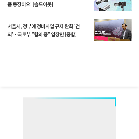
품 등장이오! [솔드아웃]
서울시, 정부에 정비사업 규제 완화 '건
의'⋯국토부 "협의 중" 입장만 [종합]