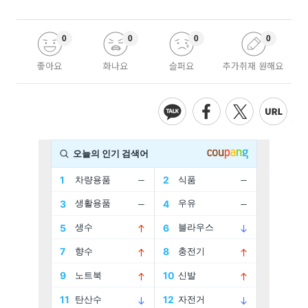
0
0
0
0
좋아요
화나요
슬퍼요
추가취재 원해요