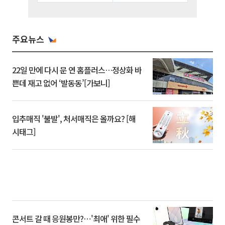
주요뉴스
22일 만에 다시 문 연 홈플러스…정상화 바
쁜데 재고 없어 ‘발동동’[가보니]
입추매직 '불발', 처서매직은 올까요? [해
시태그]
콘서트 갈 때 응원봉만?⋯'최애' 위한 필수