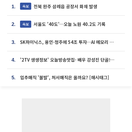
전북 완주 삼례읍 공장서 화재 발생
속보
1.
서울도 '40도'…오늘 노원 40.2도 기록
속보
2.
SK하이닉스, 용인·청주에 54조 투자…AI 메모리 생산기지 키운다
3.
'2TV 생생정보' 오늘방송맛집- 배우 강성진 단골! 쌀국수ㆍ푸팟퐁 커리 맛집 '블○○○'
4.
입추매직 '불발', 처서매직은 올까요? [해시태그]
5.