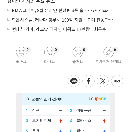
김채빈 기자의 주요 뉴스
BMW코리아, 8월 온라인 한정판 3종 출시…7시리즈·X7·M340i 투어링
한온시스템, 캐나다 정부서 100억 지원…북미 전동화 시장 가속
현대차·기아, 레드닷 디자인 어워드 17관왕…최우수상 2개 수상
0
0
0
0
좋아요
화나요
슬퍼요
추가취재 원해요