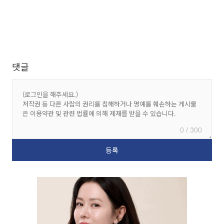
댓글
0 / 300