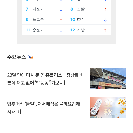
주요뉴스
22일 만에 다시 문 연 홈플러스…정상화 바
쁜데 재고 없어 ‘발동동’[가보니]
입추매직 '불발', 처서매직은 올까요? [해
시태그]