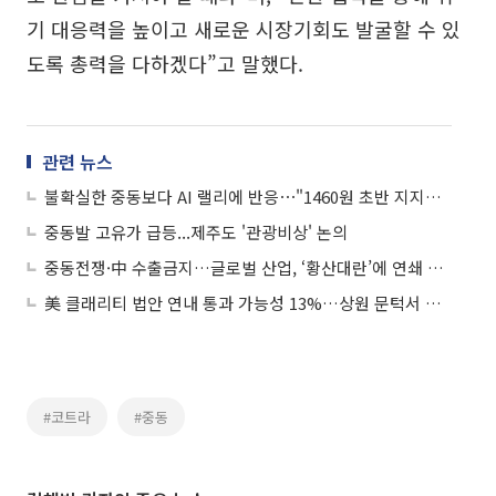
기 대응력을 높이고 새로운 시장기회도 발굴할 수 있
도록 총력을 다하겠다”고 말했다.
관련 뉴스
불확실한 중동보다 AI 랠리에 반응⋯"1460원 초반 지지선 확인"
중동발 고유가 급등...제주도 '관광비상' 논의
중동전쟁·中 수출금지…글로벌 산업, ‘황산대란’에 연쇄 충격 직면
美 클래리티 법안 연내 통과 가능성 13%…상원 문턱서 제동
#코트라
#중동