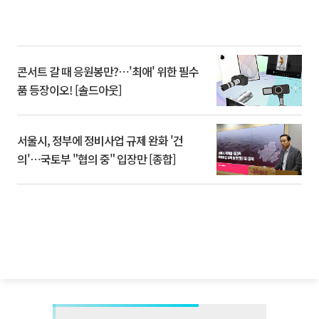
콘서트 갈 때 응원봉만?⋯'최애' 위한 필수
품 등장이오! [솔드아웃]
서울시, 정부에 정비사업 규제 완화 '건
의'⋯국토부 "협의 중" 입장만 [종합]