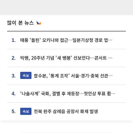
많이 본 뉴스
태풍 '돌핀' 오키나와 접근…일본기상청 경로 업데이트
1.
빅뱅, 20주년 기념 '새 뱅봉' 선보인다⋯콘서트 앞두고 팝업 개최
2.
합수본, '통계 조작' 서울·경기·충북 선관위 등 추가 압수수색
속보
3.
‘나솔사계’ 국화, 결별 후 재등장⋯첫인상 투표 휩쓸고 ‘인기녀’ 등극
4.
전북 완주 삼례읍 공장서 화재 발생
속보
5.