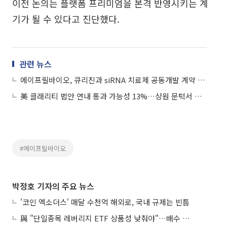
이전 논의는 플랫폼 프리미엄을 본격 반영시키는 계
기가 될 수 있다고 진단했다.
관련 뉴스
에이프릴바이오, 큐리진과 siRNA 치료제 공동개발 계약 체결
美 클래리티 법안 연내 통과 가능성 13%…상원 문턱서 제동
#에이프릴바이오
박정호 기자의 주요 뉴스
'코인 엑소더스' 매달 수천억 해외로, 국내 규제는 빈틈
與 "단일종목 레버리지 ETF 상품성 낮춰야"…배수 조정안도 거론