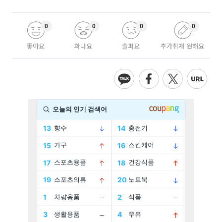
0
0
0
0
좋아요
화나요
슬퍼요
추가취재 원해요