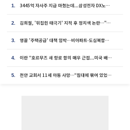
3445억 자사주 지급 마쳤는데...삼성전자 DX노조, 뒤늦은 '떼쓰기 집회'
1.
김희철, '뒤집힌 태극기' 지적 후 정치색 논란…"좌우 떠나 우리나라 국기"
2.
영끌 '주택공급' 대책 임박⋯비아파트·도심복합까지 총동원
3.
이란 “호르무즈 새 항로 합의 매우 근접...미국 배상 먼저”
4.
천안 교회서 11세 아동 사망…“침대에 묶여 있었다” 진술 확보
5.