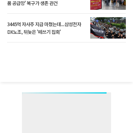
품 공급망’ 복구가 생존 관건
3445억 자사주 지급 마쳤는데...삼성전자
DX노조, 뒤늦은 '떼쓰기 집회'