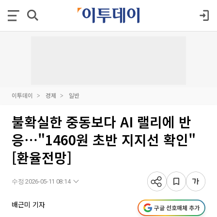
이투데이
경제
일반
불확실한 중동보다 AI 랠리에 반
응⋯"1460원 초반 지지선 확인"
[환율전망]
수정 2026-05-11 08:14
배근미 기자
구글 선호매체 추가