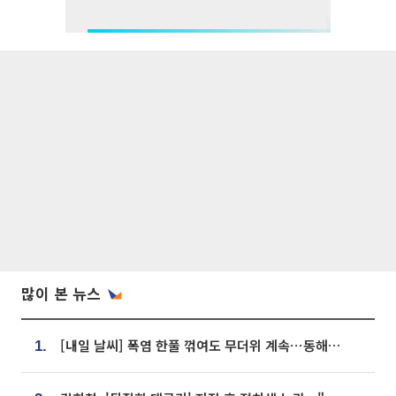
많이 본 뉴스
[내일 날씨] 폭염 한풀 꺾여도 무더위 계속⋯동해안 이틀 연속 비
1.