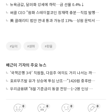
뉴욕금값, 달러화 강세에 하락…금 선물 0.4%↓
써클 CEO "원화 스테이블코인 잠재력 충분⋯직접 발행은 안할 것"
美 클래리티 법안 연내 통과 가능성 13%…상원 문턱서 제동
#달러
#원화
#환율
배근미 기자의 주요 뉴스
'국책은행 3사' 직원들, 다음주 여의도 거리 나서는 까닭은
호르무즈발 유가 상승에 투심 난조⋯"1420원 중후반 등락"
우리금융硏 "8월 기준금리 동결 전망⋯1~2명 인상 소수의견 낼 것"
0
0
0
0