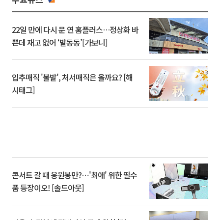
22일 만에 다시 문 연 홈플러스…정상화 바
쁜데 재고 없어 ‘발동동’[가보니]
입추매직 '불발', 처서매직은 올까요? [해
시태그]
콘서트 갈 때 응원봉만?⋯'최애' 위한 필수
품 등장이오! [솔드아웃]