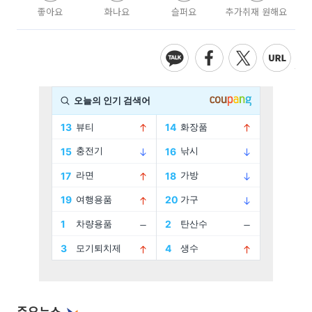
좋아요
화나요
슬퍼요
추가취재 원해요
주요뉴스