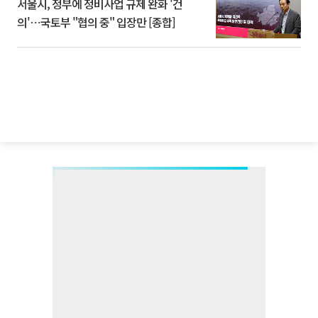
서울시, 정부에 정비사업 규제 완화 '건
의'⋯국토부 "협의 중" 입장만 [종합]