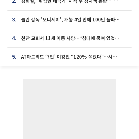
김희철, '뒤집힌 태극기' 지적 후 정치색 논란…"좌우 떠나 우리나라 국기"
2.
놀란 감독 '오디세이', 개봉 4일 만에 100만 돌파⋯'왕사남' 보다 빠르다
3.
천안 교회서 11세 아동 사망…“침대에 묶여 있었다” 진술 확보
4.
AT마드리드 ‘7번’ 이강인 “120% 쏟겠다”⋯시메오네 감독 “필요한 선수”
5.