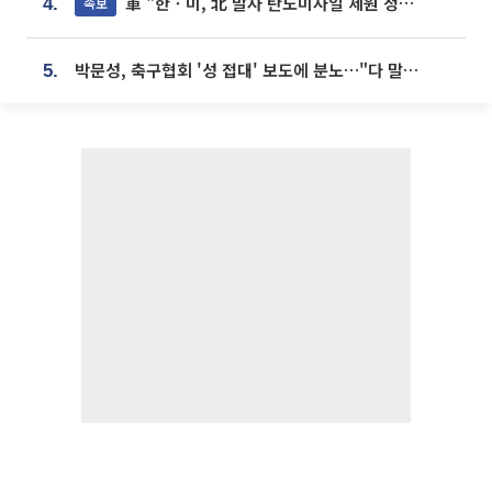
軍 "한ㆍ미, 北 발사 탄도미사일 제원 정밀분석 중"
속보
4.
박문성, 축구협회 '성 접대' 보도에 분노…"다 말아먹으려고 작정했나"
5.