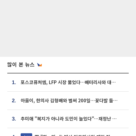
많이 본 뉴스
포스코퓨처엠, LFP 시장 뚫었다…배터리사와 대규모 장기 공급 합의
1.
아옳이, 한의사 김형배와 벌써 200일⋯꽃다발 들고 "프러포즈 아냐"
2.
추미애 "복지가 아니라 도민이 늘었다"…재정난 책임론 정면돌파
3.