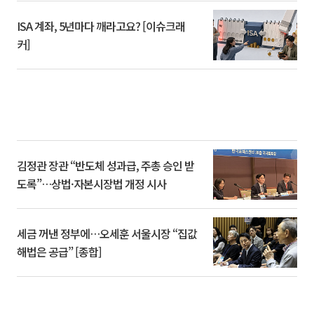
ISA 계좌, 5년마다 깨라고요? [이슈크래
커]
김정관 장관 “반도체 성과급, 주총 승인 받
도록”…상법·자본시장법 개정 시사
세금 꺼낸 정부에…오세훈 서울시장 “집값
해법은 공급” [종합]