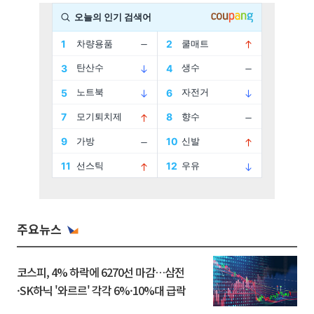
주요뉴스
코스피, 4% 하락에 6270선 마감…삼전
·SK하닉 '와르르' 각각 6%·10%대 급락