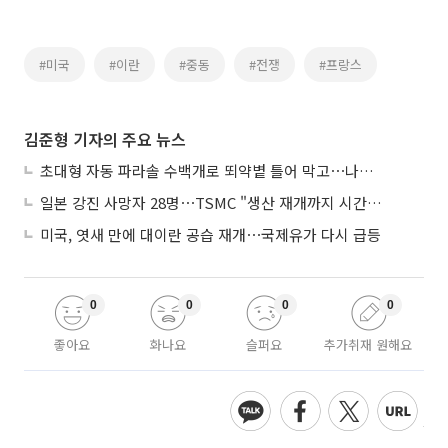
#미국
#이란
#중동
#전쟁
#프랑스
김준형 기자의 주요 뉴스
초대형 자동 파라솔 수백개로 뙤약볕 틀어 막고⋯나라별 폭염 생존법
일본 강진 사망자 28명⋯TSMC "생산 재개까지 시간 필요해"
미국, 엿새 만에 대이란 공습 재개⋯국제유가 다시 급등
0
0
0
0
좋아요
화나요
슬퍼요
추가취재 원해요