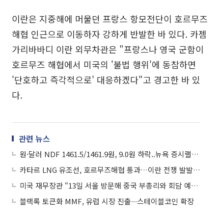
이란은 지중해에 머물던 프랑스 항모전단이 호르무즈
해협 인근으로 이동하자 강하게 반발한 바 있다. 카젬
가리바바디 이란 외무차관은 "프랑스나 영국 군함이
호르무즈 해협에서 미국의 '불법 행위'에 동참하면
'단호하고 즉각적으로' 대응하겠다"고 경고한 바 있
다.
관련 뉴스
원·달러 NDF 1461.5/1461.9원, 9.0원 하락..뉴욕 증시랠리+미·이란 종전기대
카타르 LNG 유조선, 호르무즈해협 통과…이란 전쟁 발발 후 첫 수출
미국 재무장관 “13일 서울 방문해 중국 부총리와 회담 예정”
블랙록 토큰화 MMF, 유럽 시장 진출∙∙∙스테이블코인 확장