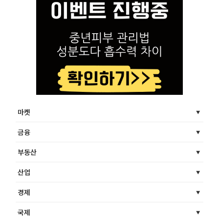
마켓
금융
부동산
산업
경제
국제