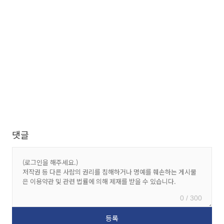
댓글
0 / 300