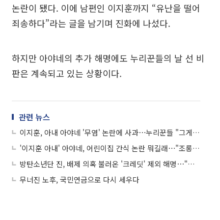
논란이 됐다. 이에 남편인 이지훈까지 “유난을 떨어
죄송하다”라는 글을 남기며 진화에 나섰다.
하지만 아야네의 추가 해명에도 누리꾼들의 날 선 비
판은 계속되고 있는 상황이다.
관련 뉴스
이지훈, 아내 아야네 '무염' 논란에 사과⋯누리꾼들 "그게 문제가 아닌데"
'이지훈 아내' 아야네, 어린이집 간식 논란 뭐길래⋯"조롱 대상 돼 속상"
방탄소년단 진, 배제 의혹 불러온 '크레딧' 제외 해명⋯"당시 최선의 선택"
무너진 노후, 국민연금으로 다시 세우다