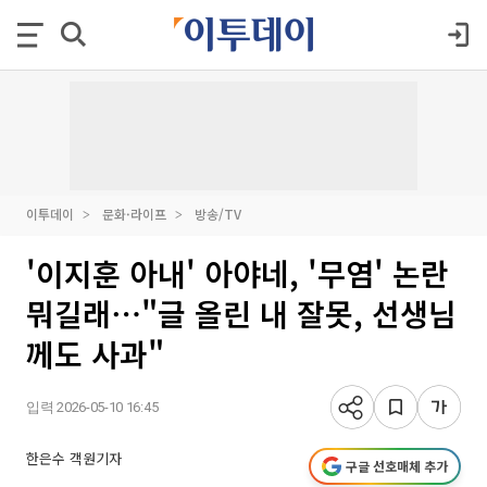
이투데이
문화·라이프
방송/TV
'이지훈 아내' 아야네, '무염' 논란
뭐길래⋯"글 올린 내 잘못, 선생님
께도 사과"
입력 2026-05-10 16:45
한은수 객원기자
구글 선호매체 추가