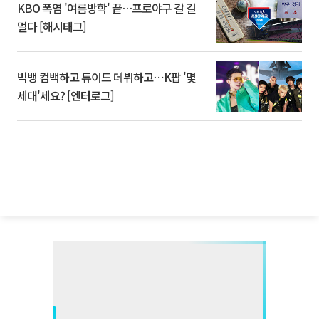
KBO 폭염 '여름방학' 끝…프로야구 갈 길
멀다 [해시태그]
빅뱅 컴백하고 튜이드 데뷔하고⋯K팝 '몇
세대'세요? [엔터로그]