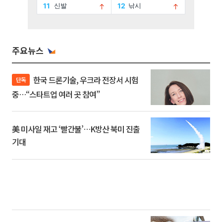
주요뉴스
한국 드론기술, 우크라 전장서 시험
단독
중…“스타트업 여러 곳 참여”
美 미사일 재고 ‘빨간불’…K방산 북미 진출
기대