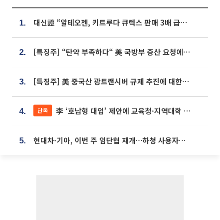
대신證 “알테오젠, 키트루다 큐렉스 판매 3배 급증…목표가 41만원 상향”
1.
[특징주] “탄약 부족하다“ 美 국방부 증산 요청에⋯국내 방산주 급등세
2.
[특징주] 美 중국산 광트랜시버 규제 추진에 대한광통신 등 광통신株 강세
3.
李 ‘호남형 대입’ 제안에 교육청·지역대학 서·논술형 입시 연계 '착수'
단독
4.
현대차·기아, 이번 주 임단협 재개…하청 사용자성 재심도 ‘변수’
5.