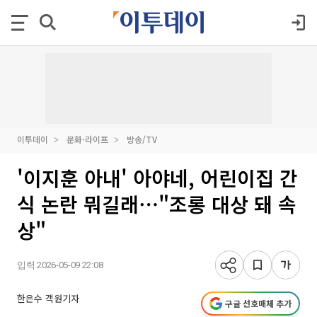
이투데이
문화·라이프
방송/TV
'이지훈 아내' 아야네, 어린이집 간
식 논란 뭐길래⋯"조롱 대상 돼 속
상"
입력 2026-05-09 22:08
한은수 객원기자
구글 선호매체 추가