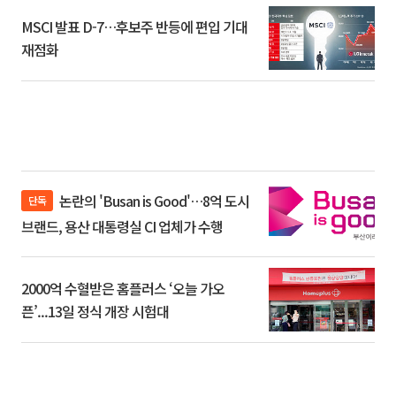
MSCI 발표 D-7…후보주 반등에 편입 기대
재점화
논란의 'Busan is Good'…8억 도시
단독
브랜드, 용산 대통령실 CI 업체가 수행
2000억 수혈받은 홈플러스 ‘오늘 가오
픈’...13일 정식 개장 시험대