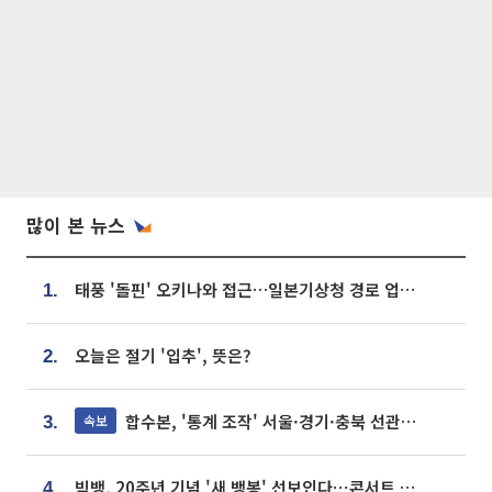
많이 본 뉴스
태풍 '돌핀' 오키나와 접근…일본기상청 경로 업데이트
1.
오늘은 절기 '입추', 뜻은?
2.
합수본, '통계 조작' 서울·경기·충북 선관위 등 추가 압수수색
속보
3.
빅뱅, 20주년 기념 '새 뱅봉' 선보인다⋯콘서트 앞두고 팝업 개최
4.