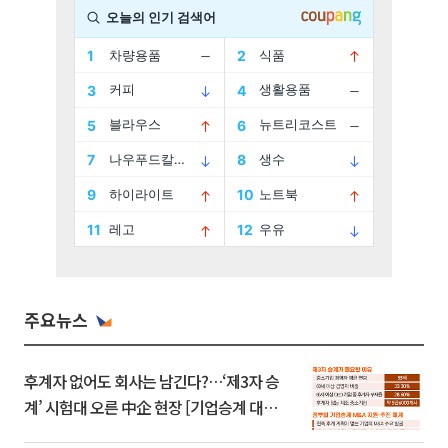
주요뉴스
후계자 없어도 회사는 남긴다?…‘제3자 승
계’ 시험대 오른 中企 현장 [기업승계 대전
환]