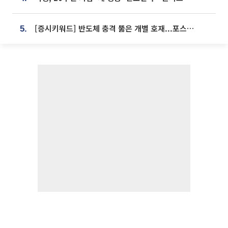
[증시키워드] 반도체 충격 뚫은 개별 호재...포스코퓨처엠·에코프로·한화솔루션 '눈길'
5.