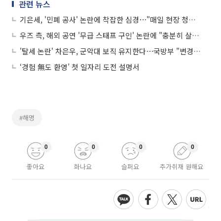
관련 뉴스
기은세, '민폐 공사' 논란에 착잡한 심경⋯"매일 현장 청소 하고 있다"
우즈 측, 해외 공연 '무급 스태프 구인' 논란에 "충분히 살피지 못해 송구"
'탈세 논란' 차은우, 군악대 보직 유지한다⋯국방부 "변경 사유 해당 안돼"
‘경험 無도 환영’ 첫 일자리 도전 설명서
#해명
0
0
0
0
좋아요
화나요
슬퍼요
추가취재 원해요