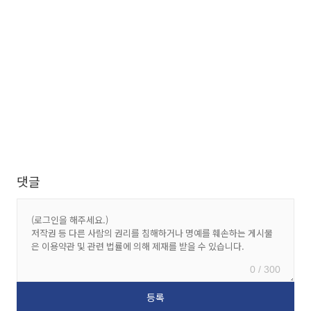
댓글
0 / 300