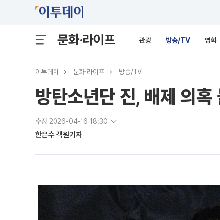
문화·라이프
관광
방송/TV
영화
이투데이
문화·라이프
방송/TV
방탄소년단 진, 배제 의혹 
수정 2026-04-16 18:30
한은수 객원기자