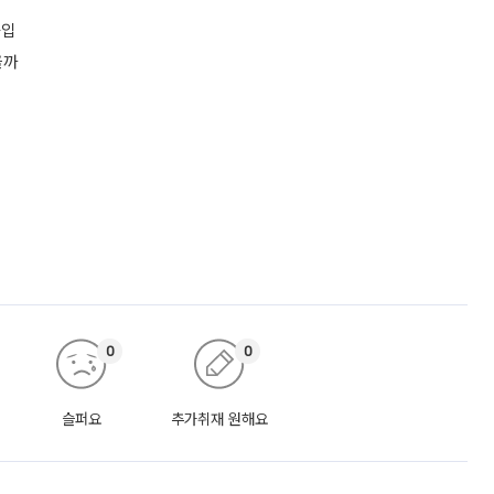
돌입
을까
0
0
슬퍼요
추가취재 원해요