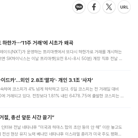
 하한가⋯‘11주 거래’에 시초가 왜곡
트레이드(NXT)가 운영하는 프리마켓에서 또다시 하한가로 거래를 개시하는
면 SK하이닉스는 이날 프리마켓(오전 8시~8시 50분) 개장 직후 전날 정
000원에 거래됐다. 거래량은 11주에 불과했으나, 최초 가격 결정이 기존 정
드카'…외인 2.8조'팔자'· 개인 3.1조 '사자'
속하며 코스피가 4% 넘게 하락하고 있다. 6일 코스피는 전 거래일 대비
.90에 거래되고 있다. 전장보다 1.81% 내린 6478.75에 출발한 코스피는 장
 6238.32까지 밀리기도 했다. 이날 오전 한때 코스피는 장중 5% 넘게 폭
절, 총선 앞둔 시간 끌기”
 인터뷰 전날 네타냐후 “미국과 하마스 합의 초안 동의 안 해” 이란 놓고도
개 전선 현상 유지 노력 베냐민 네타냐후 이스라엘 총리가 미국 주도 평화위