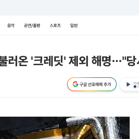
음악
공연/출판
스포츠
일반
불러온 '크레딧' 제외 해명⋯"당
기사
구글 선호매체 추가