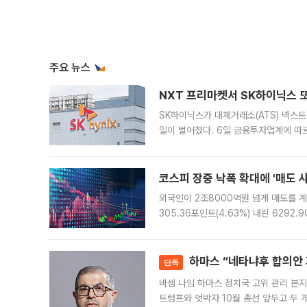
주요 뉴스
NXT 프리마켓서 SK하이닉스 또
SK하이닉스가 대체거래소(ATS) 넥스
일이 벌어졌다. 6일 금융투자업계에 따르
규장 종가보다 29.98% 내린 116만8
규시장과 달
코스피 장중 낙폭 확대에 '매도 사이
외국인이 2조8000억원 넘게 매도를 계
305.36포인트(4.63%) 내린 6292
중 한때 6550.94까지 오르기도 했으나
락하면서 유가증권
하마스 “네타냐후 합의안 거
단독
바셈 나임 하마스 정치국 고위 관리 본지
트럼프와 엇박자 10월 총선 앞두고 두 