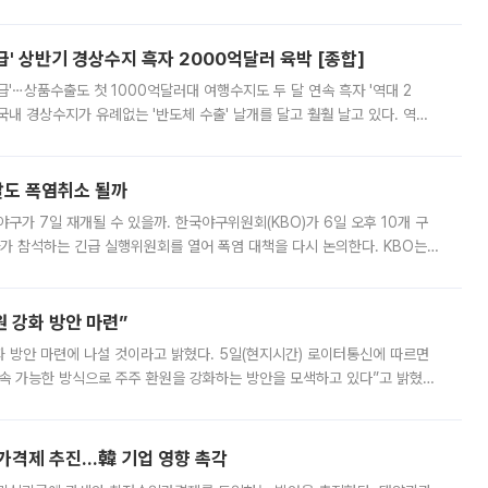
스 간 무장해제 합의안을 반대한 지 하루 만에 하마스 정치국 고위 관리
' 상반기 경상수지 흑자 2000억달러 육박 [종합]
급'⋯상품수출도 첫 1000억달러대 여행수지도 두 달 연속 흑자 '역대 2
국내 경상수지가 유례없는 '반도체 수출' 날개를 달고 훨훨 날고 있다. 역대
경상수지 뿐 아니라 상반기 경상수지 흑자도 2000억달러에 근접하며 사상 최
말도 폭염취소 될까
구가 7일 재개될 수 있을까. 한국야구위원회(KBO)가 6일 오후 10개 구
 참석하는 긴급 실행위원회를 열어 폭염 대책을 다시 논의한다. KBO는
서 관람객과 선수단의 안전 위험 상황이 발생했다”며 5∼6일 예정됐던
 강화 방안 마련”
 것이라고 밝혔다. 5일(현지시간) 로이터통신에 따르면
속 가능한 방식으로 주주 환원을 강화하는 방안을 모색하고 있다”고 밝혔다.
그러면서 자세한 내용은 “조만간 공개할 예정”이라고 덧붙였다. SK하이닉스도 로이터에 전달한 성명에서 “연
가격제 추진…韓 기업 영향 촉각