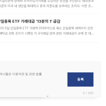
폴리실리콘에 관세와 최저수입가격제를 도입하는 방안을 추진한다. 태양광과
콘의 미국 내 생산을 확대하고 중국 의존도를 낮추려는 조치다. 이번 조처
쏠리고 있다. 5일(현지시간) 블룸버그통신에 따르면 미국 행정부 내에서는
종목 ETF 거래대금 '13분의 1' 급감
자 5일 단일종목 ETF 거래액 9199억으로 축소 단일종목 레버리지 상장
예탁금 강화 조치가 시행된 지 4거래일 만에 관련 거래대금이 규제 전 대비
거래소에 따르면 전날 코스피 시장 전체 거래대금은 25조2129억원을 기록
0 / 300