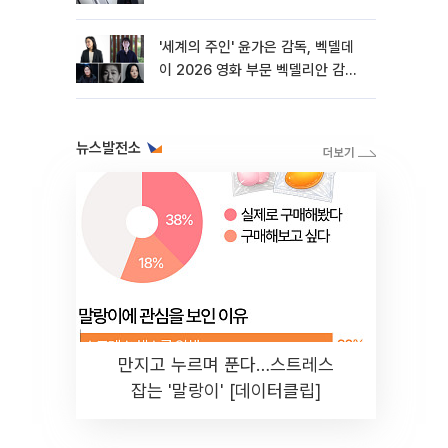
'세계의 주인' 윤가은 감독, 벡델데
이 2026 영화 부문 벡델리안 감독
선정
뉴스발전소
만지고 누르며 푼다…스트레스
잡는 '말랑이' [데이터클립]