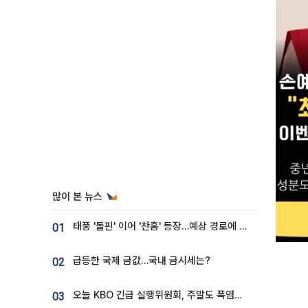
많이 본 뉴스
태풍 '돌핀' 이어 '찬홈' 등장…예상 경로에 한국 '한숨'
01
급등한 국제 금값…국내 금시세는?
02
오늘 KBO 긴급 실행위원회, 주말도 폭염취소 될까
03