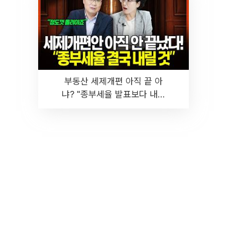
부동산 세제개편 아직 끝 아
냐? "종부세율 발표보다 내릴
것" 장기거주·양도세 전망 I 집
땅지성 I 김인만, 진미윤