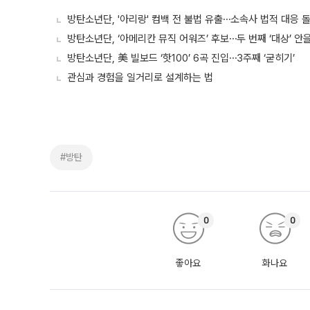
방탄소년단, '아리랑' 컴백 전 불법 유출⋯소속사 법적 대응 
방탄소년단, ‘아메리칸 뮤직 어워즈’ 후보⋯두 번째 ‘대상’ 안
방탄소년단, 美 빌보드 ‘핫100’ 6곡 진입⋯3주째 ‘굳히기’
관심과 경험을 일거리로 설계하는 법
#방탄
0
0
좋아요
화나요