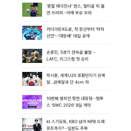
'혼혈 태극전사' 옌스, 멀티골 뒤 돌
연 쓰러져⋯어깨 부상 우려
카더가든X도운, 첫 등산부터 '하차
선언'⋯'대등왜' 18일 공개
손흥민, 5경기 연속골 불발⋯
LAFC, 리그스컵 첫 승리
박시훈, 세계U20 포환던지기 은메
달…금메달과 단 4㎝ 차
10번째 챔피언 향한 대장정⋯컴투
스 'SWC 2026' 8일 개막
kt 스기모토, KBO 넘어 NPB 드래
프트까지?⋯일본도 주목