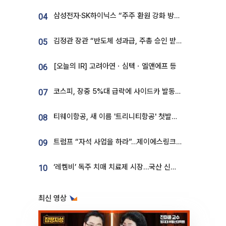
삼성전자·SK하이닉스 “주주 환원 강화 방안 마련”
04
김정관 장관 “반도체 성과급, 주총 승인 받도록”…상법·자본시장법 개정 시사
05
[오늘의 IR] 고려아연ㆍ심텍ㆍ엘앤에프 등
06
코스피, 장중 5%대 급락에 사이드카 발동…삼성·SK 동반 폭락
07
티웨이항공, 새 이름 '트리니티항공' 첫발…SSC 전략 본격화
08
트럼프 “자석 사업을 하라”…제이에스링크, 비중국 영구자석 공급망 구축 속도
09
‘레켐비’ 독주 치매 치료제 시장…국산 신약 등장하나
10
최신 영상