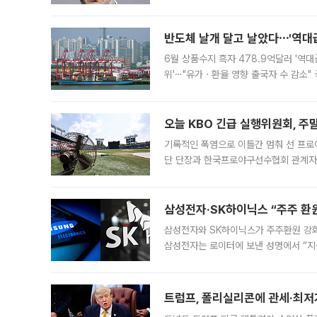
원회(BOP)와 팔레스타인 무장단체 하마
반도체 날개 달고 날았다⋯'역대급
6월 상품수지 흑자 478.9억달러 '역대
위'⋯"유가ㆍ환율 영향 출국자 수 감소" 
급 수출 호조가 매달 이어지면서 6월 
대 기
오늘 KBO 긴급 실행위원회, 주
기록적인 폭염으로 이틀간 멈춰 선 프로야
단 단장과 한국프로야구선수협회 관계자가
5일 “최근 전국적으로 폭염이 지속되면
KBO리그와
삼성전자·SK하이닉스 “주주 환원
삼성전자와 SK하이닉스가 주주환원 강화 방안 마련에 나설
삼성전자는 로이터에 보낸 성명에서 “지
트럼프, 폴리실리콘에 관세·최저