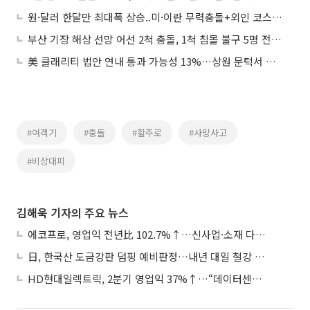
원·달러 한달만 최대폭 상승..미·이란 무력충돌+외인 코스피 투매
부산 기장 해상 선망 어선 2척 충돌, 1척 침몰 불구 5명 전원 구조
美 클래리티 법안 연내 통과 가능성 13%…상원 문턱서 제동
#여객기
#충돌
#활주로
#사망사고
#비상대피
김해욱 기자의 주요 뉴스
에코프로, 영업익 전년比 102.7%↑…신사업·소재 다각화 박차
日, 한국산 도금강판 덤핑 예비판정…내년 대일 철강 수출 ‘빨간불’
HD현대일렉트릭, 2분기 영업익 37%↑…“데이터센터 사업, 새로운 성장 축”