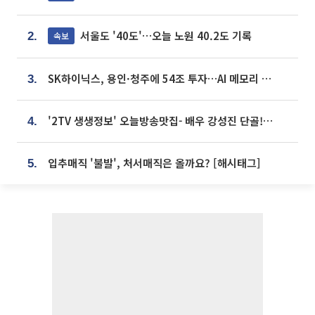
서울도 '40도'…오늘 노원 40.2도 기록
속보
2.
SK하이닉스, 용인·청주에 54조 투자…AI 메모리 생산기지 키운다
3.
'2TV 생생정보' 오늘방송맛집- 배우 강성진 단골! 쌀국수ㆍ푸팟퐁 커리 맛집 '블○○○'
4.
입추매직 '불발', 처서매직은 올까요? [해시태그]
5.