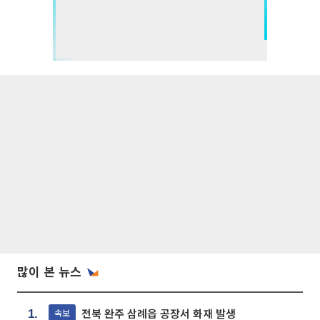
많이 본 뉴스
전북 완주 삼례읍 공장서 화재 발생
속보
1.