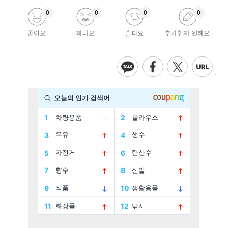
0
0
0
0
좋아요
화나요
슬퍼요
추가취재 원해요