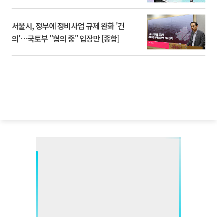
서울시, 정부에 정비사업 규제 완화 '건
의'⋯국토부 "협의 중" 입장만 [종합]