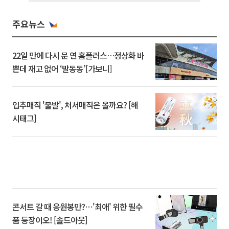
주요뉴스
22일 만에 다시 문 연 홈플러스…정상화 바
쁜데 재고 없어 ‘발동동’[가보니]
입추매직 '불발', 처서매직은 올까요? [해
시태그]
콘서트 갈 때 응원봉만?⋯'최애' 위한 필수
품 등장이오! [솔드아웃]