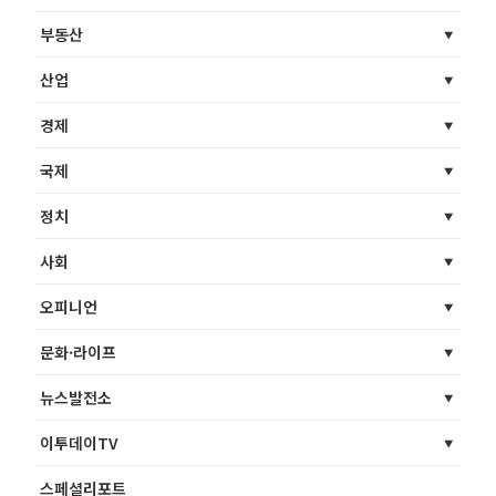
부동산
산업
경제
국제
정치
사회
오피니언
문화·라이프
뉴스발전소
이투데이TV
스페셜리포트