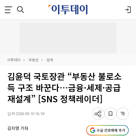
이투데이
부동산
업계
김윤덕 국토장관 “부동산 불로소
득 구조 바꾼다⋯금융·세제·공급
재설계” [SNS 정책레이더]
입력 2026-05-10 16:18
김지영 기자
구글 선호매체 추가