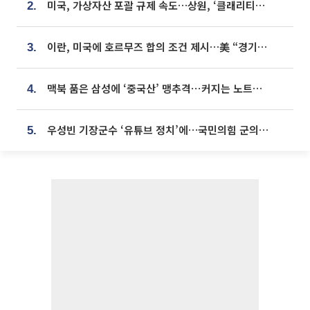
미국, 가상자산 포괄 규제 속도…상원, ‘클래리티법’ 9월 절차투표 추진
2.
이란, 미국에 호르무즈 합의 조건 제시…美 “경기 아직 안 끝나” [종합]
3.
맥북 품은 삼성에 ‘중국산’ 맹추격⋯커지는 노트북 OLED 시장
4.
우성빈 기장군수 ‘유튜브 정치’에…국민의힘 군의원들 집단 반발
5.