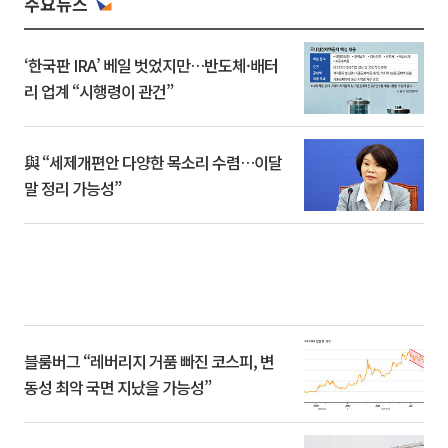
주요뉴스
‘한국판 IRA’ 베일 벗었지만…반도체·배터
리 업계 “시행령이 관건”
與 “세제개편안 다양한 목소리 수렴…이달
말 정리 가능성”
블룸버그 “레버리지 거품 빠진 코스피, 변
동성 최악 국면 지났을 가능성”