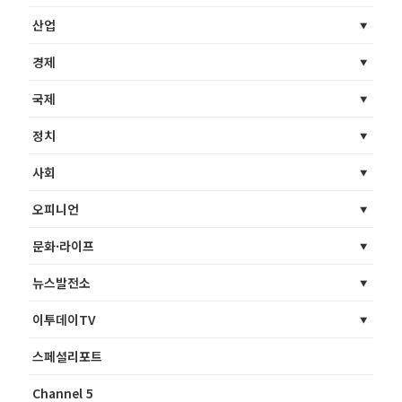
산업
경제
국제
정치
사회
오피니언
문화·라이프
뉴스발전소
이투데이TV
스페셜리포트
Channel 5