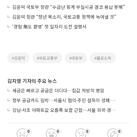
김윤덕 국토부 장관 “수급난 핑계 부실시공 결코 용납 못해”
김윤덕 장관 “청년 목소리, 국토교통 정책에 녹여낼 것”
‘경험 無도 환영’ 첫 일자리 도전 설명서
#김윤덕
#국토교통부
#국토부
#불로소득
김지영 기자의 주요 뉴스
세금은 빠르고 공급은 더디다…집값 처방의 명암
정부 공급카드 임박…서울시 협의·주민 설득이 성패 가른다
강남·서초 아파트값 오름폭 보합 근접⋯서울 외곽·경기 남부 중심 매수세
0
0
0
0