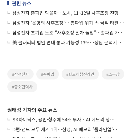
관련 뉴스
삼성전자 총파업 막을까⋯노사, 11~12일 사후조정 진행
삼성전자 ‘운명의 사후조정’… 총파업 위기 속 극적 타결 이뤄낼까
삼성전자 초기업 노조 “사후조정 절차 돌입”…총파업 가능성도 여전
美 클래리티 법안 연내 통과 가능성 13%…상원 문턱서 제동
#삼성전자
#총파업
#반도체생산라인
#소부장
#중소협력사
권태성 기자의 주요 뉴스
SK하이닉스, 용인·청주에 54조 투자…AI 메모리 생산기지 키운다
D램·낸드 모두 세계 1위…삼성, AI 메모리 '풀라인업'으로 승부