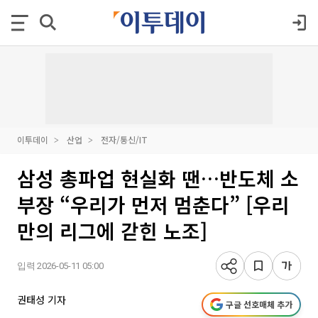
이투데이
산업
전자/통신/IT
삼성 총파업 현실화 땐…반도체 소
부장 “우리가 먼저 멈춘다” [우리
만의 리그에 갇힌 노조]
입력 2026-05-11 05:00
권태성 기자
구글 선호매체 추가