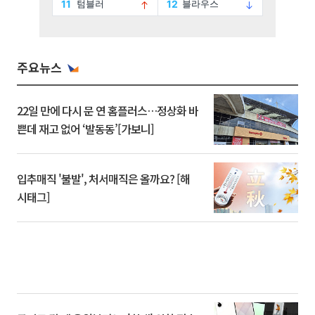
주요뉴스
22일 만에 다시 문 연 홈플러스…정상화 바
쁜데 재고 없어 ‘발동동’[가보니]
입추매직 '불발', 처서매직은 올까요? [해
시태그]