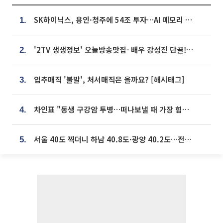
SK하이닉스, 용인·청주에 54조 투자…AI 메모리 생산기지 키운다
1.
'2TV 생생정보' 오늘방송맛집- 배우 강성진 단골! 쌀국수ㆍ푸팟퐁 커리 맛집 '블○○○'
2.
입추매직 '불발', 처서매직은 올까요? [해시태그]
3.
차인표 "동생 구강암 투병…떠나보낼 때 가장 힘들었다”
4.
서울 40도 찍더니 하남 40.8도·광양 40.2도…전국 '펄펄'
5.