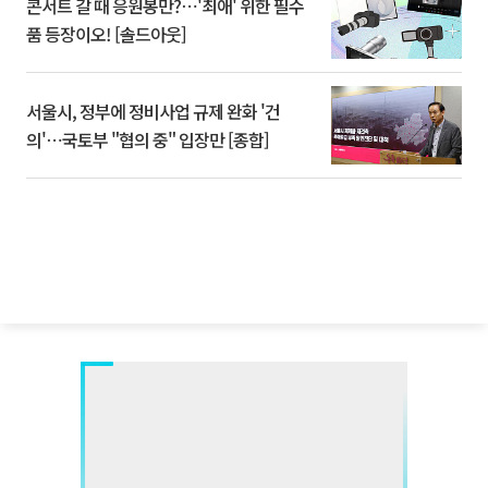
콘서트 갈 때 응원봉만?⋯'최애' 위한 필수
품 등장이오! [솔드아웃]
서울시, 정부에 정비사업 규제 완화 '건
의'⋯국토부 "협의 중" 입장만 [종합]