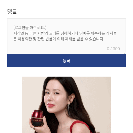
댓글
0 / 300