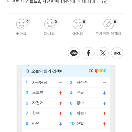
갤럭시 Z 폴드8, 사전판매 144만대 '역대 최대'…7년만에 갤노트10 기록 넘어
0
0
0
0
좋아요
화나요
슬퍼요
추가취재 원해요