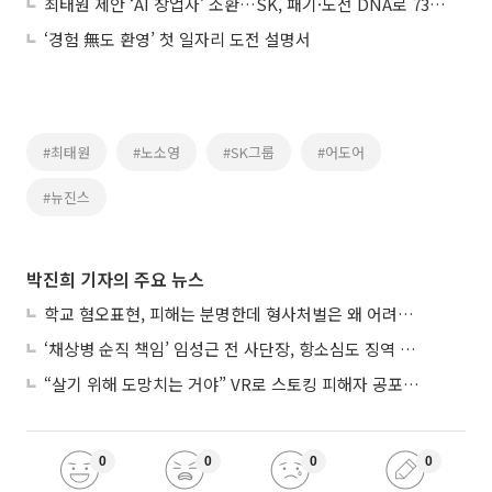
최태원 제안 ‘AI 창업자’ 소환…SK, 패기·도전 DNA로 73년 다시 묶었다
‘경험 無도 환영’ 첫 일자리 도전 설명서
#최태원
#노소영
#SK그룹
#어도어
#뉴진스
박진희 기자의 주요 뉴스
학교 혐오표현, 피해는 분명한데 형사처벌은 왜 어려울까?
‘채상병 순직 책임’ 임성근 전 사단장, 항소심도 징역 3년
“살기 위해 도망치는 거야” VR로 스토킹 피해자 공포 마주한 수형자들
0
0
0
0