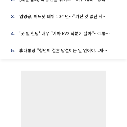
임영웅, 어느덧 데뷔 10주년⋯"가진 것 없던 시절, 내 앞엔 20명의 팬뿐"
3.
'굿 윌 헌팅' 배우 "기아 EV2 덕분에 살아"…교통사고 후 안전성 극찬
4.
李대통령 “청년이 결혼 망설이는 일 없어야...제도상 불이익 조사”
5.