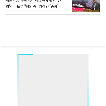
의'⋯국토부 "협의 중" 입장만 [종합]