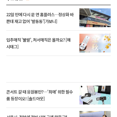
22일 만에 다시 문 연 홈플러스…정상화 바
쁜데 재고 없어 ‘발동동’[가보니]
입추매직 '불발', 처서매직은 올까요? [해
시태그]
콘서트 갈 때 응원봉만?⋯'최애' 위한 필수
품 등장이오! [솔드아웃]
서울시, 정부에 정비사업 규제 완화 '건