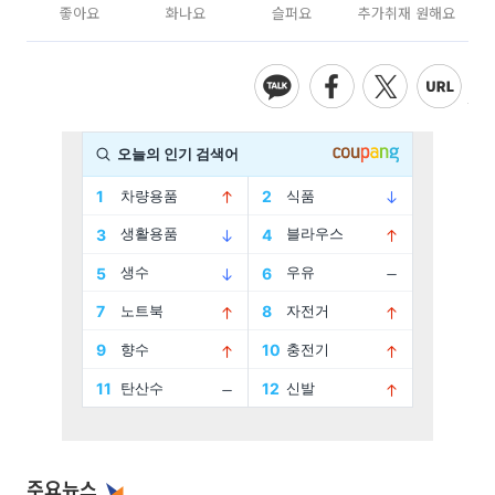
좋아요
화나요
슬퍼요
추가취재 원해요
주요뉴스