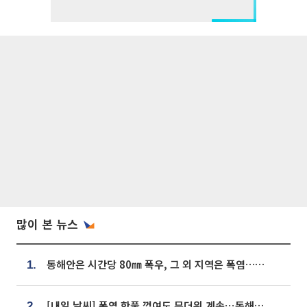
많이 본 뉴스
동해안은 시간당 80㎜ 폭우, 그 외 지역은 폭염…‘극과 극 날씨’
1.
[내일 날씨] 폭염 한풀 꺾여도 무더위 계속⋯동해안 이틀 연속 비
2.