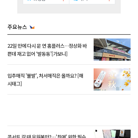
주요뉴스
22일 만에 다시 문 연 홈플러스…정상화 바
쁜데 재고 없어 ‘발동동’[가보니]
입추매직 '불발', 처서매직은 올까요? [해
시태그]
콘서트 갈 때 응원봉만?⋯'최애' 위한 필수