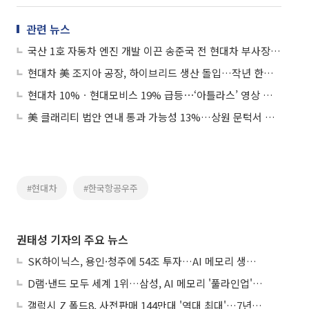
관련 뉴스
국산 1호 자동차 엔진 개발 이끈 송준국 전 현대차 부사장 별세
현대차 美 조지아 공장, 하이브리드 생산 돌입…작년 한국인 근로자 구금 사태 여파 극복
현대차 10%ㆍ현대모비스 19% 급등⋯‘아틀라스’ 영상 공개에 로봇주 강세
美 클래리티 법안 연내 통과 가능성 13%…상원 문턱서 제동
#현대차
#한국항공우주
권태성 기자의 주요 뉴스
SK하이닉스, 용인·청주에 54조 투자…AI 메모리 생산기지 키운다
D램·낸드 모두 세계 1위…삼성, AI 메모리 '풀라인업'으로 승부
갤럭시 Z 폴드8, 사전판매 144만대 '역대 최대'…7년만에 갤노트10 기록 넘어