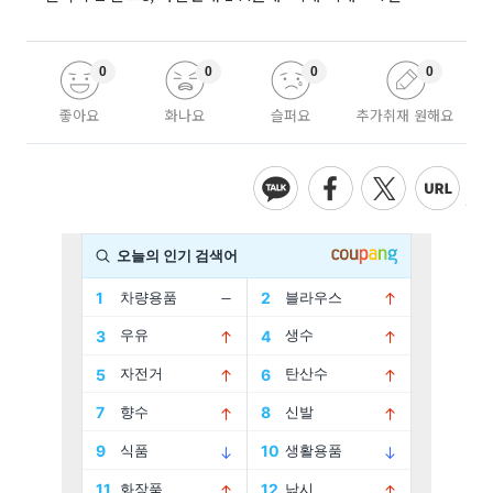
0
0
0
0
좋아요
화나요
슬퍼요
추가취재 원해요