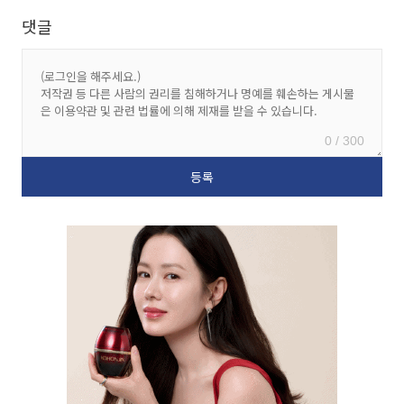
댓글
0 / 300