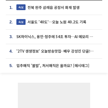
전북 완주 삼례읍 공장서 화재 발생
속보
1.
서울도 '40도'…오늘 노원 40.2도 기록
속보
2.
SK하이닉스, 용인·청주에 54조 투자…AI 메모리 생산기지 키운다
3.
'2TV 생생정보' 오늘방송맛집- 배우 강성진 단골! 쌀국수ㆍ푸팟퐁 커리 맛집 '블○○○'
4.
입추매직 '불발', 처서매직은 올까요? [해시태그]
5.