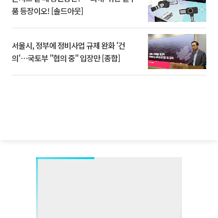
품 등장이오! [솔드아웃]
서울시, 정부에 정비사업 규제 완화 '건
의'⋯국토부 "협의 중" 입장만 [종합]