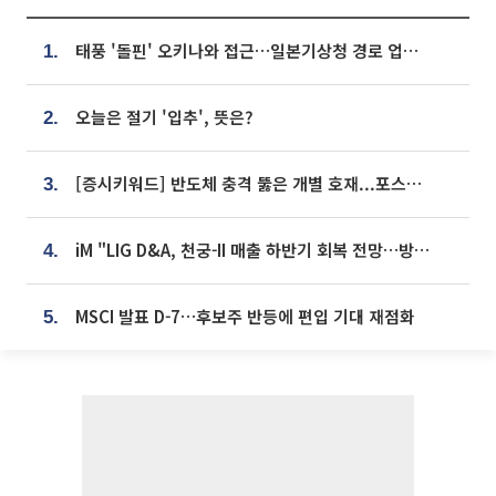
태풍 '돌핀' 오키나와 접근…일본기상청 경로 업데이트
1.
오늘은 절기 '입추', 뜻은?
2.
[증시키워드] 반도체 충격 뚫은 개별 호재...포스코퓨처엠·에코프로·한화솔루션 '눈길'
3.
iM "LIG D&A, 천궁-II 매출 하반기 회복 전망…방산 톱픽 유지"
4.
MSCI 발표 D-7…후보주 반등에 편입 기대 재점화
5.