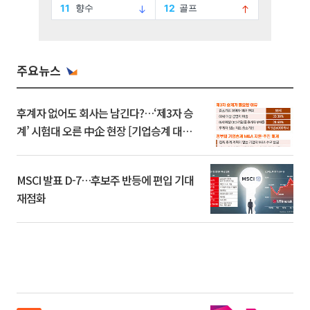
주요뉴스
후계자 없어도 회사는 남긴다?…‘제3자 승
계’ 시험대 오른 中企 현장 [기업승계 대전
환]
MSCI 발표 D-7…후보주 반등에 편입 기대
재점화