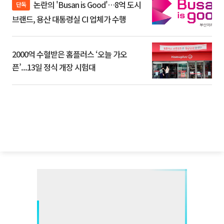
논란의 'Busan is Good'…8억 도시
단독
브랜드, 용산 대통령실 CI 업체가 수행
2000억 수혈받은 홈플러스 ‘오늘 가오
픈’...13일 정식 개장 시험대