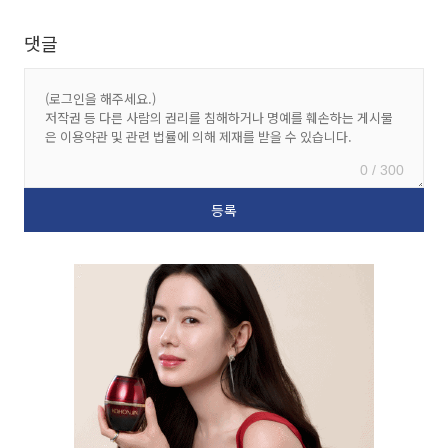
댓글
0 / 300