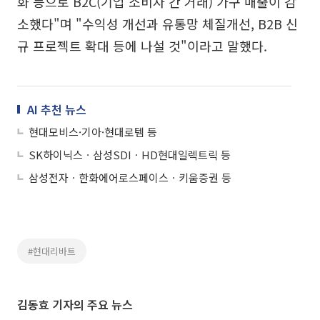
화 등으로 B2C(기업 소비자 간 거래) 가구 매출이 감
소했다"며 "수익성 개선과 유통망 체질개선, B2B 신
규 프로젝트 확대 등에 나설 것"이라고 말했다.
AI 추천 뉴스
현대모비스·기아·현대로템 등
SK하이닉스ㆍ삼성SDIㆍHD현대일렉트릭 등
삼성전자ㆍ한화에어로스페이스ㆍ키움증권 등
#현대리바트
김동효 기자의 주요 뉴스