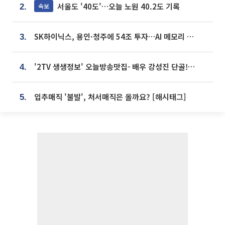
서울도 '40도'…오늘 노원 40.2도 기록
속보
2.
SK하이닉스, 용인·청주에 54조 투자…AI 메모리 생산기지 키운다
3.
'2TV 생생정보' 오늘방송맛집- 배우 강성진 단골! 쌀국수ㆍ푸팟퐁 커리 맛집 '블○○○'
4.
입추매직 '불발', 처서매직은 올까요? [해시태그]
5.