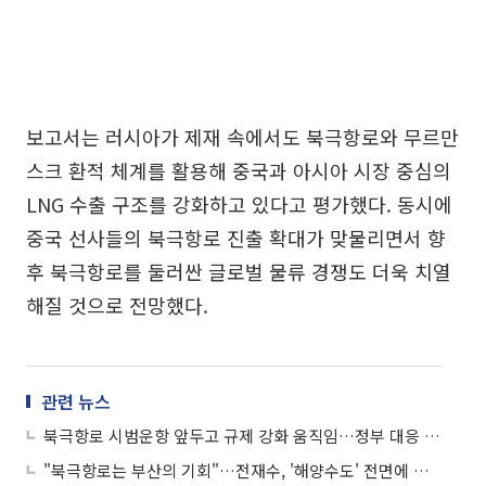
보고서는 러시아가 제재 속에서도 북극항로와 무르만
스크 환적 체계를 활용해 중국과 아시아 시장 중심의
LNG 수출 구조를 강화하고 있다고 평가했다. 동시에
중국 선사들의 북극항로 진출 확대가 맞물리면서 향
후 북극항로를 둘러싼 글로벌 물류 경쟁도 더욱 치열
해질 것으로 전망했다.
관련 뉴스
북극항로 시범운항 앞두고 규제 강화 움직임…정부 대응 전략 '시급'
"북극항로는 부산의 기회"…전재수, '해양수도' 전면에 걸고 정책 승부수