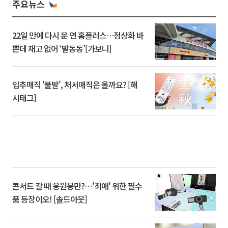
주요뉴스
22일 만에 다시 문 연 홈플러스…정상화 바
쁜데 재고 없어 ‘발동동’[가보니]
입추매직 '불발', 처서매직은 올까요? [해
시태그]
콘서트 갈 때 응원봉만?⋯'최애' 위한 필수
품 등장이오! [솔드아웃]