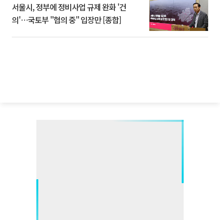
서울시, 정부에 정비사업 규제 완화 '건
의'⋯국토부 "협의 중" 입장만 [종합]