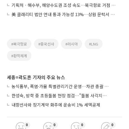
기획처ㆍ해수부, 해양수도권 조성 속도…북극항로 거점 전략 본격화
美 클래리티 법안 연내 통과 가능성 13%…상원 문턱서 제동
#북극항로
#중국선사
#러시아
#LNG
#환적체계
세종=곽도흔 기자의 주요 뉴스
농식품부, 폭염·가뭄 특별관리기간 운영…차관 총괄 대응체계 격상
한성숙, 방학 중 초등돌봄 현장 점검…"돌봄 사각지대 없애야"
내항선사와 장기계약 화주에 운송비 1% 세액공제
0
0
0
0