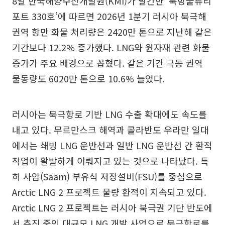
8일 한국해양수산개발원(KMI)가 발간한 ‘북방물류리
포트 330호’에 따르면 2026년 1분기 러시아 북극해
권역 항만 화물 처리량은 2420만 톤으로 지난해 같은
기간보다 12.2% 증가했다. LNG와 원자재 관련 화물
증가가 주요 배경으로 꼽혔다. 같은 기간 극동 권역
물동량도 6020만 톤으로 10.6% 늘었다.
러시아는 북극항로 기반 LNG 수출 확대에도 속도를
내고 있다. 무르만스크 해역과 콜라반도 우라만 일대
에서는 쇄빙 LNG 운반선과 일반 LNG 운반선 간 환적
작업이 활발하게 이뤄지고 있는 것으로 나타났다. 특
히 사암(Saam) 부유식 저장설비(FSU)를 중심으로
Arctic LNG 2 프로젝트 물량 환적이 지속되고 있다.
Arctic LNG 2 프로젝트는 러시아 북극권 기단 반도에
서 추진 중인 대규모 LNG 개발 사업으로 북극항로를