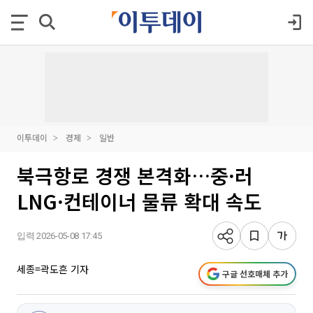
이투데이
경제
일반
북극항로 경쟁 본격화…중·러
LNG·컨테이너 물류 확대 속도
입력 2026-05-08 17:45
세종=곽도흔 기자
구글 선호매체 추가