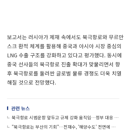
보고서는 러시아가 제재 속에서도 북극항로와 무르만
스크 환적 체계를 활용해 중국과 아시아 시장 중심의
LNG 수출 구조를 강화하고 있다고 평가했다. 동시에
중국 선사들의 북극항로 진출 확대가 맞물리면서 향
후 북극항로를 둘러싼 글로벌 물류 경쟁도 더욱 치열
해질 것으로 전망했다.
관련 뉴스
북극항로 시범운항 앞두고 규제 강화 움직임…정부 대응 전략 '시급'
"북극항로는 부산의 기회"…전재수, '해양수도' 전면에 걸고 정책 승부수