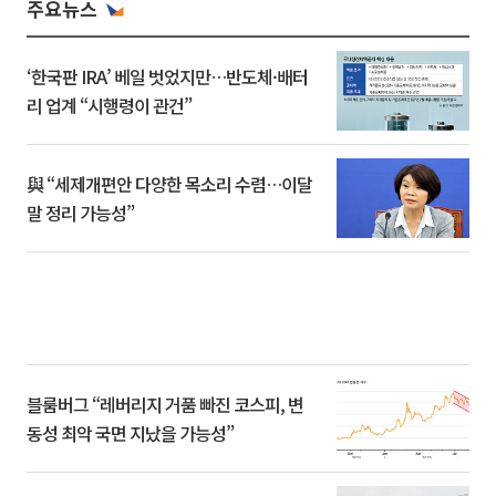
주요뉴스
‘한국판 IRA’ 베일 벗었지만…반도체·배터
리 업계 “시행령이 관건”
與 “세제개편안 다양한 목소리 수렴…이달
말 정리 가능성”
블룸버그 “레버리지 거품 빠진 코스피, 변
동성 최악 국면 지났을 가능성”