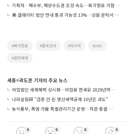
기획처ㆍ해수부, 해양수도권 조성 속도…북극항로 거점 전략 본격화
美 클래리티 법안 연내 통과 가능성 13%…상원 문턱서 제동
#북극항로
#중국선사
#러시아
#LNG
#환적체계
세종=곽도흔 기자의 주요 뉴스
어업법인 세제혜택 상시화…어업용 면세유 2029년까지 연장
나라살림硏 "검증 안 된 생산세액공제 10년은 과도"
농식품부, 폭염·가뭄 특별관리기간 운영…차관 총괄 대응체계 격상
0
0
0
0