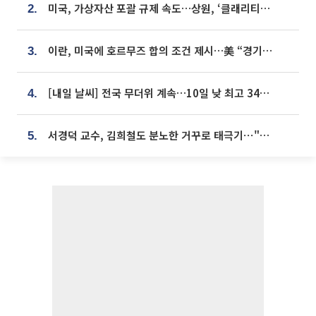
미국, 가상자산 포괄 규제 속도…상원, ‘클래리티법’ 9월 절차투표 추진
2.
이란, 미국에 호르무즈 합의 조건 제시…美 “경기 아직 안 끝나” [종합]
3.
[내일 날씨] 전국 무더위 계속…10일 낮 최고 34도 육박
4.
서경덕 교수, 김희철도 분노한 거꾸로 태극기⋯"엉터리는 아냐, 아쉬울 뿐"
5.