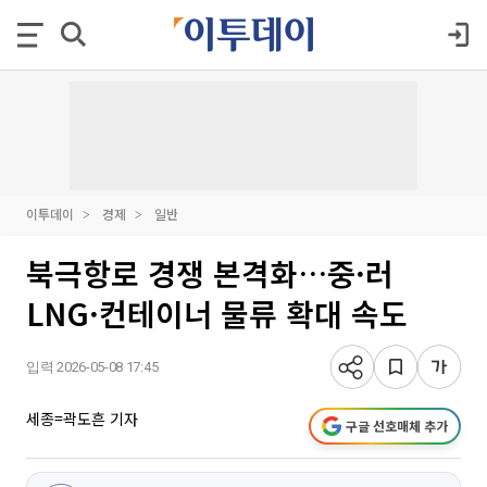
이투데이
경제
일반
북극항로 경쟁 본격화…중·러
LNG·컨테이너 물류 확대 속도
입력 2026-05-08 17:45
세종=곽도흔 기자
구글 선호매체 추가