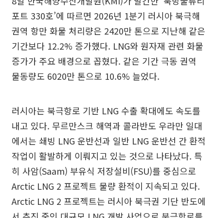
8일 한국해양수산개발원(KMI)가 발간한 ‘북방물류리
포트 330호’에 따르면 2026년 1분기 러시아 북극해
권역 항만 화물 처리량은 2420만 톤으로 지난해 같은
기간보다 12.2% 증가했다. LNG와 원자재 관련 화물
증가가 주요 배경으로 꼽혔다. 같은 기간 극동 권역
물동량도 6020만 톤으로 10.6% 늘었다.
러시아는 북극항로 기반 LNG 수출 확대에도 속도를
내고 있다. 무르만스크 해역과 콜라반도 우라만 일대
에서는 쇄빙 LNG 운반선과 일반 LNG 운반선 간 환적
작업이 활발하게 이뤄지고 있는 것으로 나타났다. 특
히 사암(Saam) 부유식 저장설비(FSU)를 중심으로
Arctic LNG 2 프로젝트 물량 환적이 지속되고 있다.
Arctic LNG 2 프로젝트는 러시아 북극권 기단 반도에
서 추진 중인 대규모 LNG 개발 사업으로 북극항로를