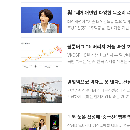
與 “세제개편안 다양한 목소리 
ISA 개편에 “기존 ISA 건드릴 필요 
프닝” 선긋기 “주택공급, 인허가권 지닌
견을 수렴해 당정과 개편안에 대한 조율
블룸버그 “레버리지 거품 빠진 코
VKOSPI, 6월 사상 최고치서 두 달
국인 복귀는 ‘신중’ 한국 증시를 뒤흔
했다. 대규모 반대매매로 레버리지 투자
영업익으로 이자도 못 낸다…건설 
건설업계의 수익성과 재무건전성이 최근
감당하지 못하는 한계기업 비중은 2021
이낸싱(PF) 부담이 집중된 건축 부문의
경영
맥북 품은 삼성에 ‘중국산’ 맹추
삼성D 8.6세대 양산…애플 OLED 맥북