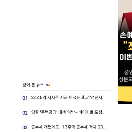
많이 본 뉴스
3445억 자사주 지급 마쳤는데...삼성전자 DX노조, 뒤늦은 '떼쓰기 집회'
01
영끌 '주택공급' 대책 임박⋯비아파트·도심복합까지 총동원
02
종부세 개편에도…1·3주택 종부세 격차 2028년부터 확대
03