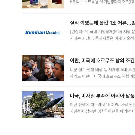
66%↑ 노트북용 유기발광다이오드(OL
운데 중국 BOE와 TCL CSOT도 생산
일 업계에 따르면 삼성
실적 꺾였는데 몸값 1조 거론…범
[편집자 주] 국내 기업공개(IPO) 시장
시대는 지났다. 투자자들은 이제 기술적
은 거시경제 불확실성 속에 실적과 성과
이란, 미국에 호르무즈 합의 조건 
미군 철수·전쟁 배상 등 재개방 5대 조건
하기도 이란이 미국에 호르무즈 해협 개
라며 조심스러운 반응을 보였다. 8일(
미국, 미사일 부족에 아시아 납
이란 전쟁에 패트리엇 1500발 사용 남
사결정에 상당한 영향” 이란을 때리던 
급에 문제가 없다고 해명했지만, 아시아