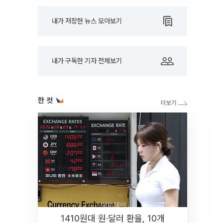
내가 저장한 뉴스 모아보기
내가 구독한 기자 전체보기
한 컷
1410원대 원·달러 환율, 10개