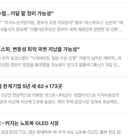
수렴…이달 말 정리 가능성”
없어” “주가누르기방지법, 정부가 조정 가닥잡아” 황희 ‘버스하우스’ 논란에 “해
 서울시가 중요해” 더불어민주당은 정부의 세제 개편안과 관련한 당 안팎 의
에 나서겠다고 예고했다. 민주당은 8월 말 당정 조율을 거친 개편안이
스피, 변동성 최악 국면 지났을 가능성”
 만에 최저 모건스탠리 “디레버리징 절반 이상 진행” 저평가·실적은 매력적…외
든 극심한 혼란이 정점을 통과했을 가능성이 있다고 블룸버그통신이 9일 진단
가 상당 부분 정리된 데다 금융당국의 규제 강화로 고위험 상품 거래도 급감
한계기업 5년 새 62→173곳
 5년간 전반적으로 악화한 것으로 나타났다. 영업이익으로 이자비용조차
년과 비교해 지난해 2.8배 늘었다. 특히 주택·분양시장 침체와 프로젝트파
 악화가 두드러졌다. 9일 한국건설산업연구원은 ‘2025년 건설업 외감기업
격⋯커지는 노트북 OLED 시장
 공급 BOE·TCL 생산 확대하며 中 추격 속도 노트북 OLED 출하 전년 比