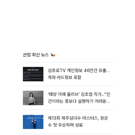
산업 최신 뉴스
삼프로TV 개인정보 46만건 유출…
계좌·카드정보 포함
‘태양 아래 올리브’ 김초엽 작가...“인
간이라는 종보다 설명하기 어려운
한 사람을 쓰고 싶었다”[문화人터
뷰]
제13회 제주삼다수 마스터스, 장은
수 첫 우승하며 성료