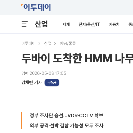
산업
재계
전자/통신/IT
자동차
중
이투데이
산업
항공/물류
두바이 도착한 HMM 나무
입력 2026-05-08 17:05
김채빈 기자
구독
정부 조사단 승선…VDR·CCTV 확보
외부 공격·선박 결함 가능성 모두 조사