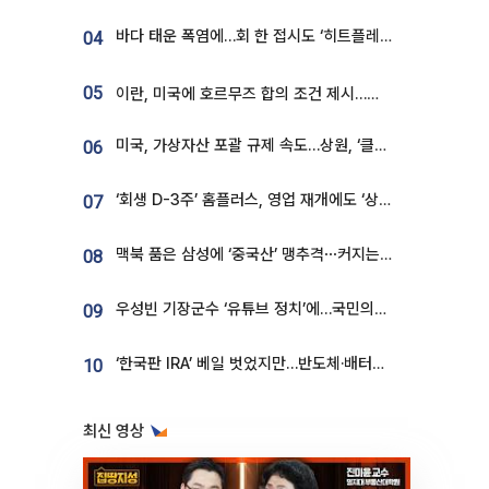
바다 태운 폭염에…회 한 접시도 ‘히트플레이션’
04
05
이란, 미국에 호르무즈 합의 조건 제시…美 “경기 아직 안 끝나” [종합]
미국, 가상자산 포괄 규제 속도…상원, ‘클래리티법’ 9월 절차투표 추진
06
‘회생 D-3주’ 홈플러스, 영업 재개에도 ‘상품 공급망’ 복구가 생존 관건
07
맥북 품은 삼성에 ‘중국산’ 맹추격⋯커지는 노트북 OLED 시장
08
우성빈 기장군수 ‘유튜브 정치’에…국민의힘 군의원들 집단 반발
09
‘한국판 IRA’ 베일 벗었지만…반도체·배터리 업계 “시행령이 관건”
10
최신 영상