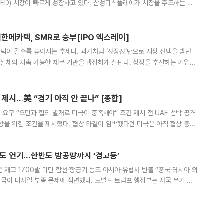
ED) 시장이 빠르게 성장하고 있다. 삼성디스플레이가 시장을 주도하는 가
 확대에 나서면서 노트북 OLED 시장을 둘러싼 경쟁이 치열해지고 있다. 9
한메카텍, SMR로 승부[IPO 엑스레이]
 문턱이 갈수록 높아지는 추세다. 과거처럼 ‘성장성’만으로 시장 선택을 받던
 실체와 지속 가능한 재무 기반을 냉정하게 살핀다. 상장을 추진하는 기업들
를 입증해야 하는 시험대에 섰다. 본지는 상장을 앞둔 기업의 기술 경쟁
제시…美 “경기 아직 안 끝나” [종합]
 요구 “오만과 합의 별개로 미국이 충족해야” 조건 제시 전 UAE 선박 공격
방을 위한 조건을 제시했다. 협상 타결이 임박했다던 미국은 아직 협상 중이
현지시간) 모하마드 바게르 졸가드르 이란 최고국가안보회의 사무총장은 타
품도 연기…한반도 방공망까지 ‘경고등’
은 재고 1700발 미만 함선·항공기 등도 아시아·유럽서 반출 “중국·러시아 의
미국이 미사일 부족 문제에 직면했다. 도널드 트럼프 행정부는 자국 무기 공
 국가들로 향하던 납품마저 연기되고 있는 것으로 전해졌다. 전문가가 중국