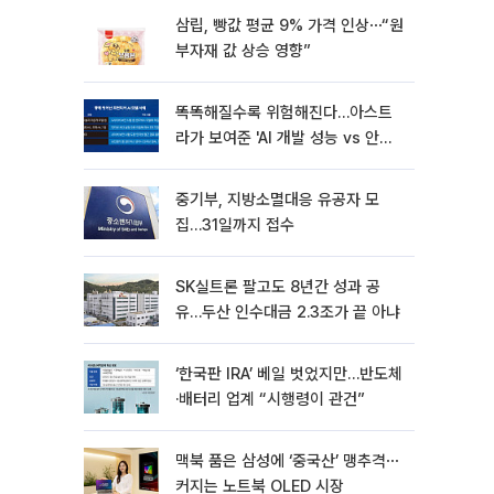
삼립, 빵값 평균 9% 가격 인상⋯“원
부자재 값 상승 영향”
똑똑해질수록 위험해진다…아스트
라가 보여준 'AI 개발 성능 vs 안전
딜레마'
중기부, 지방소멸대응 유공자 모
집…31일까지 접수
SK실트론 팔고도 8년간 성과 공
유…두산 인수대금 2.3조가 끝 아냐
‘한국판 IRA’ 베일 벗었지만…반도체
·배터리 업계 “시행령이 관건”
맥북 품은 삼성에 ‘중국산’ 맹추격⋯
커지는 노트북 OLED 시장