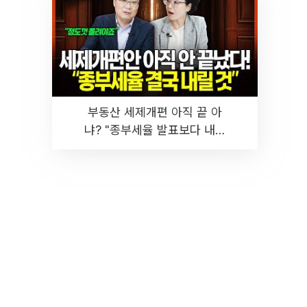
부동산 세제개편 아직 끝 아
냐? "종부세율 발표보다 내릴
것" 장기거주·양도세 전망 I 집
땅지성 I 김인만, 진미윤