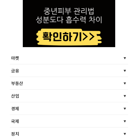
마켓
금융
부동산
산업
경제
국제
정치