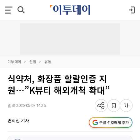
이투데이
산업
유통
식약처, 화장품 할랄인증 지
원⋯”K뷰티 해외개척 확대”
입력 2026-05-07 14:26
연희진 기자
구글 선호매체 추가