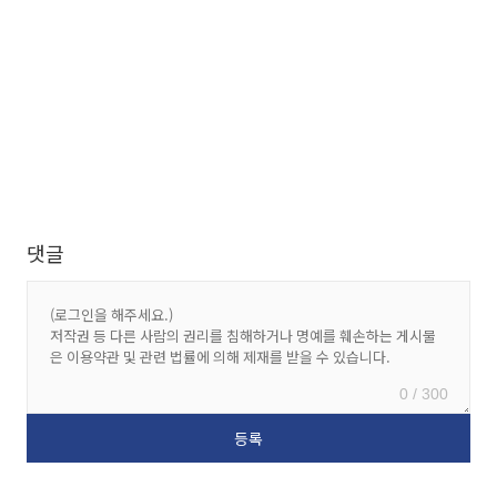
댓글
0 / 300