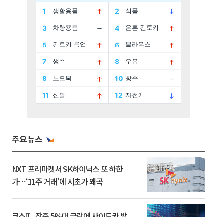
주요뉴스
NXT 프리마켓서 SK하이닉스 또 하한
가⋯‘11주 거래’에 시초가 왜곡
코스피, 장중 5%대 급락에 사이드카 발