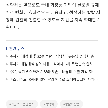
식약처는 앞으로도 국내 화장품 기업이 글로벌 규제
환경 변화에 효과적으로 대응하고, 성장하는 할랄 시
장에 원활히 진출할 수 있도록 지원을 지속 확대할 계
획이다.
관련 뉴스
주사기 ‘매점매석’ 32곳 적발…식약처 “유통망 정상화 총력”
주사기 매점매석 강력 대응…식약처, 2차 특별단속 실시
수은, 중기부·식약처·기보와 맞손…K-뷰티 수출 기업 지원 강화
마스터카드, BVNK 18억 달러 인수로 스테이블코인 사업 본격 확장
#식품의약품안전처
#식약처
#할랄화장품