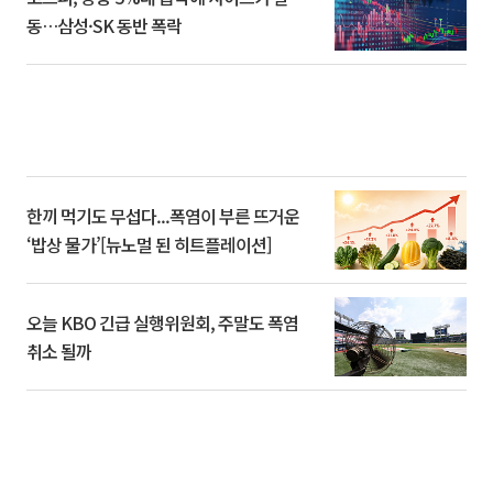
동…삼성·SK 동반 폭락
한끼 먹기도 무섭다...폭염이 부른 뜨거운
‘밥상 물가’[뉴노멀 된 히트플레이션]
오늘 KBO 긴급 실행위원회, 주말도 폭염
취소 될까