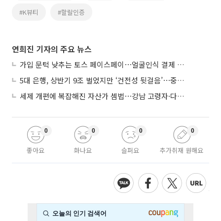
#K뷰티
#할랄인증
연희진 기자의 주요 뉴스
가입 문턱 낮추는 토스 페이스페이⋯얼굴인식 결제 확산 속도낸다
5대 은행, 상반기 9조 벌었지만 ‘건전성 뒷걸음’⋯중기대출 문턱 높아지나
세제 개편에 복잡해진 자산가 셈법⋯강남 고령자·다주택자 ‘자산재편 고심’
0
0
0
0
좋아요
화나요
슬퍼요
추가취재 원해요