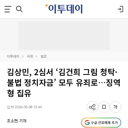
이투데이
사회
법조
김상민, 2심서 ‘김건희 그림 청탁·
불법 정치자금’ 모두 유죄로…징역
형 집유
입력 2026-05-08 15:44
조소현 기자
구글 선호매체 추가