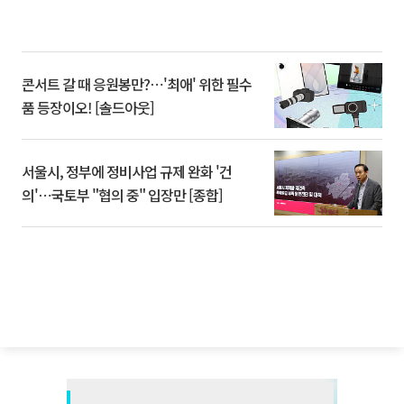
콘서트 갈 때 응원봉만?⋯'최애' 위한 필수
품 등장이오! [솔드아웃]
서울시, 정부에 정비사업 규제 완화 '건
의'⋯국토부 "협의 중" 입장만 [종합]