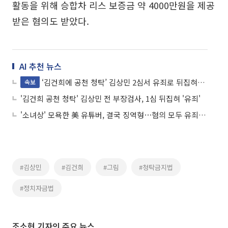
활동을 위해 승합차 리스 보증금 약 4000만원을 제공
받은 혐의도 받았다.
AI 추천 뉴스
‘김건희에 공천 청탁’ 김상민 2심서 유죄로 뒤집혀…징역형 집유
속보
'김건희 공천 청탁' 김상민 전 부장검사, 1심 뒤집혀 '유죄'
'소녀상' 모욕한 美 유튜버, 결국 징역형⋯혐의 모두 유죄 "법정 구속"
#김상민
#김건희
#그림
#청탁금지법
#정치자금법
조소현 기자의 주요 뉴스