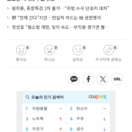
원희룡, 종합특검 2차 출석…“위법 수사 단호히 대처”
野 “헌재 간다”지만…현실적 카드는 檢 권한쟁의
정성호 “형소법 개정, 빛의 속도…부작용 생기면 빨리 고쳐야”
0
0
0
0
좋아요
화나요
슬퍼요
추가취재 원해요