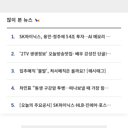
많이 본 뉴스
SK하이닉스, 용인·청주에 54조 투자…AI 메모리 생산기지 키운다
1.
'2TV 생생정보' 오늘방송맛집- 배우 강성진 단골! 쌀국수ㆍ푸팟퐁 커리 맛집 '블○○○'
2.
입추매직 '불발', 처서매직은 올까요? [해시태그]
3.
차인표 "동생 구강암 투병…떠나보낼 때 가장 힘들었다”
4.
[오늘의 주요공시] SK하이닉스·HLB·진에어·포스코홀딩스·네이버·대우건설 등
5.