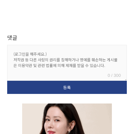
댓글
0 / 300