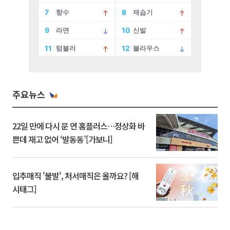
주요뉴스
22일 만에 다시 문 연 홈플러스…정상화 바
쁜데 재고 없어 ‘발동동’[가보니]
입추매직 '불발', 처서매직은 올까요? [해
시태그]