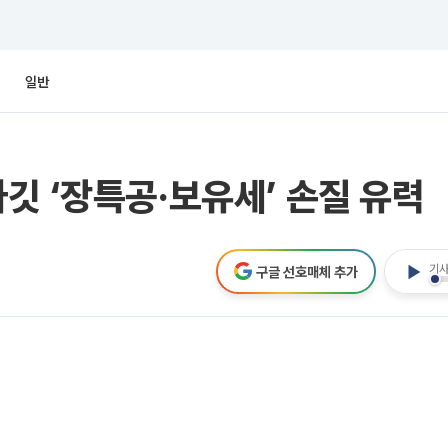
일반
깃 ‘장특공·보유세’ 손질 유력
기사
구글 선호매체 추가