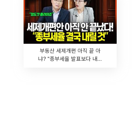
부동산 세제개편 아직 끝 아
냐? "종부세율 발표보다 내릴
것" 장기거주·양도세 전망 I 집
땅지성 I 김인만, 진미윤