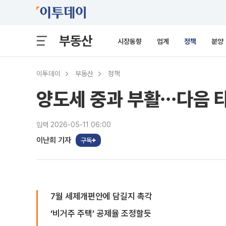
부동산
시장동향
업계
정책
분양
이투데이
부동산
정책
양도세 중과 부활⋯다음 타
입력 2026-05-11 06:00
이난희 기자
구독
7월 세제개편안에 담길지 촉각
‘비거주 주택’ 공제율 조정할듯