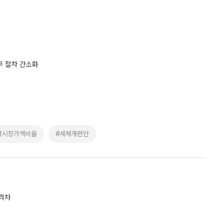
무 절차 간소화
정시장가액비율
#세제개편안
 격차