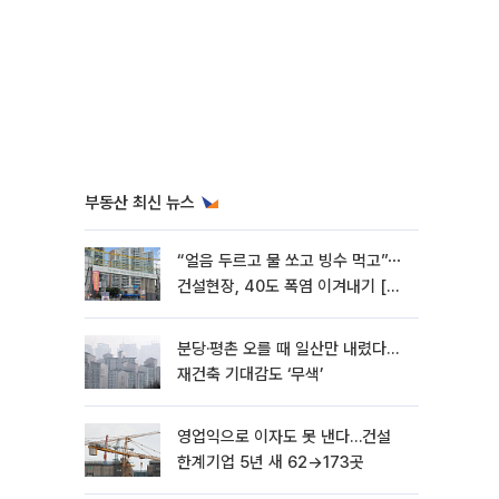
부동산 최신 뉴스
“얼음 두르고 물 쏘고 빙수 먹고”⋯
건설현장, 40도 폭염 이겨내기 [르
포]
분당·평촌 오를 때 일산만 내렸다…
재건축 기대감도 ‘무색’
영업익으로 이자도 못 낸다…건설
한계기업 5년 새 62→173곳