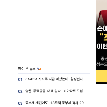
많이 본 뉴스
3445억 자사주 지급 마쳤는데...삼성전자 DX노조, 뒤늦은 '떼쓰기 집회'
01
영끌 '주택공급' 대책 임박⋯비아파트·도심복합까지 총동원
02
종부세 개편에도…1·3주택 종부세 격차 2028년부터 확대
03