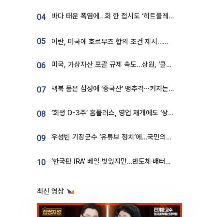
바다 태운 폭염에…회 한 접시도 ‘히트플레이션’
04
05
이란, 미국에 호르무즈 합의 조건 제시…美 “경기 아직 안 끝나” [종합]
미국, 가상자산 포괄 규제 속도…상원, ‘클래리티법’ 9월 절차투표 추진
06
맥북 품은 삼성에 ‘중국산’ 맹추격⋯커지는 노트북 OLED 시장
07
‘회생 D-3주’ 홈플러스, 영업 재개에도 ‘상품 공급망’ 복구가 생존 관건
08
우성빈 기장군수 ‘유튜브 정치’에…국민의힘 군의원들 집단 반발
09
‘한국판 IRA’ 베일 벗었지만…반도체·배터리 업계 “시행령이 관건”
10
최신 영상