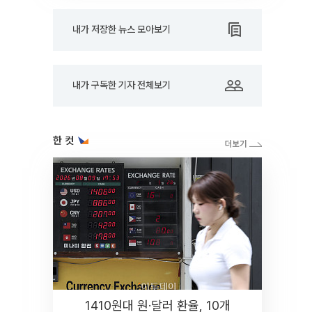
내가 저장한 뉴스 모아보기
내가 구독한 기자 전체보기
한 컷
1410원대 원·달러 환율, 10개