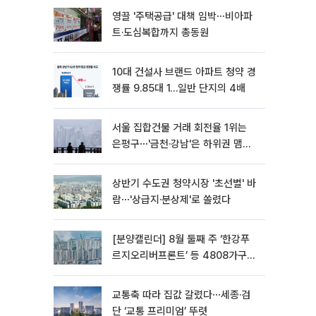
영끌 '주택공급' 대책 임박⋯비아파
트·도심복합까지 총동원
10대 건설사 브랜드 아파트 청약 경
쟁률 9.85대 1…일반 단지의 4배
서울 집합건물 거래 회전율 1위는
은평구⋯'금천·강남'은 하위권 맴돌
아
상반기 수도권 청약시장 '초선별' 바
람⋯'상급지·분상제'로 쏠렸다
[분양캘린더] 8월 둘째 주 ‘한강푸
르지오리버프론트’ 등 4808가구
분양
교통축 따라 집값 갈렸다⋯세종·검
단 ‘교통 프리미엄’ 뚜렷