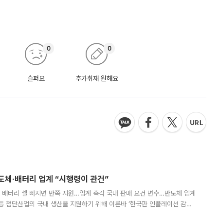
0
0
슬퍼요
추가취재 원해요
반도체·배터리 업계 “시행령이 관건”
 배터리 셀 빠지면 반쪽 지원…업계 촉각 국내 판매 요건 변수…반도체 업계
등 첨단산업의 국내 생산을 지원하기 위해 이른바 ‘한국판 인플레이션 감축
를 신설했지만, 업계에서는 세부 지원 대상에 따라 정책 효과가 크게 달라