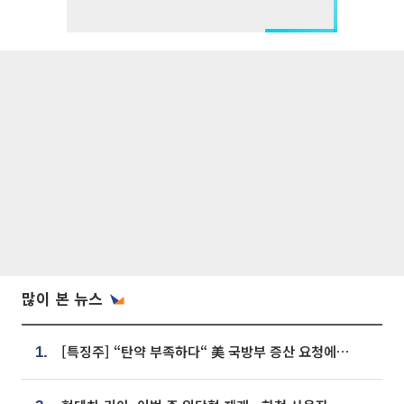
많이 본 뉴스
[특징주] “탄약 부족하다“ 美 국방부 증산 요청에⋯국내 방산주 급등세
1.