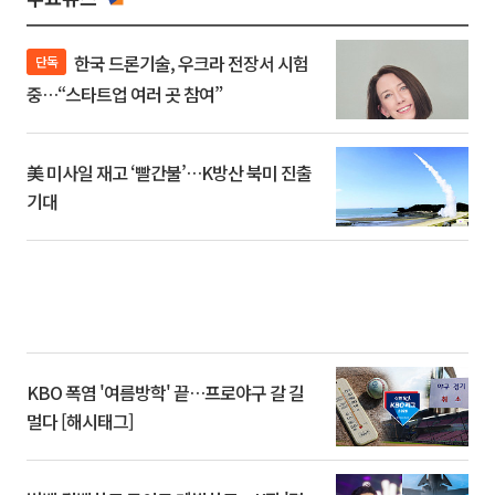
한국 드론기술, 우크라 전장서 시험
단독
중…“스타트업 여러 곳 참여”
美 미사일 재고 ‘빨간불’…K방산 북미 진출
기대
KBO 폭염 '여름방학' 끝…프로야구 갈 길
멀다 [해시태그]