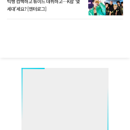
빅뱅 컴백하고 튜이드 데뷔하고⋯K팝 '몇
세대'세요? [엔터로그]