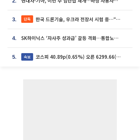
현대차·기아, 이번 주 임단협 재개…하청 사용자성 재심도 ‘변수’
2.
한국 드론기술, 우크라 전장서 시험 중…“스타트업 여러 곳 참여”
단독
3.
SK하이닉스 ‘자사주 성과급’ 갈등 격화…통합노조 출범 움직임
4.
코스피 40.89p(0.65%) 오른 6299.66(마감)
속보
5.