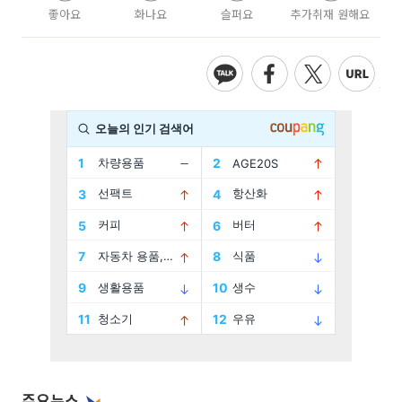
좋아요
화나요
슬퍼요
추가취재 원해요
주요뉴스