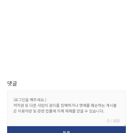
댓글
0 / 300