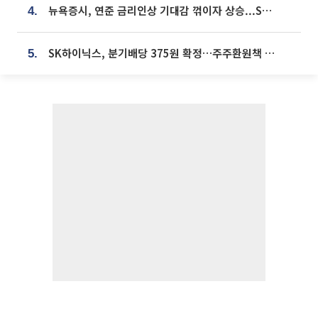
뉴욕증시, 연준 금리인상 기대감 꺾이자 상승...S&P500 사상 최고치 [종합]
4.
SK하이닉스, 분기배당 375원 확정…주주환원책 9월로 앞당겨 발표
5.