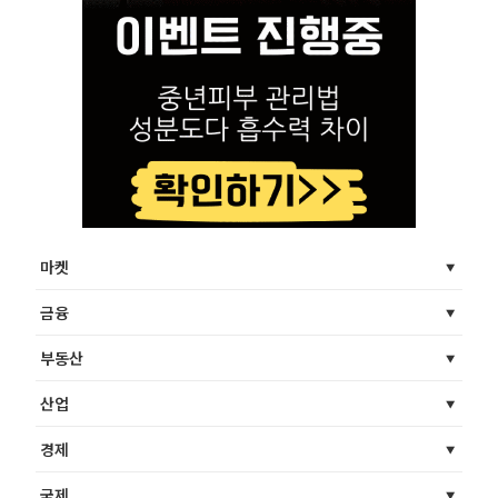
마켓
금융
부동산
산업
경제
국제