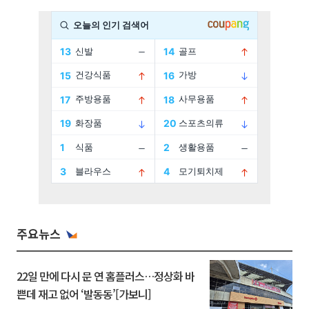
주요뉴스
22일 만에 다시 문 연 홈플러스…정상화 바
쁜데 재고 없어 ‘발동동’[가보니]