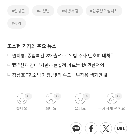
#임성근
#채상병
#해병특검
#업무상과실치사
#징역
조소현 기자의 주요 뉴스
원희룡, 종합특검 2차 출석…“위법 수사 단호히 대처”
野 “헌재 간다”지만…현실적 카드는 檢 권한쟁의
정성호 “형소법 개정, 빛의 속도…부작용 생기면 빨리 고쳐야”
0
0
0
0
좋아요
화나요
슬퍼요
추가취재 원해요