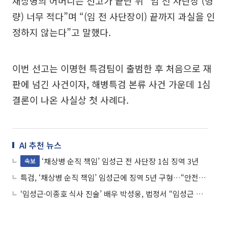
채상병의 어머니는 선고가 끝난 뒤 “임 전 사단장 (형
량) 너무 적다”며 “(임 전 사단장이) 끝까지 과실을 인
정하지 않는다”고 말했다.
이번 선고는 이명현 특검팀이 출범한 후 처음으로 재
판에 넘긴 사건이자, 해병특검 본류 사건 가운데 1심
결론이 나온 사실상 첫 사례다.
AI 추천 뉴스
‘채상병 순직 책임’ 임성근 전 사단장 1심 징역 3년
속보
특검, ‘채상병 순직 책임’ 임성근에 징역 5년 구형…“안전조치 전혀 안 해”
‘임성근·이종호 식사 진술’ 배우 박성웅, 법정서 “임성근 알지 못해”