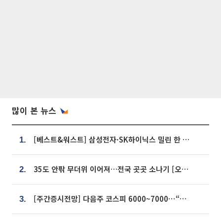
많이 본 뉴스
[베스트&워스트] 삼성전자·SK하이닉스 밀린 한 주…상상인증권은 85% 급등
1.
35도 안팎 무더위 이어져…전국 곳곳 소나기 [오늘 날씨]
2.
[주간증시전망] 다음주 코스피 6000~7000⋯“外人 수급은 정책이 변수”
3.