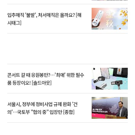
입추매직 '불발', 처서매직은 올까요? [해
시태그]
콘서트 갈 때 응원봉만?⋯'최애' 위한 필수
품 등장이오! [솔드아웃]
서울시, 정부에 정비사업 규제 완화 '건
의'⋯국토부 "협의 중" 입장만 [종합]