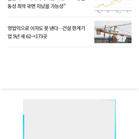
동성 최악 국면 지났을 가능성”
영업익으로 이자도 못 낸다…건설 한계기
업 5년 새 62→173곳