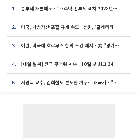
종부세 개편에도…1·3주택 종부세 격차 2028년부터 확대
1.
미국, 가상자산 포괄 규제 속도…상원, ‘클래리티법’ 9월 절차투표 추진
2.
이란, 미국에 호르무즈 합의 조건 제시…美 “경기 아직 안 끝나” [종합]
3.
[내일 날씨] 전국 무더위 계속…10일 낮 최고 34도 육박
4.
서경덕 교수, 김희철도 분노한 거꾸로 태극기⋯"엉터리는 아냐, 아쉬울 뿐"
5.