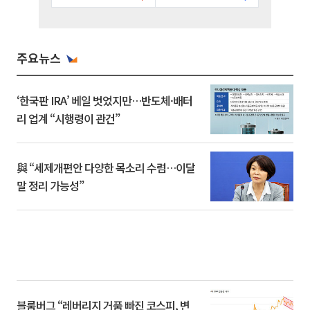
주요뉴스
‘한국판 IRA’ 베일 벗었지만…반도체·배터
리 업계 “시행령이 관건”
與 “세제개편안 다양한 목소리 수렴…이달
말 정리 가능성”
블룸버그 “레버리지 거품 빠진 코스피, 변