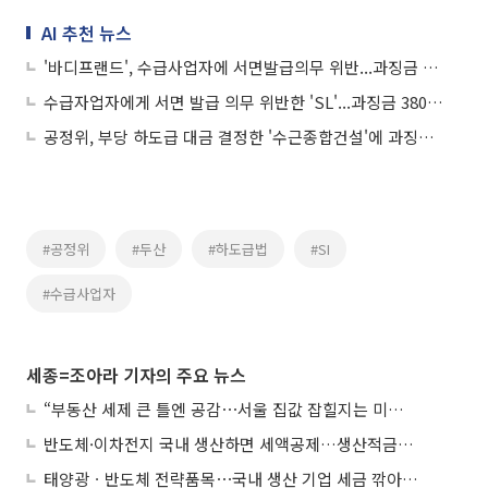
AI 추천 뉴스
'바디프랜드', 수급사업자에 서면발급의무 위반...과징금 4000만원
수급자업자에게 서면 발급 의무 위반한 'SL'...과징금 3800만원
공정위, 부당 하도급 대금 결정한 '수근종합건설'에 과징금 4200만원
#공정위
#두산
#하도급법
#SI
#수급사업자
세종=조아라 기자의 주요 뉴스
“부동산 세제 큰 틀엔 공감⋯서울 집값 잡힐지는 미지수”
반도체·이차전지 국내 생산하면 세액공제…생산적금융 ISA 신설
태양광ㆍ반도체 전략품목⋯국내 생산 기업 세금 깎아준다