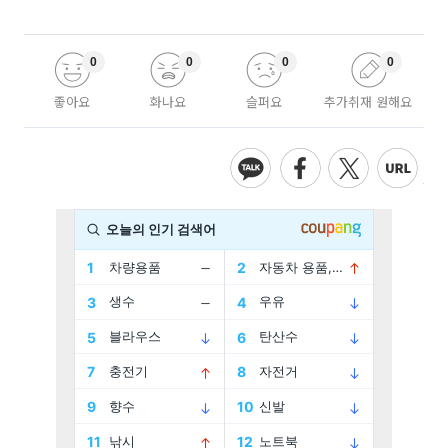
0
0
0
0
좋아요
화나요
슬퍼요
추가취재 원해요