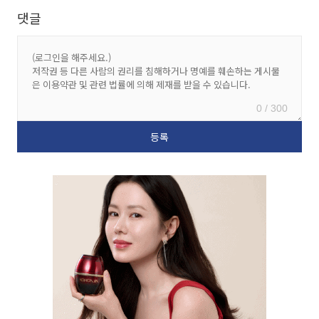
댓글
0 / 300