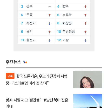
주요뉴스
한국 드론기술, 우크라 전장서 시험
단독
중…“스타트업 여러 곳 참여”
美 미사일 재고 ‘빨간불’…K방산 북미 진출
기대