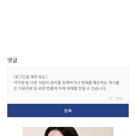
댓글
0 / 300