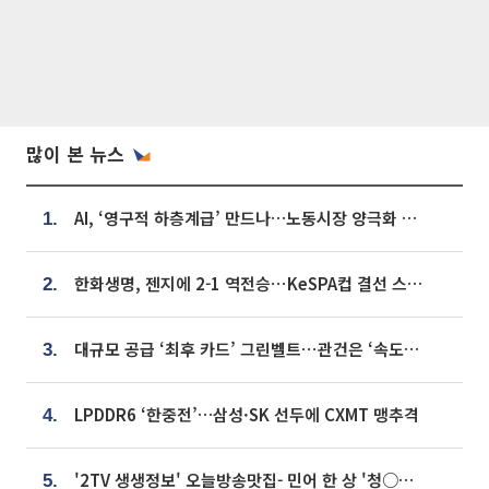
많이 본 뉴스
AI, ‘영구적 하층계급’ 만드나…노동시장 양극화 경고
1.
한화생명, 젠지에 2-1 역전승⋯KeSPA컵 결선 스테이지 2 직행
2.
대규모 공급 ‘최후 카드’ 그린벨트⋯관건은 ‘속도’ [주택공급 승부수의 조건]
3.
LPDDR6 ‘한중전’…삼성·SK 선두에 CXMT 맹추격
4.
'2TV 생생정보' 오늘방송맛집- 민어 한 상 '청○○○' vs 전복 한 상 '명○'
5.