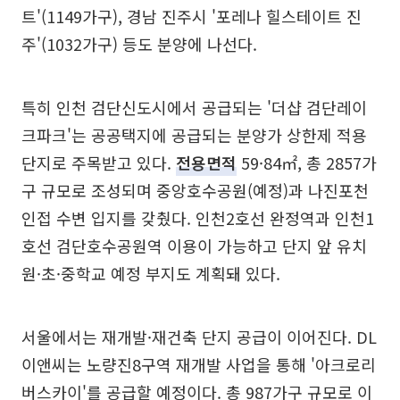
트'(1149가구), 경남 진주시 '포레나 힐스테이트 진
주'(1032가구) 등도 분양에 나선다.
특히 인천 검단신도시에서 공급되는 '더샵 검단레이
크파크'는 공공택지에 공급되는 분양가 상한제 적용
단지로 주목받고 있다.
전용면적
59·84㎡, 총 2857가
구 규모로 조성되며 중앙호수공원(예정)과 나진포천
인접 수변 입지를 갖췄다. 인천2호선 완정역과 인천1
호선 검단호수공원역 이용이 가능하고 단지 앞 유치
원·초·중학교 예정 부지도 계획돼 있다.
서울에서는 재개발·재건축 단지 공급이 이어진다. DL
이앤씨는 노량진8구역 재개발 사업을 통해 '아크로리
버스카이'를 공급할 예정이다. 총 987가구 규모로 이