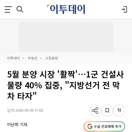
이투데이
부동산
시장동향
5월 분양 시장 '활짝'⋯1군 건설사
물량 40% 집중, "지방선거 전 막
차 타자"
입력 2026-05-09 11:00
이난희 기자
구글 선호매체 추가