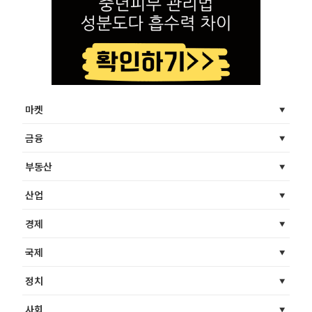
마켓
금융
부동산
산업
경제
국제
정치
사회