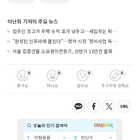
이난희 기자의 주요 뉴스
집주인 초고가 주택 수억 호가 낮추고⋯세입자는 퇴거 위기
"완성된 인프라에 몰린다"⋯청약 시장 '정비사업 독주' 42배 격차
서울 집합건물 소유권이전등기, 상반기 13만건 돌파
0
0
0
0
좋아요
화나요
슬퍼요
추가취재 원해요