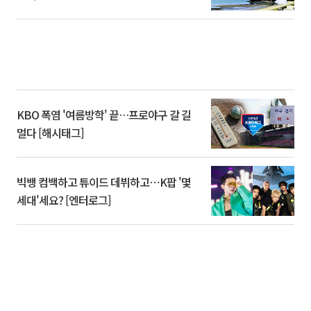
KBO 폭염 '여름방학' 끝…프로야구 갈 길
멀다 [해시태그]
빅뱅 컴백하고 튜이드 데뷔하고⋯K팝 '몇
세대'세요? [엔터로그]