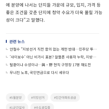
에 분양에 나서는 단지들 가운데 규모, 입지, 가격 등
좋은 조건을 갖춘 단지에 청약 수요가 더욱 몰릴 가능
성이 크다"고 말했다.
관련 뉴스
안철수 "지방선거 직전 합의 없는 개헌 반대…민주당 투표율용"
'샤이보수' 아닌 비가시 표본? 알뜰폰 사용자 누락, 지방선거 여론조사 구조적 문제
탈환이냐 수성이냐…與‧野 현직 구청장 17명 재도전
무너진 노후, 국민연금으로 다시 세우다
#5월분양
#지방선거
#민간아파트공급
#1군건설사
#수도권집중