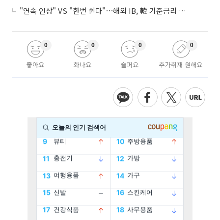
"연속 인상" VS "한번 쉰다"⋯해외 IB, 韓 기준금리 두고 '견해 차' 팽팽
0
0
0
0
좋아요
화나요
슬퍼요
추가취재 원해요