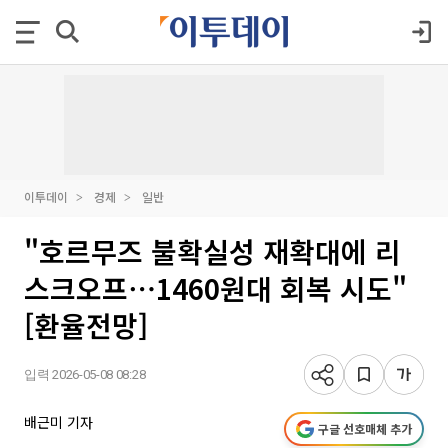
이투데이
경제
일반
"호르무즈 불확실성 재확대에 리
스크오프⋯1460원대 회복 시도"
[환율전망]
입력 2026-05-08 08:28
배근미 기자
구글 선호매체 추가