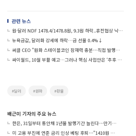
관련 뉴스
원·달러 NDF 1478.4/1478.8원, 9.3원 하락..휴전협상 낙관론
뉴욕금값, 달러화 강세에 하락…금 선물 0.4%↓
써클 CEO "원화 스테이블코인 잠재력 충분⋯직접 발행은 안할 것"
싸이월드, 10월 부활 예고…그러나 핵심 사업안은 ‘추후 공개’
#달러
#원화
#환율
배근미 기자의 주요 뉴스
한은, 31일부터 통안채 1년물 발행기간 늘린다⋯만기별 지표종목도 도입
미 고용 부진에 연준 금리 인상 베팅 후퇴⋯"1410원 밑돌 듯"