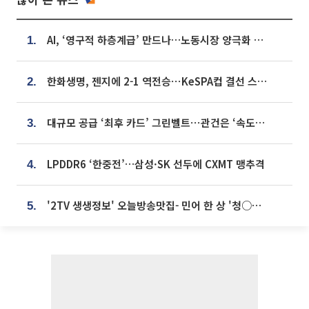
AI, ‘영구적 하층계급’ 만드나…노동시장 양극화 경고
1.
한화생명, 젠지에 2-1 역전승⋯KeSPA컵 결선 스테이지 2 직행
2.
대규모 공급 ‘최후 카드’ 그린벨트⋯관건은 ‘속도’ [주택공급 승부수의 조건]
3.
LPDDR6 ‘한중전’…삼성·SK 선두에 CXMT 맹추격
4.
'2TV 생생정보' 오늘방송맛집- 민어 한 상 '청○○○' vs 전복 한 상 '명○'
5.