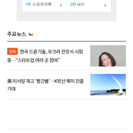
주요뉴스
한국 드론기술, 우크라 전장서 시험
단독
중…“스타트업 여러 곳 참여”
美 미사일 재고 ‘빨간불’…K방산 북미 진출
기대