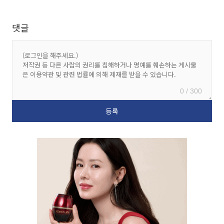
댓글
0 / 300