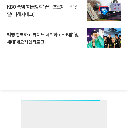
KBO 폭염 '여름방학' 끝…프로야구 갈 길
멀다 [해시태그]
빅뱅 컴백하고 튜이드 데뷔하고⋯K팝 '몇
세대'세요? [엔터로그]