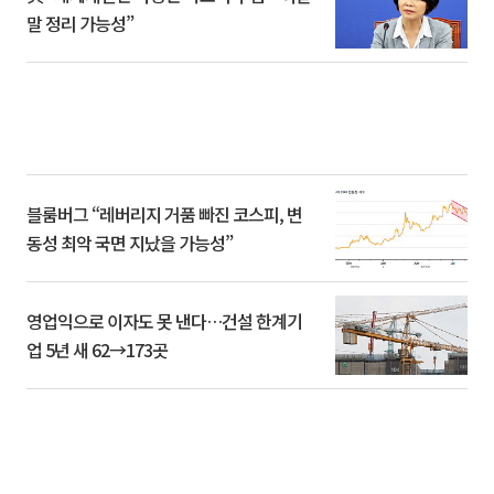
말 정리 가능성”
블룸버그 “레버리지 거품 빠진 코스피, 변
동성 최악 국면 지났을 가능성”
영업익으로 이자도 못 낸다…건설 한계기
업 5년 새 62→173곳