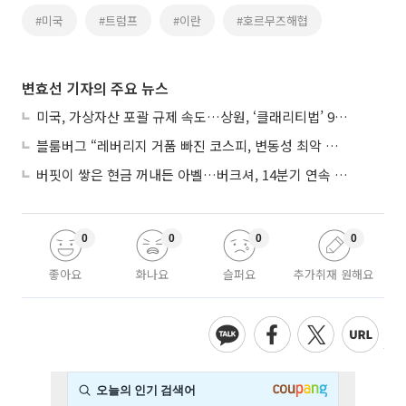
#미국
#트럼프
#이란
#호르무즈해협
변효선 기자의 주요 뉴스
미국, 가상자산 포괄 규제 속도…상원, ‘클래리티법’ 9월 절차투표 추진
블룸버그 “레버리지 거품 빠진 코스피, 변동성 최악 국면 지났을 가능성”
버핏이 쌓은 현금 꺼내든 아벨…버크셔, 14분기 연속 주식 순매도 종료
0
0
0
0
좋아요
화나요
슬퍼요
추가취재 원해요