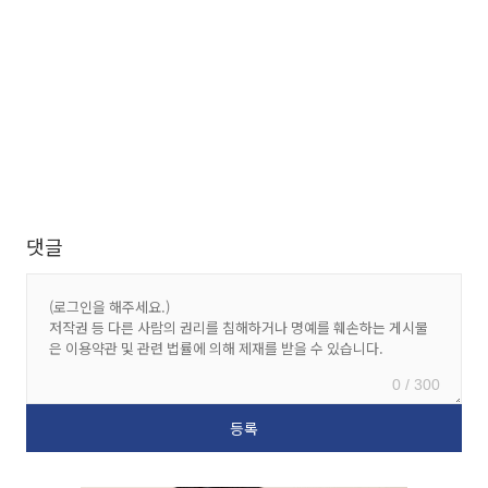
댓글
0 / 300