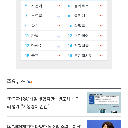
주요뉴스
‘한국판 IRA’ 베일 벗었지만…반도체·배터
리 업계 “시행령이 관건”
與 “세제개편안 다양한 목소리 수렴…이달