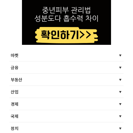
마켓
금융
부동산
산업
경제
국제
정치