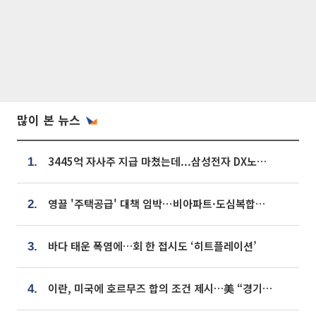
많이 본 뉴스
3445억 자사주 지급 마쳤는데...삼성전자 DX노조, 뒤늦은 '떼쓰기 집회'
1.
영끌 '주택공급' 대책 임박⋯비아파트·도심복합까지 총동원
2.
바다 태운 폭염에…회 한 접시도 ‘히트플레이션’
3.
이란, 미국에 호르무즈 합의 조건 제시…美 “경기 아직 안 끝나” [종합]
4.