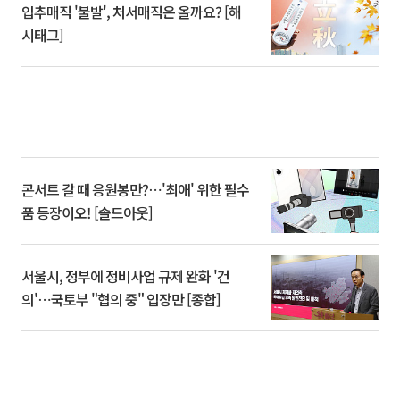
입추매직 '불발', 처서매직은 올까요? [해
시태그]
콘서트 갈 때 응원봉만?⋯'최애' 위한 필수
품 등장이오! [솔드아웃]
서울시, 정부에 정비사업 규제 완화 '건
의'⋯국토부 "협의 중" 입장만 [종합]