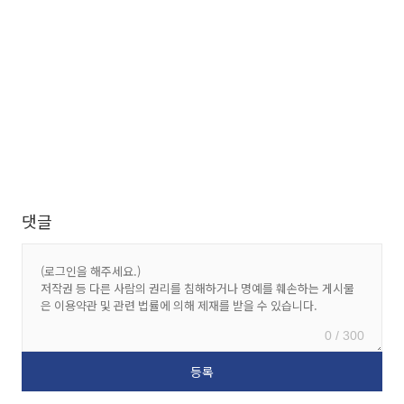
댓글
0 / 300