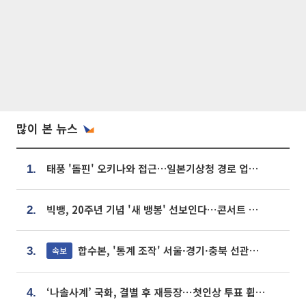
많이 본 뉴스
태풍 '돌핀' 오키나와 접근…일본기상청 경로 업데이트
1.
빅뱅, 20주년 기념 '새 뱅봉' 선보인다⋯콘서트 앞두고 팝업 개최
2.
합수본, '통계 조작' 서울·경기·충북 선관위 등 추가 압수수색
속보
3.
‘나솔사계’ 국화, 결별 후 재등장⋯첫인상 투표 휩쓸고 ‘인기녀’ 등극
4.