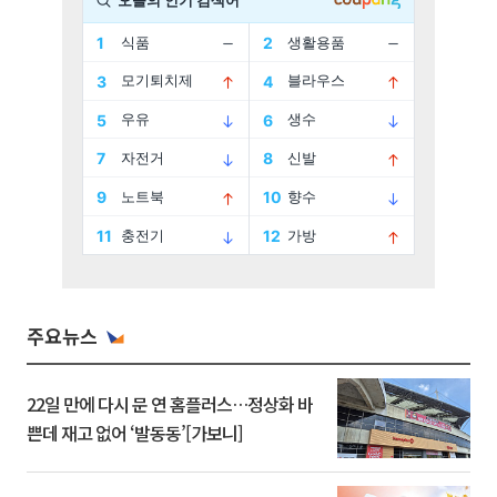
주요뉴스
22일 만에 다시 문 연 홈플러스…정상화 바
쁜데 재고 없어 ‘발동동’[가보니]