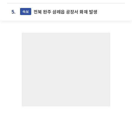
전북 완주 삼례읍 공장서 화재 발생
속보
5.