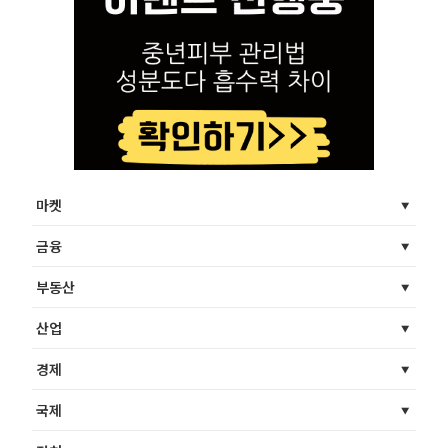
마켓
금융
부동산
산업
경제
국제