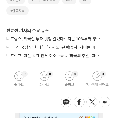
#인공지능
변효선 기자의 주요 뉴스
프랑스, 외국인 투자 빗장 걸었다⋯지분 10%부터 정부가 승인
"다신 국장 안 한다"⋯'카지노' 된 韓증시, 개미들 떠난다
트럼프, 이란 공격 전격 취소…중동 ‘파국의 주말’ 피했다
0
0
0
0
좋아요
화나요
슬퍼요
추가취재 원해요