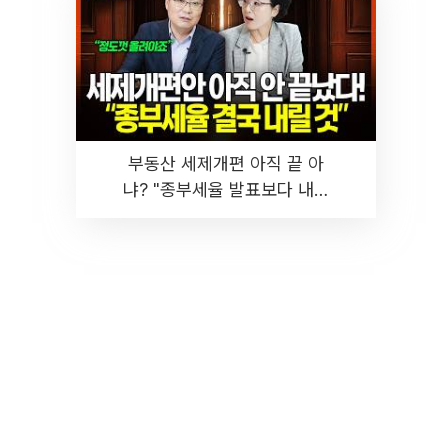
부동산 세제개편 아직 끝 아
냐? "종부세율 발표보다 내릴
것" 장기거주·양도세 전망 I 집
땅지성 I 김인만, 진미윤