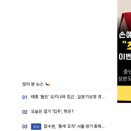
많이 본 뉴스
태풍 '돌핀' 오키나와 접근…일본기상청 경로 업데이트
01
오늘은 절기 '입추', 뜻은?
02
합수본, '통계 조작' 서울·경기·충북 선관위 등 추가 압수수색
03
속보