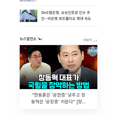
Sh수협은행, 상상인증권 인수 추
진⋯비은행 포트폴리오 확대 속도
뉴스발전소
“한동훈은 ‘공한증’ 낮추고 장
동혁은 ‘공장증’ 키운다” [정치
대학]