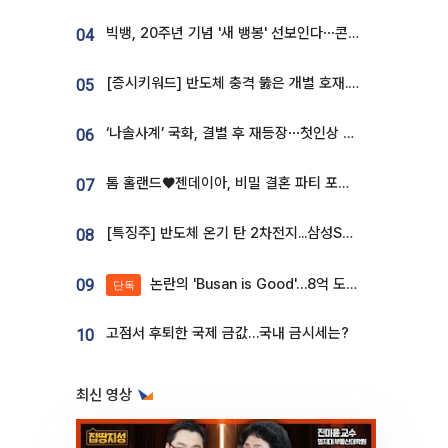
빅뱅, 20주년 기념 '새 뱅봉' 선보인다⋯콘서트 앞두고 팝업 개최
04
[증시키워드] 반도체 충격 뚫은 개별 호재...포스코퓨처엠·에코프로·한화솔루션 '눈길'
05
‘나솔사계’ 국화, 결별 후 재등장⋯첫인상 투표 휩쓸고 ‘인기녀’ 등극
06
톰 홀랜드♥젠데이아, 비밀 결혼 파티 포착⋯호텔 대관비만 9억
07
[특징주] 반도체 온기 탄 2차전지...삼성SDI, 장 초반 7% 넘게 껑충
08
논란의 'Busan is Good'…8억 도시브랜드, 용산 대통령실 CI 업체가 수행
09
단독
고점서 후퇴한 국제 금값…국내 금시세는?
10
최신 영상