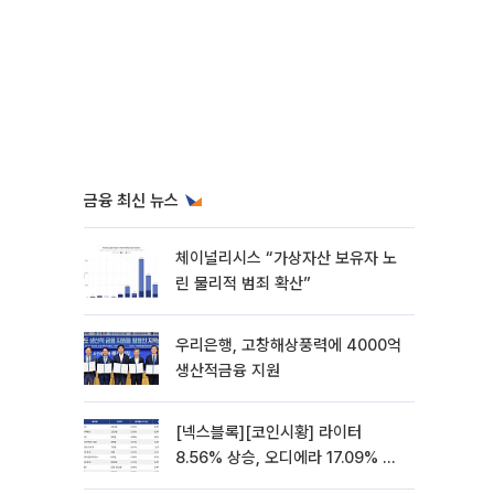
금융 최신 뉴스
체이널리시스 “가상자산 보유자 노
린 물리적 범죄 확산”
우리은행, 고창해상풍력에 4000억
생산적금융 지원
[넥스블록][코인시황] 라이터
8.56% 상승, 오디에라 17.09% 하
락