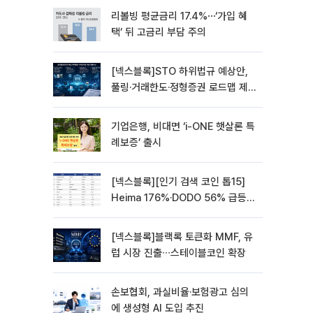
리볼빙 평균금리 17.4%⋯‘가입 혜
택’ 뒤 고금리 부담 주의
[넥스블록]STO 하위법규 예상안,
풀링·거래한도·정형증권 로드맵 제
시
기업은행, 비대면 ‘i-ONE 햇살론 특
례보증’ 출시
[넥스블록][인기 검색 코인 톱15]
Heima 176%·DODO 56% 급등…
대형주 속 고변동 알트 부각
[넥스블록]블랙록 토큰화 MMF, 유
럽 시장 진출∙∙∙스테이블코인 확장
손보협회, 과실비율·보험광고 심의
에 생성형 AI 도입 추진