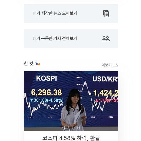
내가 저장한 뉴스 모아보기
내가 구독한 기자 전체보기
한 컷
코스피 4.58% 하락, 환율