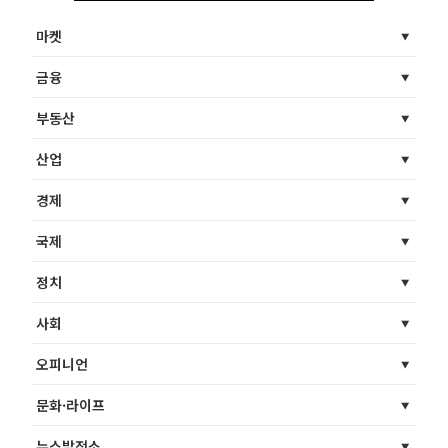
마켓
금융
부동산
산업
경제
국제
정치
사회
오피니언
문화·라이프
뉴스발전소