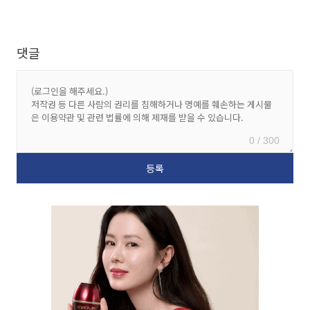
댓글
0 / 300