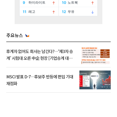
주요뉴스
후계자 없어도 회사는 남긴다?…‘제3자 승
계’ 시험대 오른 中企 현장 [기업승계 대전
환]
MSCI 발표 D-7…후보주 반등에 편입 기대
재점화