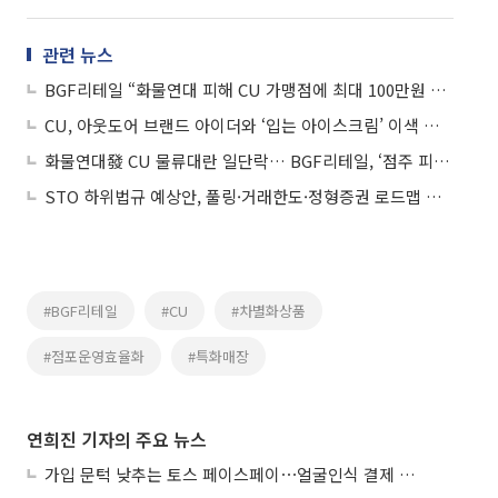
관련 뉴스
BGF리테일 “화물연대 피해 CU 가맹점에 최대 100만원 지원”
CU, 아웃도어 브랜드 아이더와 ‘입는 아이스크림’ 이색 협업
화물연대發 CU 물류대란 일단락… BGF리테일, ‘점주 피해 보상·정상화’ 숙제로
STO 하위법규 예상안, 풀링·거래한도·정형증권 로드맵 제시
#BGF리테일
#CU
#차별화상품
#점포운영효율화
#특화매장
연희진 기자의 주요 뉴스
가입 문턱 낮추는 토스 페이스페이⋯얼굴인식 결제 확산 속도낸다