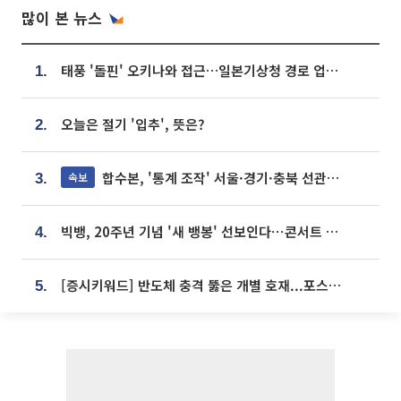
많이 본 뉴스
태풍 '돌핀' 오키나와 접근…일본기상청 경로 업데이트
1.
오늘은 절기 '입추', 뜻은?
2.
합수본, '통계 조작' 서울·경기·충북 선관위 등 추가 압수수색
속보
3.
빅뱅, 20주년 기념 '새 뱅봉' 선보인다⋯콘서트 앞두고 팝업 개최
4.
[증시키워드] 반도체 충격 뚫은 개별 호재...포스코퓨처엠·에코프로·한화솔루션 '눈길'
5.