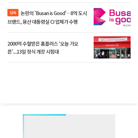
논란의 'Busan is Good'…8억 도시
단독
브랜드, 용산 대통령실 CI 업체가 수행
2000억 수혈받은 홈플러스 ‘오늘 가오
픈’...13일 정식 개장 시험대