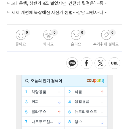
5대 은행, 상반기 9조 벌었지만 ‘건전성 뒷걸음’⋯중기대출 문턱 높아지나
세제 개편에 복잡해진 자산가 셈법⋯강남 고령자·다주택자 ‘자산재편 고심’
0
0
0
0
좋아요
화나요
슬퍼요
추가취재 원해요