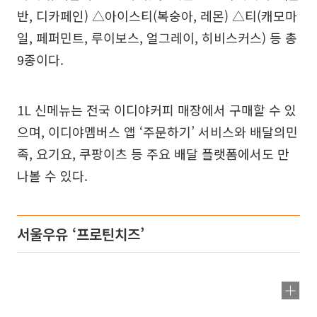
반, 디카페인) △아이스티(복숭아, 레몬) △티(캐모마
일, 페퍼민트, 루이보스, 얼그레이, 히비스커스) 등 총
9종이다.
1L 신메뉴는 전국 이디야커피 매장에서 구매할 수 있
으며, 이디야멤버스 앱 ‘주문하기’ 서비스와 배달의민
족, 요기요, 쿠팡이츠 등 주요 배달 플랫폼에서도 만
나볼 수 있다.
서울우유 ‘프로틴치즈’