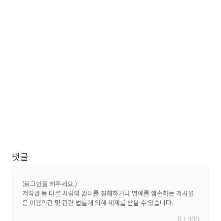
댓글
0 / 300