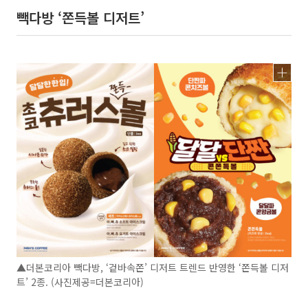
빽다방 ‘쫀득볼 디저트’
▲더본코리아 빽다방, ‘겉바속쫀’ 디저트 트렌드 반영한 ‘쫀득볼 디저
트’ 2종. (사진제공=더본코리아)