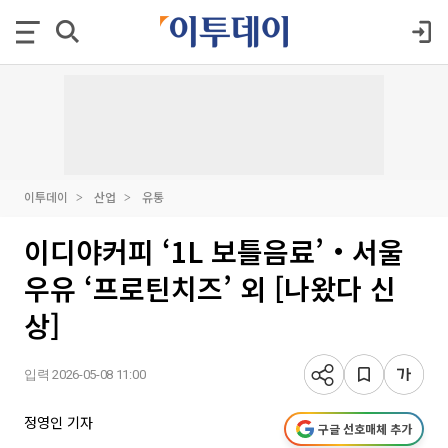
이투데이
산업
유통
이디야커피 ‘1L 보틀음료’‧서울
우유 ‘프로틴치즈’ 외 [나왔다 신
상]
입력 2026-05-08 11:00
정영인 기자
구글 선호매체 추가