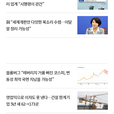
리 업계 “시행령이 관건”
與 “세제개편안 다양한 목소리 수렴…이달
말 정리 가능성”
블룸버그 “레버리지 거품 빠진 코스피, 변
동성 최악 국면 지났을 가능성”
영업익으로 이자도 못 낸다…건설 한계기
업 5년 새 62→173곳