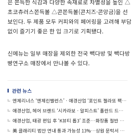
은 쫀득한 식감과 다양한 속재료로 차별성을 높인 △
초코츄러스쫀득볼 △콘쫀득볼(콘치즈·콘앙금)을 선
보인다. 두 제품 모두 커피와의 페어링을 고려해 부담
없이 즐기기 좋은 한 입 크기로 기획됐다.
신메뉴는 일부 매장을 제외한 전국 빽다방 및 빽다방
빵연구소 매장에서 만나볼 수 있다.
관련 뉴스
엔제리너스 ‘엔제린밸런스’ㆍ애경산업 ‘포인트 젤라또 팩 클렌저’ 외
애경산업, 헤어 브랜드 ‘시카라보ㆍ알피스트’ 폴란드 드럭스토어 입점
애경산업, 태광 편입 후 ‘K뷰티 톱3’ 조준…화장품 절반 매출에 사활
美 클래리티 법안 연내 통과 가능성 13%…상원 문턱서 제동