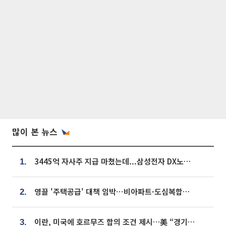
많이 본 뉴스
3445억 자사주 지급 마쳤는데...삼성전자 DX노조, 뒤늦은 '떼쓰기 집회'
1.
영끌 '주택공급' 대책 임박⋯비아파트·도심복합까지 총동원
2.
이란, 미국에 호르무즈 합의 조건 제시…美 “경기 아직 안 끝나” [종합]
3.