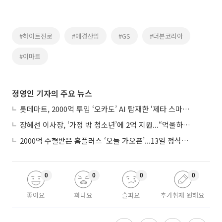
#하이트진로
#애경산업
#GS
#더본코리아
#이마트
정영인 기자의 주요 뉴스
롯데마트, 2000억 투입 ‘오카도’ AI 탑재한 ‘제타 스마트센터’...온라인 장보기 판 바꾼다
장혜선 이사장, ‘가정 밖 청소년’에 2억 지원...“억울하고 아파도 단단해지길”
2000억 수혈받은 홈플러스 ‘오늘 가오픈’...13일 정식 개장 시험대
0
0
0
0
좋아요
화나요
슬퍼요
추가취재 원해요