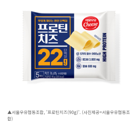
▲서울우유협동조합, '프로틴치즈(90g)'. (사진제공=서울우유협동조
합)