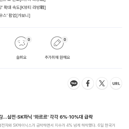
’ 확대 속도[K뷰티 라방戰]
우스’ 팝업[가보니]
0
0
슬퍼요
추가취재 원해요
감…삼전·SK하닉 '와르르' 각각 6%·10%대 급락
삼성전자와 SK하이닉스가 급락하면서 지수가 4% 넘게 하락했다. 6일 한국거