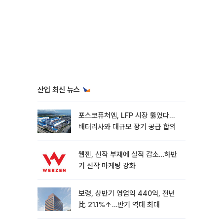
산업 최신 뉴스
포스코퓨처엠, LFP 시장 뚫었다…
배터리사와 대규모 장기 공급 합의
웹젠, 신작 부재에 실적 감소…하반
기 신작 마케팅 강화
보령, 상반기 영업익 440억, 전년
比 21.1%↑…반기 역대 최대