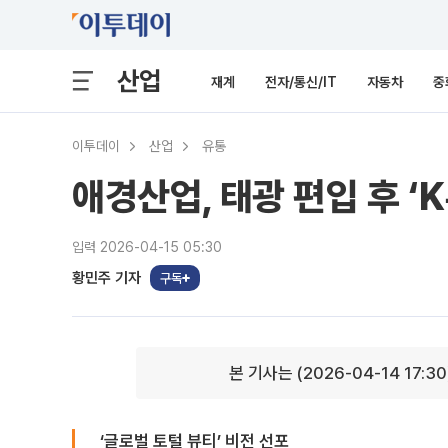
산업
재계
전자/통신/IT
자동차
중
이투데이
산업
유통
애경산업, 태광 편입 후 ‘
입력 2026-04-15 05:30
황민주 기자
구독
본 기사는 (2026-04-14 17:3
‘글로벌 토털 뷰티’ 비전 선포