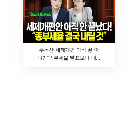
부동산 세제개편 아직 끝 아
냐? "종부세율 발표보다 내릴
것" 장기거주·양도세 전망 I 집
땅지성 I 김인만, 진미윤