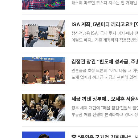
래소에 따르면 코스피 지수는 전 거래일 대
1.81% 내린 6478.75에 출발한 코
다. 이날 오전
ISA 계좌, 5년마다 깨라고요? 
생산적금융 ISA, 국내 투자 이자·배당
이월도 폐지…기존 계좌까지 적용청년형 
는 5년마다 계좌를 해지하라는 건가요?”
편을
김정관 장관 “반도체 성과급, 
관훈클럽 초청 토론회 “이익 나눌 때 아
도체 업계의 성과급 지급과 관련해 일정
최근 상법·자본시장법 개정으로 기업 지
세금 꺼낸 정부에…오세훈 서울시장
정부 세제 개편에 “매물 잠김·전월세 불
부동산 해법 전쟁이 본격화하고 있다. 
드를 꺼내자 서울시는 전·월세 부담만 
李 "폭염은 국가적 기후재난"…냉