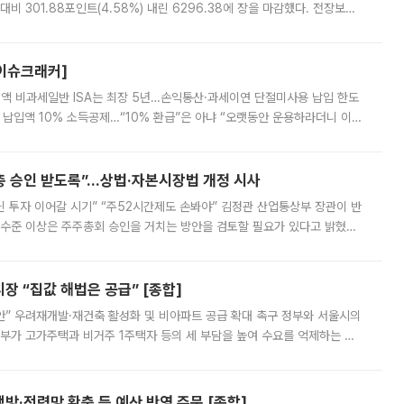
비 301.88포인트(4.58%) 내린 6296.38에 장을 마감했다. 전장보다
스피는 장중 한때 6550.94까지 오르기도 했으나 6238.32까지 밀리기도 했
[이슈크래커]
 전액 비과세일반 ISA는 최장 5년…손익통산·과세이연 단절미사용 납입 한도
납입액 10% 소득공제…“10% 환급”은 아냐 “오랫동안 운용하라더니 이제
 ‘만능 절세 통장’으로 불리는 개인종합자산관리계좌(ISA)가 두 갈래로 개
주총 승인 받도록”…상법·자본시장법 개정 시사
닌 투자 이어갈 시기” “주52시간제도 손봐야” 김정관 산업통상부 장관이 반
 수준 이상은 주주총회 승인을 거치는 방안을 검토할 필요가 있다고 밝혔다.
배구조와 주주권 강화 논의가 이어지는 가운데, 핵심 연구인력에 대한
 “집값 해법은 공급” [종합]
안” 우려재개발·재건축 활성화 및 비아파트 공급 확대 촉구 정부와 서울시의
정부가 고가주택과 비거주 1주택자 등의 세 부담을 높여 수요를 억제하는 카
키울 것이라며 세금이 아닌 공급이 근본적인 처방이라고 전면 반박했다.
방·전력망 확충 등 예산 반영 주문 [종합]