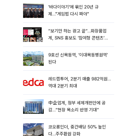
'바다이야기'에 묶인 20년 규
제…"게임법 다시 짜야"
“보기만 하는 광고 끝“…화장품업
계, SNS 홍보도 ‘참여형 콘텐츠’로
변모[K뷰티 라방戰]
9호선 신목동역, ‘이대목동병원역’
된다
레드캡투어, 2분기 매출 982억원…
역대 2분기 최대
中企업계, 정부 세제개편안에 공
감…“현장 목소리 반영 기대”
코오롱인더, 중간배당 50% 높인
다…주주환원 강화