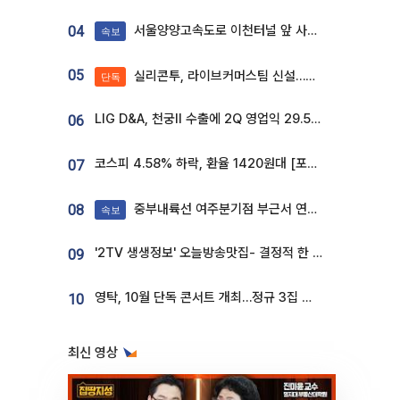
서울양양고속도로 이천터널 앞 사고 발생
04
속보
05
실리콘투, 라이브커머스팀 신설…K뷰티 ‘글로벌 판매망’ 확대[K뷰티 라방戰]
단독
LIG D&A, 천궁Ⅱ 수출에 2Q 영업익 29.5%↑…수주잔고 24.6조 [종합]
06
코스피 4.58% 하락, 환율 1420원대 [포토]
07
중부내륙선 여주분기점 부근서 연이은 추돌사고 발생
08
속보
'2TV 생생정보' 오늘방송맛집- 결정적 한 수, 3종 메밀면! 메밀 소바 맛집 '의○○○○'
09
영탁, 10월 단독 콘서트 개최…정규 3집 신곡 첫선
10
최신 영상