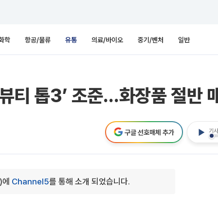
화학
항공/물류
유통
의료/바이오
중기/벤처
일반
K뷰티 톱3’ 조준…화장품 절반 
기사
구글 선호매체 추가
0)에
Channel5
를 통해 소개 되었습니다.