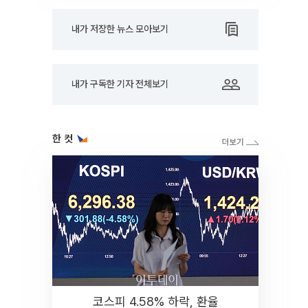
내가 저장한 뉴스 모아보기
내가 구독한 기자 전체보기
한 컷
코스피 4.58% 하락, 환율