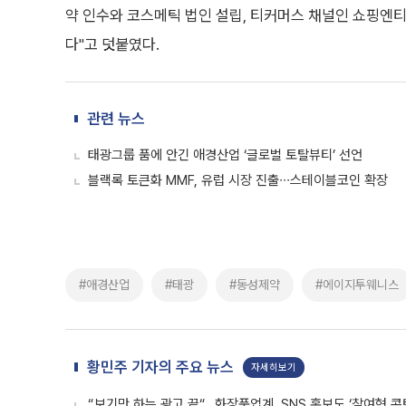
약 인수와 코스메틱 법인 설립, 티커머스 채널인 쇼핑엔티
다"고 덧붙였다.
관련 뉴스
태광그룹 품에 안긴 애경산업 ‘글로벌 토탈뷰티’ 선언
블랙록 토큰화 MMF, 유럽 시장 진출∙∙∙스테이블코인 확장
#애경산업
#태광
#동성제약
#에이지투웨니스
황민주 기자의 주요 뉴스
자세히보기
“보기만 하는 광고 끝“…화장품업계, SNS 홍보도 ‘참여형 콘