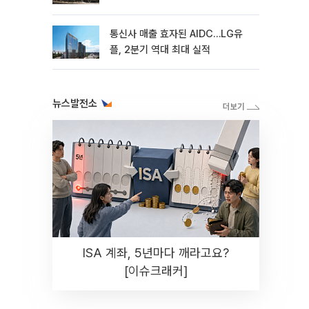
통신사 매출 효자된 AIDC…LG유
플, 2분기 역대 최대 실적
뉴스발전소
ISA 계좌, 5년마다 깨라고요?
[이슈크래커]