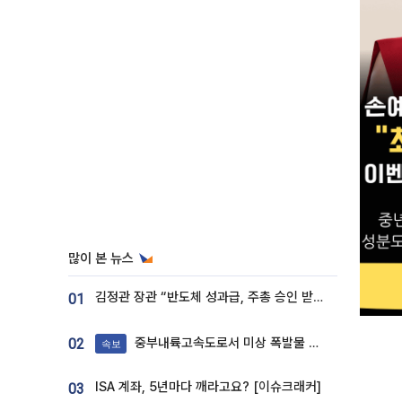
많이 본 뉴스
김정관 장관 “반도체 성과급, 주총 승인 받도록”…상법·자본시장법 개정 시사
01
중부내륙고속도로서 미상 폭발물 발견
02
속보
ISA 계좌, 5년마다 깨라고요? [이슈크래커]
03