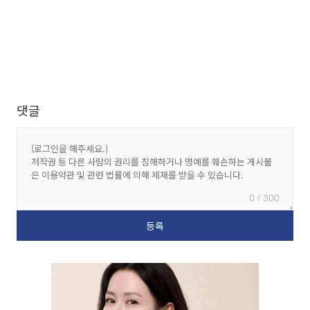
댓글
0 / 300