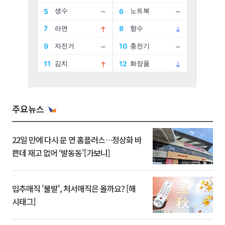
주요뉴스
22일 만에 다시 문 연 홈플러스…정상화 바
쁜데 재고 없어 ‘발동동’[가보니]
입추매직 '불발', 처서매직은 올까요? [해
시태그]