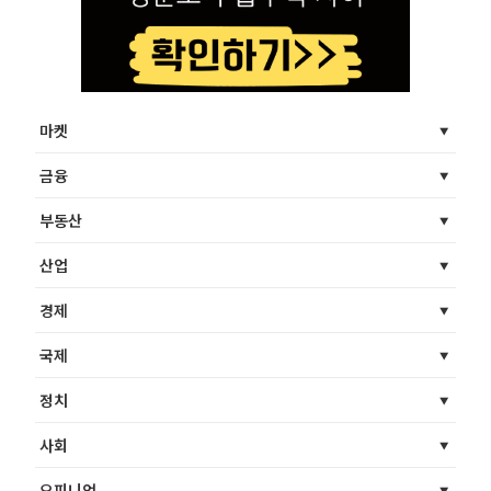
마켓
금융
부동산
산업
경제
국제
정치
사회
오피니언