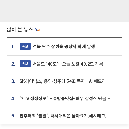
많이 본 뉴스
전북 완주 삼례읍 공장서 화재 발생
속보
1.
서울도 '40도'…오늘 노원 40.2도 기록
속보
2.
SK하이닉스, 용인·청주에 54조 투자…AI 메모리 생산기지 키운다
3.
'2TV 생생정보' 오늘방송맛집- 배우 강성진 단골! 쌀국수ㆍ푸팟퐁 커리 맛집 '블○○○'
4.
입추매직 '불발', 처서매직은 올까요? [해시태그]
5.