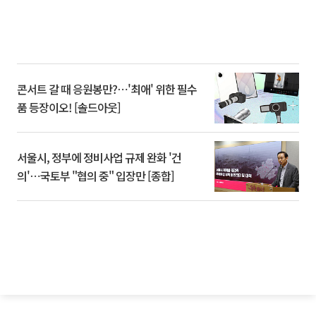
콘서트 갈 때 응원봉만?⋯'최애' 위한 필수
품 등장이오! [솔드아웃]
서울시, 정부에 정비사업 규제 완화 '건
의'⋯국토부 "협의 중" 입장만 [종합]