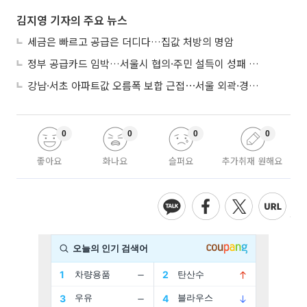
김지영 기자의 주요 뉴스
세금은 빠르고 공급은 더디다…집값 처방의 명암
정부 공급카드 임박…서울시 협의·주민 설득이 성패 가른다
강남·서초 아파트값 오름폭 보합 근접⋯서울 외곽·경기 남부 중심 매수세
0
0
0
0
좋아요
화나요
슬퍼요
추가취재 원해요