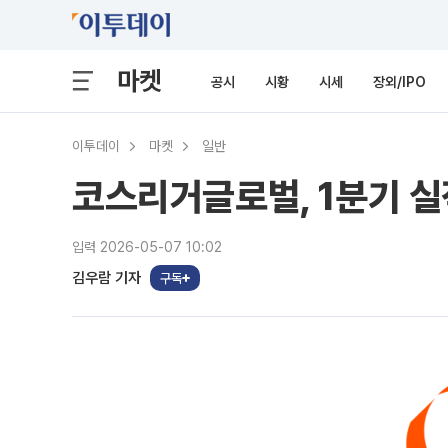
마켓
공시
시황
시세
장외/IPO
이투데이
마켓
일반
코스리거글로벌, 1분기 실
입력 2026-05-07 10:02
김우람 기자
구독