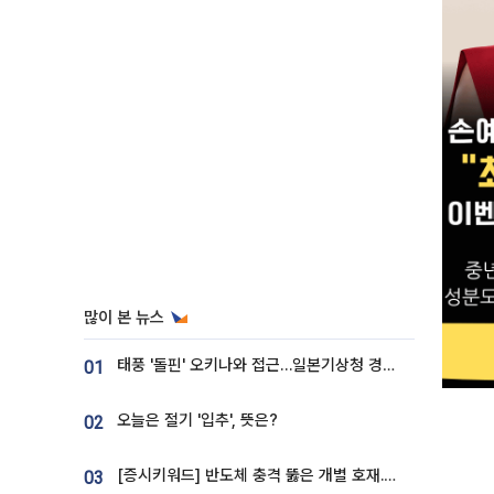
많이 본 뉴스
태풍 '돌핀' 오키나와 접근…일본기상청 경로 업데이트
01
오늘은 절기 '입추', 뜻은?
02
[증시키워드] 반도체 충격 뚫은 개별 호재...포스코퓨처엠·에코프로·한화솔루션 '눈길'
03