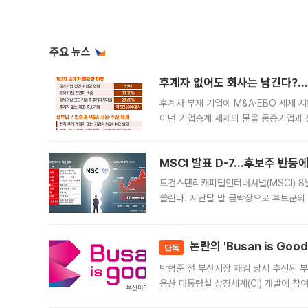
주요 뉴스
후계자 없어도 회사는 남긴다?…‘
후계자 부재 기업에 M&A·EBO 세제 
이던 기업승계 세제의 문을 동종기업과 
대신 M&A나 임직원 인수(EBO)를 통
늘
MSCI 발표 D-7…후보주 반등
모건스탠리캐피털인터내셔널(MSCI) 8
쏠린다. 지난달 말 급락장으로 후보군의
가능성과 지수 추종 자금 유입 기대가 
논란의 'Busan is Go
단독
박형준 전 부산시장 재임 당시 추진된 부산
용산 대통령실 상징체계(CI) 개발에 참
도시브랜드 사업이 공개 이후 시민 공감