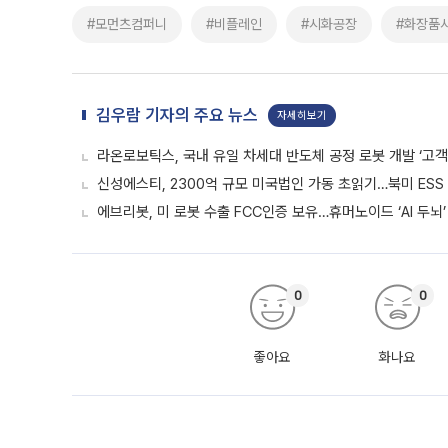
#모먼츠컴퍼니
#비플레인
#시화공장
#화장품
김우람 기자의 주요 뉴스
자세히보기
라온로보틱스, 국내 유일 차세대 반도체 공정 로봇 개발 ‘고객
신성에스티, 2300억 규모 미국법인 가동 초읽기…북미 ESS
에브리봇, 미 로봇 수출 FCC인증 보유…휴머노이드 ‘AI 두뇌’
0
0
좋아요
화나요