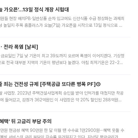
 가오픈’...13일 정식 개장 시험대
.직원들 현장 배치PB·일반상품 순차 입고에도 신선식품 수급 정상화는 과제최
 높일지 주목 홈플러스가 오늘(7일) 가오픈을 시작으로 13일 정식으로 재
직원들이 현장 배치되고, PB 상품과 함께 일반 상품 납품도 순차적으로 진행
ㆍ전라 폭염 [날씨]
 금요일인 7일 낮 기온이 최고 39도까지 오르며 폭염이 이어지겠다. 기상청
로 전국 대부분 지역의 기온이 평년보다 높겠다. 아침 최저기온은 22~27
 대부분 지역에 폭염특보가 발효된 가운데 최고체감온도는 35도 안팎까지 올라
줄 죄는 건전성 규제 [주택공급 또다른 병목 PF]①
발 사업장. 2023년 주택건설사업계획 승인을 받아 인허가를 마쳤지만 착공
에 들어갔고, 감정가 362억원인 이 사업장은 약 20% 할인된 288억원에
 현재는 4차 공매를 위한 조건 협의가 진행 중이다. 수도권의 주요 주거 배
혜택’ 뒤 고금리 부담 주의
1만원 현금성 혜택 90만원 한 달 이월 땐 수수료 1만2900원⋯혜택 웃돌 수
리볼빙 서비스의 금리 부담이 갈수록 무거워지고 있다. 지난달 평균금리가 연