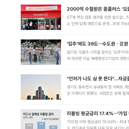
2000억 수혈받은 홈플러스 ‘오늘
67개 핵심 점포 재가동 위한 빌드업..
소 인력·압축 매장으로 운영…회생 가능성
영업을 시작한다. 핵심 점포 67개에는 
'입추'에도 39도⋯수도권ㆍ강원
절기상 가을의 시작을 알리는 ‘입추’이자
에 따르면 이날 북태평양고기압의 영향으
도, 낮 최고기온은 31~39도로, 전국
"인허가 나도 삽 못 뜬다"…자금
경기도 동두천시 송내동의 한 아파트 개
은 이뤄지지 못했다. 사업장은 공매 절차
3차 공매까지 진행됐으나 모두 유찰됐다.
후
리볼빙 평균금리 17.4%⋯‘가입 
700점 이하 평균금리 19.04%⋯최대 
도 카드대금 일부를 다음 달로 넘기는 