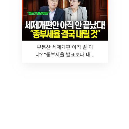
부동산 세제개편 아직 끝 아
냐? "종부세율 발표보다 내릴
것" 장기거주·양도세 전망 I 집
땅지성 I 김인만, 진미윤