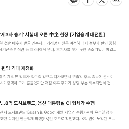
제3자 승계’ 시험대 오른 中企 현장 [기업승계 대전환]
지원 첫발 매수자 발굴·인수자금·거래망 이전은 여전히 과제 정부가 혈연 중심
장기근속 임직원 등 제3자에게 연다. 후계자를 찾지 못한 중소기업이 폐업
해 기술과 일자리를 남기도록 하겠다는 취지다. 다만 세금 감면만으로 거래를
에 편입 기대 재점화
월 정기 리뷰 발표가 일주일 앞으로 다가오면서 편출입 후보 종목에 관심이
 시가총액이 크게 흔들렸지만 저점 이후 주가가 상당 부분 회복되면서 편입
다시 부각되고 있다. 7일 금융투자업계에 따르면 MSCI는 한국시간으로 오는
od'…8억 도시브랜드, 용산 대통령실 CI 업체가 수행
시 도시브랜드 ‘Busan is Good’ 개발 사업의 수행기관이 윤석열 정부
여했던 디자인 전문업체 피앤(P&)인 것으로 확인됐다. 8억 원이 투입된 부산
 부족과 디자인 정체성 논란에 휩싸였던 만큼, 사업 선정 과정과 결과물에