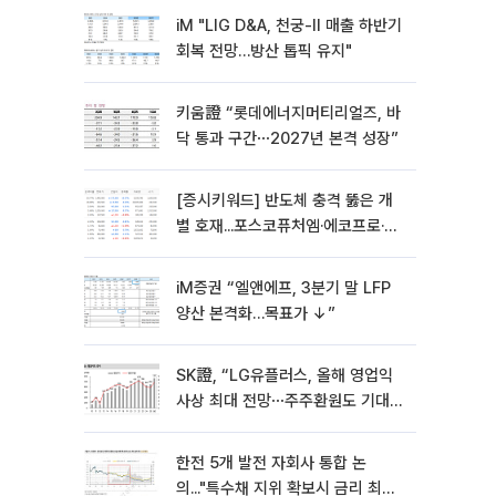
iM "LIG D&A, 천궁-II 매출 하반기
회복 전망…방산 톱픽 유지"
키움證 “롯데에너지머티리얼즈, 바
닥 통과 구간⋯2027년 본격 성장”
[증시키워드] 반도체 충격 뚫은 개
별 호재...포스코퓨처엠·에코프로·한
화솔루션 '눈길'
iM증권 “엘앤에프, 3분기 말 LFP
양산 본격화…목표가 ↓”
SK證, “LG유플러스, 올해 영업익
사상 최대 전망⋯주주환원도 기대
이상”
한전 5개 발전 자회사 통합 논
의..."특수채 지위 확보시 금리 최대