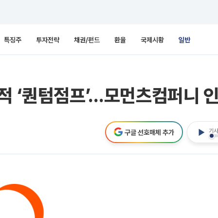
특징주
투자전략
채권/펀드
환율
국제시황
일반
적 ‘퀀텀점프’…모먼츠컴퍼니 
기사
구글 선호매체 추가