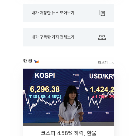
내가 저장한 뉴스 모아보기
내가 구독한 기자 전체보기
한 컷
코스피 4.58% 하락, 환율