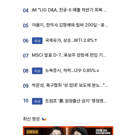
iM "LIG D&A, 천궁-II 매출 하반기 회복 전망…방산 톱픽 유지"
04
아옳이, 한의사 김형배와 벌써 200일⋯꽃다발 들고 "프러포즈 아냐"
05
국제유가, 상승...WTI 2.8%↑
06
속보
MSCI 발표 D-7…후보주 반등에 편입 기대 재점화
07
뉴욕증시, 하락...다우 0.85%↓
08
속보
박문성, 축구협회 '성 접대' 보도에 분노…"다 말아먹으려고 작정했나"
09
10
트럼프 ‘美 원정출산 금지’ 행정명령 서명
속보
최신 영상