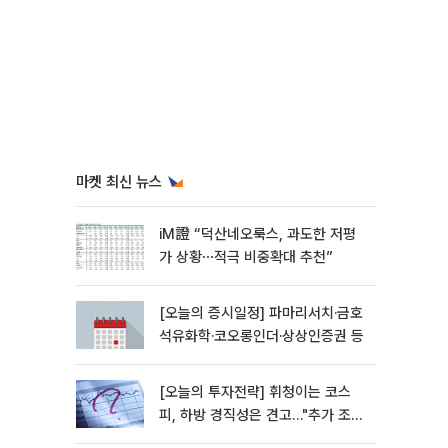
마켓 최신 뉴스
iM證 “덕산네오룩스, 과도한 저평
가 상황⋯적극 비중확대 추천”
[오늘의 증시일정] 파마리서치·금호
석유화학·코오롱인더·상상인증권 등
[오늘의 투자전략] 휘청이는 코스
피, 하방 경직성은 견고…"추가 조정
시 분할 매수"