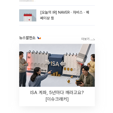
15bp 하락 기대"
[오늘의 IR] NAVERㆍ자비스ㆍ메
쎄이상 등
뉴스발전소
ISA 계좌, 5년마다 깨라고요?
[이슈크래커]