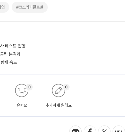
사업
#코스리거글로벌
사 테스트 진행’
 공략 본격화
 탑재 속도
0
0
슬퍼요
추가취재 원해요