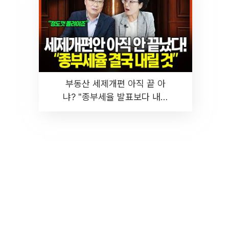
부동산 세제개편 아직 끝 아
냐? "종부세율 발표보다 내릴
것" 장기거주·양도세 전망 I 집
땅지성 I 김인만, 진미윤