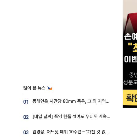
많이 본 뉴스
동해안은 시간당 80㎜ 폭우, 그 외 지역은 폭염…‘극과 극 날씨’
01
[내일 날씨] 폭염 한풀 꺾여도 무더위 계속⋯동해안 이틀 연속 비
02
임영웅, 어느덧 데뷔 10주년⋯"가진 것 없던 시절, 내 앞엔 20명의 팬뿐"
03