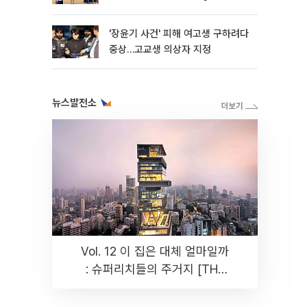
판]
'장윤기 사건' 피해 여고생 구하려다
중상…고교생 의상자 지정
뉴스발전소
Vol. 12 이 집은 대체 얼마일까
: 슈퍼리치들의 주거지 [THE
RARE]