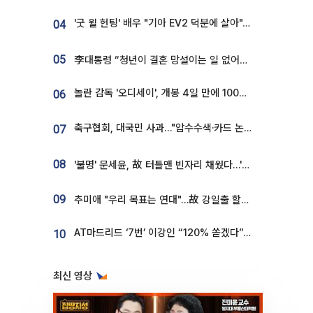
'굿 윌 헌팅' 배우 "기아 EV2 덕분에 살아"…교통사고 후 안전성 극찬
04
05
李대통령 “청년이 결혼 망설이는 일 없어야...제도상 불이익 조사”
놀란 감독 '오디세이', 개봉 4일 만에 100만 돌파⋯'왕사남' 보다 빠르다
06
축구협회, 대국민 사과…"압수수색·카드 논란 사죄, 강도 높은 쇄신"
07
08
'불명' 문세윤, 故 터틀맨 빈자리 채웠다…'거북이' 눈물의 최종 우승
09
추미애 "우리 목표는 연대"…故 강일출 할머니 흉상 제막
AT마드리드 ‘7번’ 이강인 “120% 쏟겠다”⋯시메오네 감독 “필요한 선수”
10
최신 영상