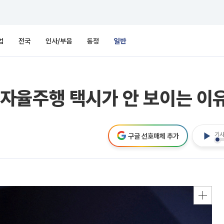
업
전국
인사/부음
동정
일반
자율주행 택시가 안 보이는 이
기사
구글 선호매체 추가