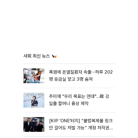
사회 최신 뉴스
폭염에 온열질환자 속출⋯하루 202
명 응급실 찾고 3명 숨져
추미애 "우리 목표는 연대"…故 강
일출 할머니 흉상 제막
[K·IP ‘ONE’터치] “불법복제물 링크
만 걸어도 처벌 가능” 개정 저작권
법 어떻게 바뀌었나