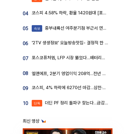
코스피 4.58% 하락, 환율 1420원대 [포토]
04
중부내륙선 여주분기점 부근서 연이은 추돌사고 발생
05
속보
'2TV 생생정보' 오늘방송맛집- 결정적 한 수, 3종 메밀면! 메밀 소바 맛집 '의○○○○'
06
포스코퓨처엠, LFP 시장 뚫었다…배터리사와 대규모 장기 공급 합의
07
08
엘앤에프, 2분기 영업이익 208억…전년 比 흑자전환
코스피, 4% 하락에 6270선 마감…삼전·SK하닉 '와르르' 각각 6%·10%대 급락
09
더딘 PF 정리 돌파구 찾는다…금감원, 1년 반 만에 매각설명회 재개
10
단독
최신 영상