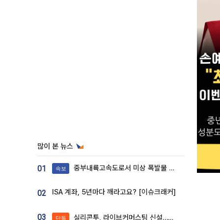
많이 본 뉴스
중부내륙고속도로서 미상 폭발물 발견
01
속보
ISA 계좌, 5년마다 깨라고요? [이슈크래커]
02
03
실리콘투, 라이브커머스팀 신설…K뷰티 ‘글로벌 판매망’ 확대[K뷰티 라방戰]
단독