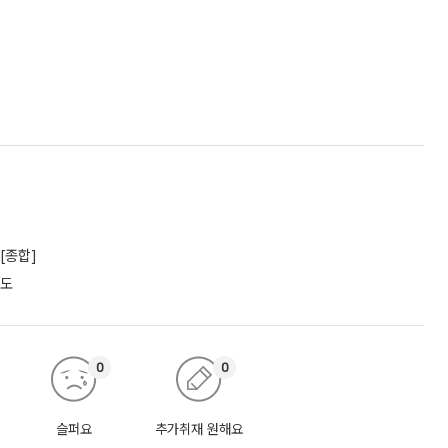
[종합]
궤도
0
0
슬퍼요
추가취재 원해요