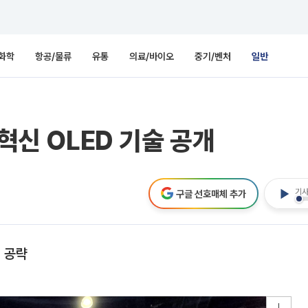
화학
항공/물류
유통
의료/바이오
중기/벤처
일반
 혁신 OLED 기술 공개
기사
구글 선호매체 추가
 공략