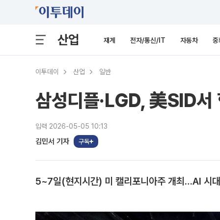
산업
재계
전자/통신/IT
자동차
중
이투데이
산업
일반
삼성디플·LGD, 美SID서
입력 2026-05-05 10:13
김민서 기자
구독
5~7일(현지시간) 미 캘리포니아주 개최…AI 시대