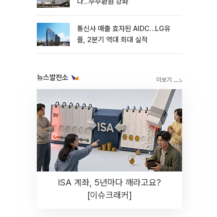
다…주주환원 강화
통신사 매출 효자된 AIDC…LG유
플, 2분기 역대 최대 실적
뉴스발전소
ISA 계좌, 5년마다 깨라고요?
[이슈크래커]