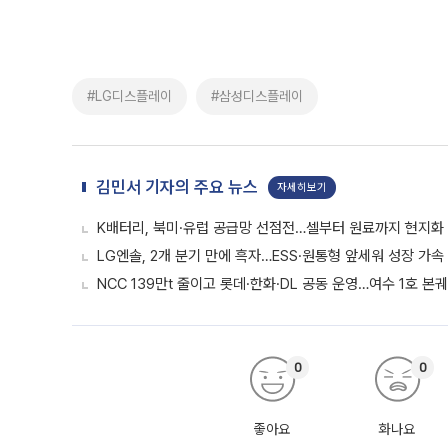
#LG디스플레이
#삼성디스플레이
김민서 기자의 주요 뉴스
자세히보기
K배터리, 북미·유럽 공급망 선점전…셀부터 원료까지 현지화
LG엔솔, 2개 분기 만에 흑자…ESS·원통형 앞세워 성장 가속 
NCC 139만t 줄이고 롯데·한화·DL 공동 운영…여수 1호 본
0
0
좋아요
화나요