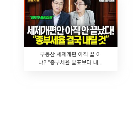
부동산 세제개편 아직 끝 아
냐? "종부세율 발표보다 내릴
것" 장기거주·양도세 전망 I 집
땅지성 I 김인만, 진미윤