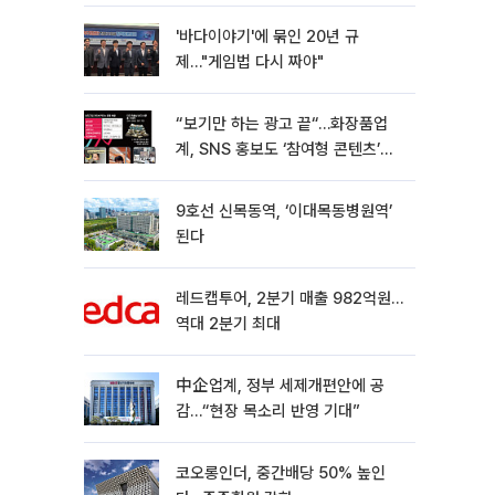
'바다이야기'에 묶인 20년 규
제…"게임법 다시 짜야"
“보기만 하는 광고 끝“…화장품업
계, SNS 홍보도 ‘참여형 콘텐츠’로
변모[K뷰티 라방戰]
9호선 신목동역, ‘이대목동병원역’
된다
레드캡투어, 2분기 매출 982억원…
역대 2분기 최대
中企업계, 정부 세제개편안에 공
감…“현장 목소리 반영 기대”
코오롱인더, 중간배당 50% 높인