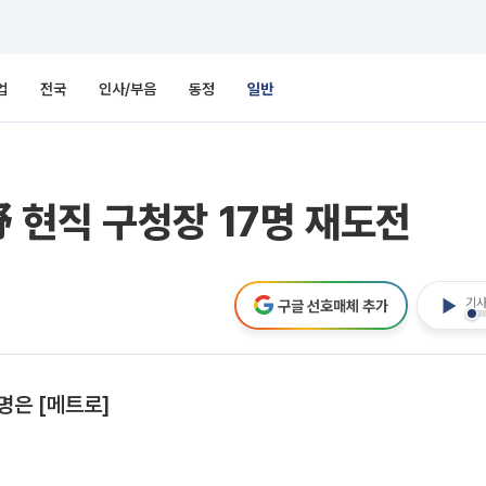
업
전국
인사/부음
동정
일반
 현직 구청장 17명 재도전
기사
구글 선호매체 추가
명은 [메트로]