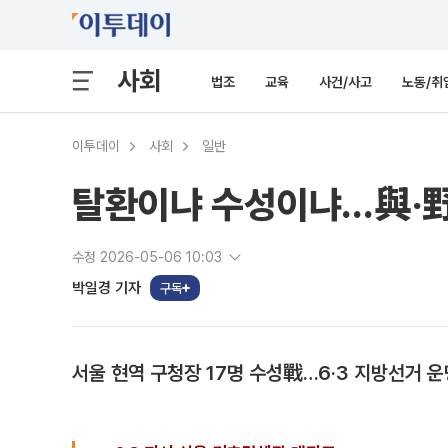
사회
법조
교육
사건/사고
노동/취
이투데이
사회
일반
탈환이냐 수성이냐…與‧野
수정 2026-05-06 10:03
박일경 기자
구독
서울 현역 구청장 17명 수성戰…6‧3 지방선거 운