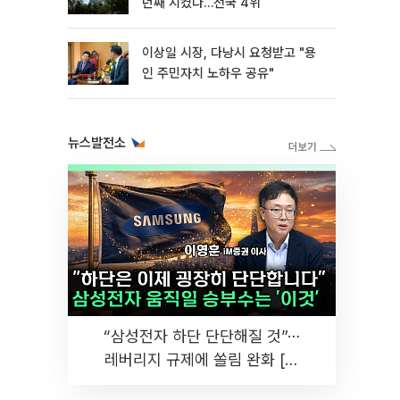
년째 지켰다…전국 4위
이상일 시장, 다낭시 요청받고 "용
인 주민자치 노하우 공유"
뉴스발전소
“삼성전자 하단 단단해질 것”⋯
레버리지 규제에 쏠림 완화 [찐
코노미]