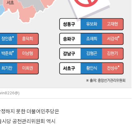
in8226@)
확정하지 못한 더불어민주당은
서울시당 공천관리위원회 역시