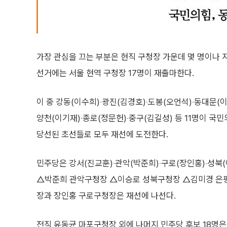
가장 관심을 끄는 부분은 현직 구청장 가운데 몇 명이나 
선거에는 서울 현역 구청장 17명이 재출마한다.
이 중 강동(이수희)‧광진(김경호)‧도봉(오언석)‧동대문(이
양천(이기재)‧종로(정문헌)‧중구(김길성) 등 11명이 국민
당선된 초선들로 모두 재선에 도전한다.
민주당은 강서(진교훈)‧관악(박준희)‧구로(장인홍)‧성북(
△박준희 관악구청장 △이승로 성북구청장 △김미경 은평
장과 장인홍 구로구청장은 재선에 나선다.
전직 유동균 마포구청장 외에 나머지 민주당 후보 18명은