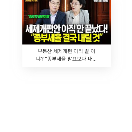
부동산 세제개편 아직 끝 아
냐? "종부세율 발표보다 내릴
것" 장기거주·양도세 전망 I 집
땅지성 I 김인만, 진미윤