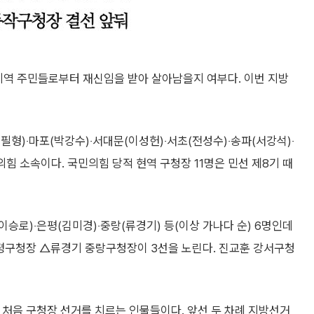
지역 주민들로부터 재신임을 받아 살아남을지 여부다. 이번 지방
필형)‧마포(박강수)‧서대문(이성헌)‧서초(전성수)‧송파(서강석)‧
의힘 소속이다. 국민의힘 당적 현역 구청장 11명은 민선 제8기 때
이승로)‧은평(김미경)‧중랑(류경기) 등(이상 가나다 순) 6명인데
구청장 △류경기 중랑구청장이 3선을 노린다. 진교훈 강서구청
 처음 구청장 선거를 치르는 인물들이다. 앞선 두 차례 지방선거