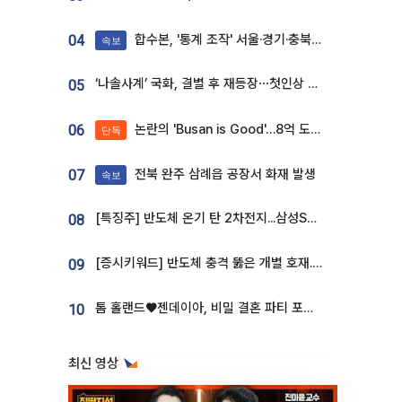
합수본, '통계 조작' 서울·경기·충북 선관위 등 추가 압수수색
04
속보
‘나솔사계’ 국화, 결별 후 재등장⋯첫인상 투표 휩쓸고 ‘인기녀’ 등극
05
논란의 'Busan is Good'…8억 도시브랜드, 용산 대통령실 CI 업체가 수행
06
단독
전북 완주 삼례읍 공장서 화재 발생
07
속보
[특징주] 반도체 온기 탄 2차전지...삼성SDI, 장 초반 7% 넘게 껑충
08
[증시키워드] 반도체 충격 뚫은 개별 호재...포스코퓨처엠·에코프로·한화솔루션 '눈길'
09
톰 홀랜드♥젠데이아, 비밀 결혼 파티 포착⋯호텔 대관비만 9억
10
최신 영상