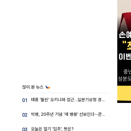
많이 본 뉴스
태풍 '돌핀' 오키나와 접근…일본기상청 경로 업데이트
01
빅뱅, 20주년 기념 '새 뱅봉' 선보인다⋯콘서트 앞두고 팝업 개최
02
오늘은 절기 '입추', 뜻은?
03