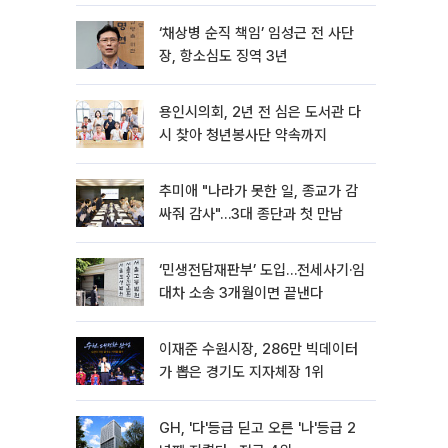
이견
‘채상병 순직 책임’ 임성근 전 사단
장, 항소심도 징역 3년
용인시의회, 2년 전 심은 도서관 다
시 찾아 청년봉사단 약속까지
추미애 "나라가 못한 일, 종교가 감
싸줘 감사"…3대 종단과 첫 만남
‘민생전담재판부’ 도입…전세사기·임
대차 소송 3개월이면 끝낸다
이재준 수원시장, 286만 빅데이터
가 뽑은 경기도 지자체장 1위
GH, '다'등급 딛고 오른 '나'등급 2