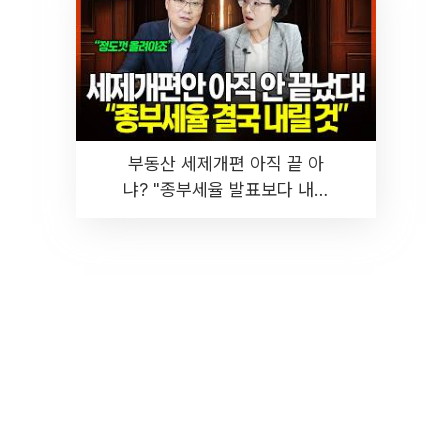
부동산 세제개편 아직 끝 아
냐? "종부세율 발표보다 내릴
것" 장기거주·양도세 전망 I 집
땅지성 I 김인만, 진미윤