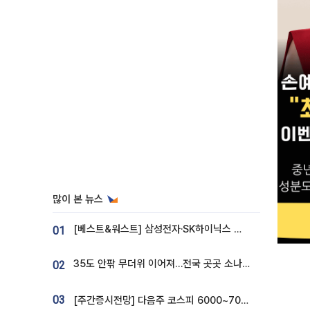
많이 본 뉴스
[베스트&워스트] 삼성전자·SK하이닉스 밀린 한 주…상상인증권은 85% 급등
01
35도 안팎 무더위 이어져…전국 곳곳 소나기 [오늘 날씨]
02
03
[주간증시전망] 다음주 코스피 6000~7000⋯“外人 수급은 정책이 변수”