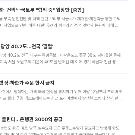
 '건의'⋯국토부 "협의 중" 입장만 [종합]
급 부족 원인진단 및 대책 관련 브리핑 서울시가 재개발·재건축을 통한 주택
비사업으로 인한 '이주 대란' 우려와 정부와의 정책 엇박자 논란에 대해 정
실장은 2031년까지 31만 가구 착공 목표에 차질이 없다는 입장이나,
·광양 40.2도…전국 '펄펄'
·광양 40.2도 전국 대부분 폭염특보…체감온도도 곳곳 38도 넘어 8일 동해
지속 서울 노원구의 기온이 40도를 넘어선 데 이어 경기 하남과 전남 광양
. 전국 대부분 지역에 폭염특보가 내려진 가운데 곳곳에서 39~40도 안팎
켓 상·하한가 주문 한시 금지
마켓에서 발생하는 가격 왜곡 현상을 방지하기 위해 이달 12일부터 프리마켓
기로 했다. 7일 넥스트레이드는 최근 프리마켓에서 발생한 소량의 상·하한
, 주문 오류로 인한 가격 급등락을 최소화하기 위한 비상 대응방안을 발표
 풀린다…은행권 3000억 공급
리·농협도 취급 검토 당국 실수요자 공급 주문…분양가·필요자금 반영해 한도
에이치방배’에 주요 은행들이 3000억원 규모의 잔금대출을 공급한다. 우리