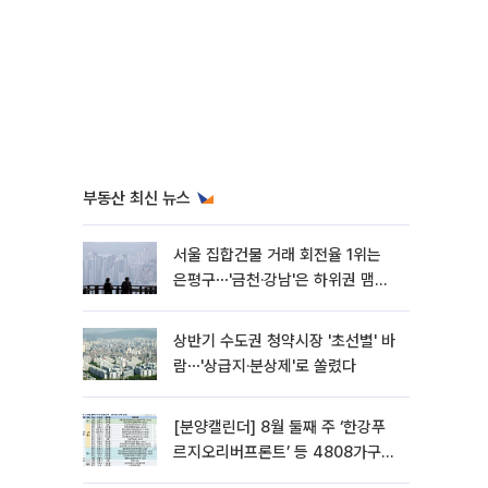
부동산 최신 뉴스
서울 집합건물 거래 회전율 1위는
은평구⋯'금천·강남'은 하위권 맴돌
아
상반기 수도권 청약시장 '초선별' 바
람⋯'상급지·분상제'로 쏠렸다
[분양캘린더] 8월 둘째 주 ‘한강푸
르지오리버프론트’ 등 4808가구
분양