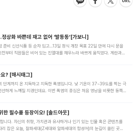
…정상화 바쁜데 재고 없어 ‘발동동’[가보니]
준비 신선식품 등 순차 입고…13일 정식 개장 목표 22일 만에 다시 문을
오전부터 직원들은 비어 있는 진열대를 채우느라 바쁘게 움직였다. 계란과
리를 잡기 시작했지만, 매장 곳곳엔 여전히 텅 빈 매대가 먼저 눈에 들어왔
까요? [해시태그]
’의 단계까지 온 지독하고 지독한 폭염입니다. 낮 기온이 37~39도를 찍는 극
 선선하게 느껴질 지경인데요. 이번 폭염의 중심은 처음 영남을 비롯한 동쪽
 북서풍이 산맥을 넘어 영남 쪽으로 내려오면서 뜨겁고 건조해졌는데요.
 위한 필수품 등장이오! [솔드아웃]
합니다. 자신의 취향, 가치관과 유사하거나 인기 있는 인물 혹은 콘텐츠를
'가 자리 잡은 오늘, 잘파세대(Z세대와 알파세대의 합성어)의 눈길이 쏠린 곳은
리는 공연장. 응원봉만큼이나 눈에 띄는 게 있습니다. 공연이 시작되기