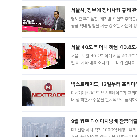
서울시, 정부에 정비사업 규제 완화
명노준 주택실장, 재개발·재건축 주택공
공급 확대 방침을 거듭 강조한 가운데 정
면 반박하고 나섰다. 명노준 서울시 주택
서울 40도 찍더니 하남 40.8도
서울ㆍ노원 40.2도 이어 하남 40.8도
안 비 시작·내륙 소나기…무더위·열대야 
에서도 40도를 웃도는 기온이 관측됐다
의 극심한
넥스트레이드, 12일부터 프리마
대체거래소(ATS) 넥스트레이드가 프리
내 상·하한가 주문을 한시적으로 금지하
가 체결 사례와 관련해 설명자료를 내고
9월 입주 디에이치방배 잔금대출
KB·신한·하나 각각 1000억 배정…우
조정 9월 입주를 앞둔 서울 서초구 ‘디