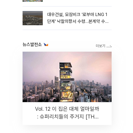
대우건설, 모잠비크 '로부마 LNG 1
단계' 낙찰의향서 수령…본계약 수
주 ‘청신호'
뉴스발전소
Vol. 12 이 집은 대체 얼마일까
: 슈퍼리치들의 주거지 [THE
RARE]