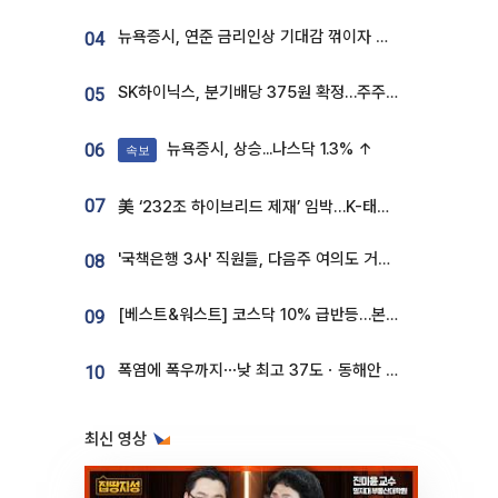
뉴욕증시, 연준 금리인상 기대감 꺾이자 상승...S&P500 사상 최고치 [종합]
04
SK하이닉스, 분기배당 375원 확정…주주환원책 9월로 앞당겨 발표
05
뉴욕증시, 상승...나스닥 1.3% ↑
06
속보
07
美 ‘232조 하이브리드 제재’ 임박…K-태양광, 불확실성 털고 날개 다나
'국책은행 3사' 직원들, 다음주 여의도 거리 나서는 까닭은
08
[베스트&워스트] 코스닥 10% 급반등…본느, 최대주주 변경 기대에 270% 폭등
09
폭염에 폭우까지⋯낮 최고 37도ㆍ동해안 강한 비 [날씨]
10
최신 영상