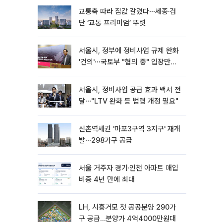
교통축 따라 집값 갈렸다⋯세종·검
단 ‘교통 프리미엄’ 뚜렷
서울시, 정부에 정비사업 규제 완화
'건의'⋯국토부 "협의 중" 입장만
[종합]
서울시, 정비사업 공급 효과 백서 전
달⋯"LTV 완화 등 법령 개정 필요"
신촌역세권 '마포3구역 3지구' 재개
발⋯298가구 공급
서울 거주자 경기·인천 아파트 매입
비중 4년 만에 최대
LH, 시흥거모 첫 공공분양 290가
구 공급…분양가 4억4000만원대