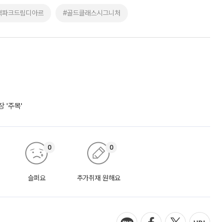
역파크드림디아르
#골드클래스시그니처
 '주목'
0
0
슬퍼요
추가취재 원해요