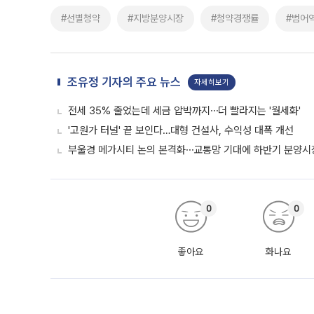
#선별청약
#지방분양시장
#청약경쟁률
#범어
조유정 기자의 주요 뉴스
자세히보기
전세 35% 줄었는데 세금 압박까지⋯더 빨라지는 '월세화'
'고원가 터널' 끝 보인다…대형 건설사, 수익성 대폭 개선
부울경 메가시티 논의 본격화⋯교통망 기대에 하반기 분양시장
0
0
좋아요
화나요