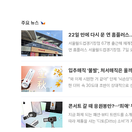
주요 뉴스
22일 만에 다시 문 연 홈플러스
서울월드컵경기장점 67명 출근해 재개점 
연 홈플러스 서울월드컵경기장점. 7일 
우유, 과일 같은 신선식품이 차근차근 자
입추매직 '불발', 처서매직은 올
“와 이제 시원한 거 같아” 단체 ‘뇌손상
한 더위 속 30도대 초반이 상대적으로
지역에 있었습니다. 7월 말에는 서풍과
콘서트 갈 때 응원봉만?⋯'최애'
지금 화제 되는 패션·뷰티 트렌드를 소개
따라 제품을 사는 '디토(Ditto) 소비
어디일까요? 아이돌 콘서트 시작을 기다