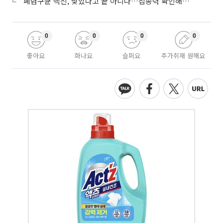
“폐렴구균 백신, 맞았다고 끝 아니다…접종력 확인해야”
0
0
0
0
좋아요
화나요
슬퍼요
추가취재 원해요