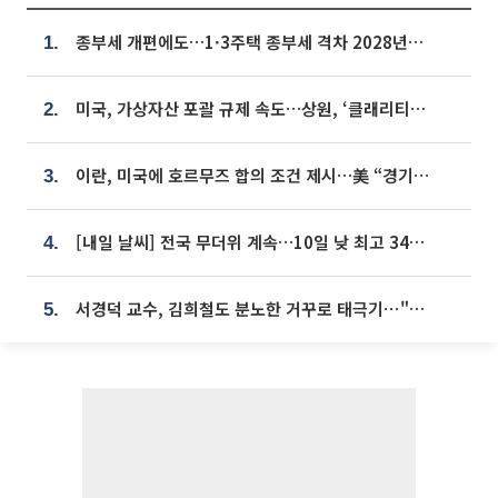
종부세 개편에도…1·3주택 종부세 격차 2028년부터 확대
1.
미국, 가상자산 포괄 규제 속도…상원, ‘클래리티법’ 9월 절차투표 추진
2.
이란, 미국에 호르무즈 합의 조건 제시…美 “경기 아직 안 끝나” [종합]
3.
[내일 날씨] 전국 무더위 계속…10일 낮 최고 34도 육박
4.
서경덕 교수, 김희철도 분노한 거꾸로 태극기⋯"엉터리는 아냐, 아쉬울 뿐"
5.