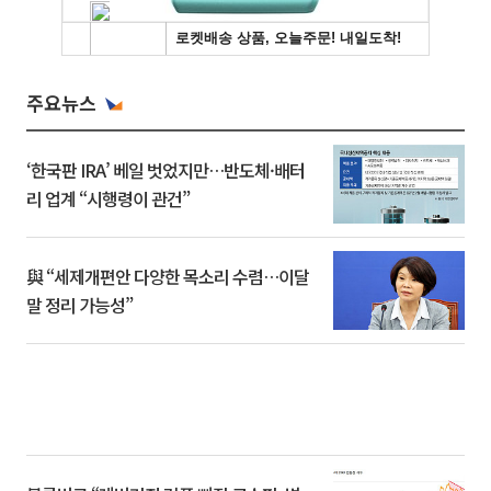
주요뉴스
‘한국판 IRA’ 베일 벗었지만…반도체·배터
리 업계 “시행령이 관건”
與 “세제개편안 다양한 목소리 수렴…이달
말 정리 가능성”