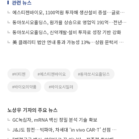
관련 뉴스
에스티젠바이오, 1100억원 투자해 생산설비 증설…글로벌 본격화
동아쏘시오홀딩스, 원가율 상승으로 영업익 191억…전년 比 6.0% 감소
동아쏘시오홀딩스, 신약개발·설비 투자로 성장 기반 강화
美 클래리티 법안 연내 통과 가능성 13%…상원 문턱서 제동
#비티젠
#에스티젠바이오
#동아쏘시오홀딩스
#바이오의약품
#바이오시밀러
노상우 기자의 주요 뉴스
GC녹십자, mRNA 백신 정밀 분석 기술 확보
J&J도 참전…빅파마, 차세대 ‘in vivo CAR-T’ 선점 경쟁 본격화