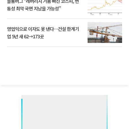
블룸버그 “레버리지 거품 빠진 코스피, 변
동성 최악 국면 지났을 가능성”
영업익으로 이자도 못 낸다…건설 한계기
업 5년 새 62→173곳