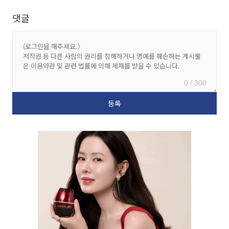
댓글
0 / 300