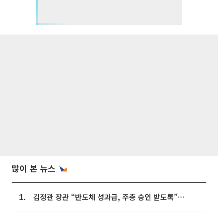
많이 본 뉴스
김정관 장관 “반도체 성과급, 주총 승인 받도록”…상법·자본시장법 개정 시사
1.