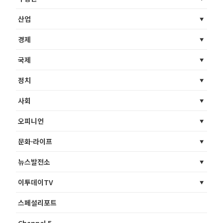
산업
경제
국제
정치
사회
오피니언
문화·라이프
뉴스발전소
이투데이TV
스페셜리포트
Channel 5