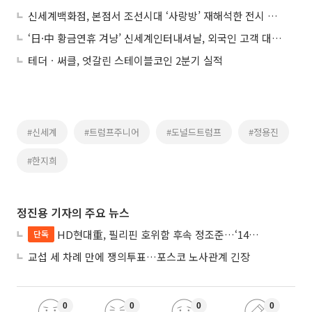
신세계백화점, 본점서 조선시대 ‘사랑방’ 재해석한 전시 연다
‘日·中 황금연휴 겨냥’ 신세계인터내셔날, 외국인 고객 대상 K뷰티·패션 총공세
테더ㆍ써클, 엇갈린 스테이블코인 2분기 실적
#신세계
#트럼프주니어
#도널드트럼프
#정용진
#한지희
정진용 기자의 주요 뉴스
HD현대重, 필리핀 호위함 후속 정조준…‘14척+α’ 싹쓸이 노린다
단독
교섭 세 차례 만에 쟁의투표…포스코 노사관계 긴장
0
0
0
0