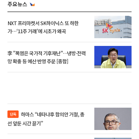
주요뉴스
NXT 프리마켓서 SK하이닉스 또 하한
가⋯‘11주 거래’에 시초가 왜곡
李 "폭염은 국가적 기후재난"…냉방·전력
망 확충 등 예산 반영 주문 [종합]
하마스 “네타냐후 합의안 거절, 총
단독
선 앞둔 시간 끌기”